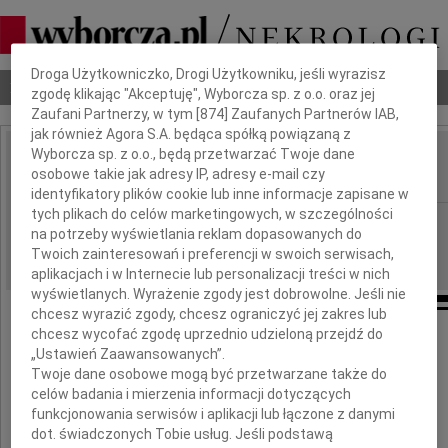
Dbamy o Twoją prywatność
Droga Użytkowniczko, Drogi Użytkowniku, jeśli wyrazisz
Nekrologi
Odeszli
Poradnik pogrzebowy
zgodę klikając "Akceptuję", Wyborcza sp. z o.o. oraz jej
Zaufani Partnerzy, w tym [
874
] Zaufanych Partnerów IAB,
jak również Agora S.A. będąca spółką powiązaną z
Wyborcza sp. z o.o., będą przetwarzać Twoje dane
Helena Zimnota
osobowe takie jak adresy IP, adresy e-mail czy
IMIĘ I NAZWISKO:
identyfikatory plików cookie lub inne informacje zapisane w
tych plikach do celów marketingowych, w szczególności
Warszawa
REGION:
na potrzeby wyświetlania reklam dopasowanych do
19.01.2010
DATA EMISJI:
Twoich zainteresowań i preferencji w swoich serwisach,
aplikacjach i w Internecie lub personalizacji treści w nich
wyświetlanych. Wyrażenie zgody jest dobrowolne. Jeśli nie
chcesz wyrazić zgody, chcesz ograniczyć jej zakres lub
chcesz wycofać zgodę uprzednio udzieloną przejdź do
„Ustawień Zaawansowanych”.
Koleżance
Twoje dane osobowe mogą być przetwarzane także do
celów badania i mierzenia informacji dotyczących
Helenie Zimnocie
funkcjonowania serwisów i aplikacji lub łączone z danymi
dot. świadczonych Tobie usług. Jeśli podstawą