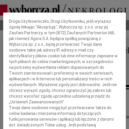
Dbamy o Twoją prywatność
Droga Użytkowniczko, Drogi Użytkowniku, jeśli wyrazisz
Nekrologi
Odeszli
Poradnik pogrzebowy
zgodę klikając "Akceptuję", Wyborcza sp. z o.o. oraz jej
Zaufani Partnerzy, w tym [
872
] Zaufanych Partnerów IAB,
jak również Agora S.A. będąca spółką powiązaną z
Wyborcza sp. z o.o., będą przetwarzać Twoje dane
Stanisław Wiesław Pane
osobowe takie jak adresy IP, adresy e-mail czy
IMIĘ I NAZWISKO:
identyfikatory plików cookie lub inne informacje zapisane w
tych plikach do celów marketingowych, w szczególności
Kraków
REGION:
na potrzeby wyświetlania reklam dopasowanych do
14.01.2013
DATA EMISJI:
Twoich zainteresowań i preferencji w swoich serwisach,
aplikacjach i w Internecie lub personalizacji treści w nich
wyświetlanych. Wyrażenie zgody jest dobrowolne. Jeśli nie
chcesz wyrazić zgody, chcesz ograniczyć jej zakres lub
chcesz wycofać zgodę uprzednio udzieloną przejdź do
Z głębokim żalem zawiadamiamy,
„Ustawień Zaawansowanych”.
Twoje dane osobowe mogą być przetwarzane także do
że dnia 11 stycznia 2013 roku
celów badania i mierzenia informacji dotyczących
odszedł nasz ukochany Mąż, Ojciec, Dziadek i Te
funkcjonowania serwisów i aplikacji lub łączone z danymi
dot. świadczonych Tobie usług. Jeśli podstawą