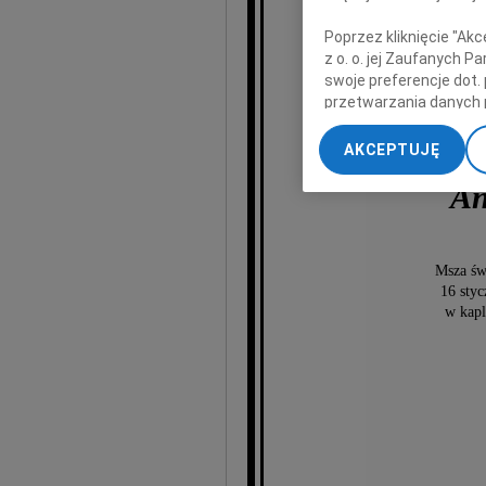
Poprzez kliknięcie "Ak
z o. o. jej Zaufanych 
swoje preferencje dot.
przetwarzania danych 
„Ustawienia zaawansow
AKCEPTUJĘ
My, nasi Zaufani Part
An
dokładnych danych geol
Przechowywanie informa
treści, badnie odbiorcó
Msza św
16 styc
w kap