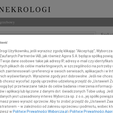
ogrzebowy
Szukaj
j Radwan
tność
Imię i na
ogi Użytkowniku, jeśli wyrazisz zgodę klikając "Akceptuję", Wyborcza sp
 Zaufanych Partnerów IAB, jak również Agora S.A. będąca spółką powi
Twoje dane osobowe takie jak adresy IP, adresy e-mail czy identyfikato
 tych plikach do celów marketingowych, w szczególności na potrzeby 
INNE NE
 zainteresowań i preferencji w swoich serwisach, aplikacjach i w Int
Andrz
w nich wyświetlanych. Wyrażenie zgody jest dobrowolne. Jeśli nie chce
Andrz
 lub chcesz wycofać zgodę uprzednio udzieloną przejdź do „Ustawień
Bogu
gą być przetwarzane także do celów badania i mierzenia informacji
ębokim żalem zawiadamiamy,
Z głę
w i aplikacji lub łączone z danymi dot. świadczonych Tobie usług. Jeś
a 2013 roku, po ciężkiej i długiej chorobie,
Bogu
nych jest uzasadniony interes Wyborcza sp. z o.o., jej spółki powiąza
odszedł od nas
Z głę
masz prawo wyrazić sprzeciw. Aby to zrobić przejdź do „Ustawień Z
kochany Mąż, Tatuś i Dziadziuś
Barba
istratorem – w zależności od zakresu sprzeciwu i podmiotu, wobec któ
Mgr B
dziesz w
Polityce Prywatności Wyborcza.pl
i
Polityce Prywatności Agor