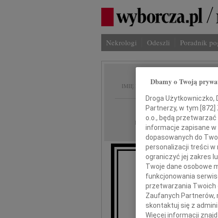
Nekrologi
Odeszli
Poradnik p
Andrze
Dbamy o Twoją prywa
IMIĘ I NAZWISKO:
Droga Użytkowniczko, Dr
Kraków
Partnerzy, w tym [
872
]
REGION:
o.o., będą przetwarzać 
11.01.2013
DATA EMISJI:
informacje zapisane w
dopasowanych do Twoich
personalizacji treści 
ograniczyć jej zakres
Twoje dane osobowe mo
Z gł
funkcjonowania serwisó
że dnia 8 styczni
przetwarzania Twoich da
Zaufanych Partnerów, 
nasz u
skontaktuj się z admin
Więcej informacji znaj