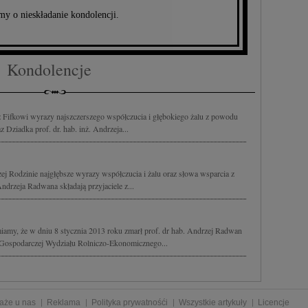
my o nieskładanie kondolencji.
Kondolencje
z Fifkowi wyrazy najszczerszego współczucia i głębokiego żalu z powodu
Dziadka prof. dr. hab. inż. Andrzeja...
ej Rodzinie najgłębsze wyrazy współczucia i żalu oraz słowa wsparcia z
Andrzeja Radwana składają przyjaciele z...
amy, że w dniu 8 stycznia 2013 roku zmarł prof. dr hab. Andrzej Radwan
 Gospodarczej Wydziału Rolniczo-Ekonomicznego...
aże u nas
Reklama
Polityka prywatnośći
Wszystkie artykuły
Licencje