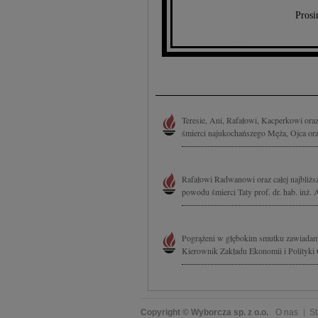
Prosi
Teresie, Ani, Rafałowi, Kacperkowi ora
śmierci najukochańszego Męża, Ojca oraz 
Rafałowi Radwanowi oraz całej najbliższ
powodu śmierci Taty prof. dr. hab. inż. 
Pogrążeni w głębokim smutku zawiadami
Kierownik Zakładu Ekonomii i Polityki
Copyright © Wyborcza sp. z o.o.
O nas
St