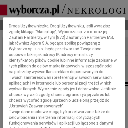
Dbamy o Twoją prywatność
Nekrologi
Odeszli
Poradnik pogrzebowy
Droga Użytkowniczko, Drogi Użytkowniku, jeśli wyrazisz
zgodę klikając "Akceptuję", Wyborcza sp. z o.o. oraz jej
Zaufani Partnerzy, w tym [
872
] Zaufanych Partnerów IAB,
jak również Agora S.A. będąca spółką powiązaną z
Wyborcza sp. z o.o., będą przetwarzać Twoje dane
IMIĘ I NAZWISKO:
osobowe takie jak adresy IP, adresy e-mail czy
identyfikatory plików cookie lub inne informacje zapisane w
Opole
REGION:
tych plikach do celów marketingowych, w szczególności
05.01.2013
DATA EMISJI:
na potrzeby wyświetlania reklam dopasowanych do
Twoich zainteresowań i preferencji w swoich serwisach,
aplikacjach i w Internecie lub personalizacji treści w nich
wyświetlanych. Wyrażenie zgody jest dobrowolne. Jeśli nie
Pani
chcesz wyrazić zgody, chcesz ograniczyć jej zakres lub
chcesz wycofać zgodę uprzednio udzieloną przejdź do
Marii Pielce
„Ustawień Zaawansowanych”.
Twoje dane osobowe mogą być przetwarzane także do
celów badania i mierzenia informacji dotyczących
najserdeczniejsze wyrazy współczucia
funkcjonowania serwisów i aplikacji lub łączone z danymi
z powodu śmierci