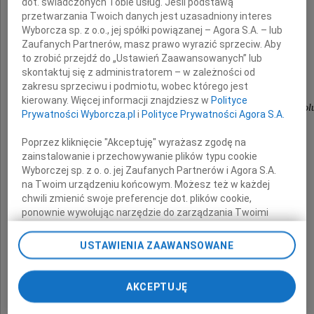
dot. świadczonych Tobie usług. Jeśli podstawą
przetwarzania Twoich danych jest uzasadniony interes
Męża
Wyborcza sp. z o.o., jej spółki powiązanej – Agora S.A. – lub
Zaufanych Partnerów, masz prawo wyrazić sprzeciw. Aby
to zrobić przejdź do „Ustawień Zaawansowanych” lub
składają
skontaktuj się z administratorem – w zależności od
zakresu sprzeciwu i podmiotu, wobec którego jest
Dyrekcja i współpracownicy
kierowany. Więcej informacji znajdziesz w
Polityce
z Pedagogicznej Biblioteki Wojewódzkiej w Opol
Prywatności Wyborcza.pl
i
Polityce Prywatności Agora S.A.
Poprzez kliknięcie "Akceptuję" wyrażasz zgodę na
zainstalowanie i przechowywanie plików typu cookie
Wyborczej sp. z o. o. jej Zaufanych Partnerów i Agora S.A.
na Twoim urządzeniu końcowym. Możesz też w każdej
chwili zmienić swoje preferencje dot. plików cookie,
ponownie wywołując narzędzie do zarządzania Twoimi
preferencjami dot. przetwarzania danych poprzez
odnośnik „Ustawienia prywatności” w stopce serwisu i
USTAWIENIA ZAAWANSOWANE
przechodząc do sekcji „Ustawienia zaawansowane”.
Zmiana ustawień plików cookie możliwa jest także za
pomocą ustawień przeglądarki.
AKCEPTUJĘ
My, nasi Zaufani Partnerzy i Agora S.A. możemy