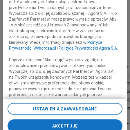
dot. świadczonych Tobie usług. Jeśli podstawą
ukochany mąż, tata, dziadek, pradziadek
przetwarzania Twoich danych jest uzasadniony interes
Wyborcza sp. z o.o., jej spółki powiązanej – Agora S.A. – lub
Zaufanych Partnerów, masz prawo wyrazić sprzeciw. Aby
to zrobić przejdź do „Ustawień Zaawansowanych” lub
skontaktuj się z administratorem – w zależności od
zakresu sprzeciwu i podmiotu, wobec którego jest
kierowany. Więcej informacji znajdziesz w
Polityce
Witold Czech
Prywatności Wyborcza.pl
i
Polityce Prywatności Agora S.A.
Poprzez kliknięcie "Akceptuję" wyrażasz zgodę na
zainstalowanie i przechowywanie plików typu cookie
Wszystkim, którzy w tych trudnych dniach udzielili nam 
Wyborczej sp. z o. o. jej Zaufanych Partnerów i Agora S.A.
okazali współczucie, łączyli się z nami w bólu i smutku -
na Twoim urządzeniu końcowym. Możesz też w każdej
chwili zmienić swoje preferencje dot. plików cookie,
W imieniu mamy, sióstr, synowej, zięciów, wnuków, p
ponownie wywołując narzędzie do zarządzania Twoimi
i własnym dziekuję za modlitwę, udział w mszy pogrz
preferencjami dot. przetwarzania danych poprzez
i zamówione msze święte w intencji zmarłego Tat
odnośnik „Ustawienia prywatności” w stopce serwisu i
przechodząc do sekcji „Ustawienia zaawansowane”.
Dziekuję Księżom Parafii Przemienienia Pańskiego w Czę
USTAWIENIA ZAAWANSOWANE
Zmiana ustawień plików cookie możliwa jest także za
za odprawienie ceremonii pogrzebowej.
pomocą ustawień przeglądarki.
Dziekuję rodzinie, znajomym, sąsiadom, parafianom i w
AKCEPTUJĘ
My, nasi Zaufani Partnerzy i Agora S.A. możemy