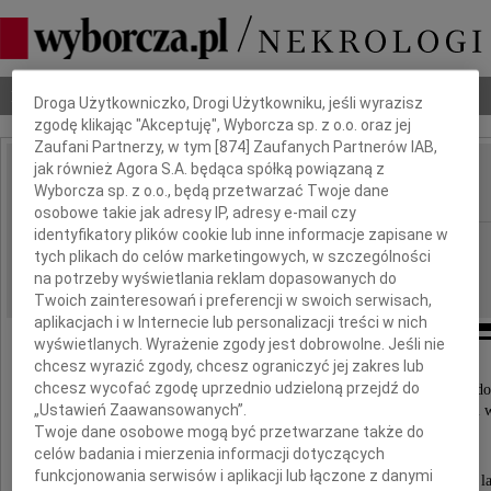
Dbamy o Twoją prywatność
Nekrologi
Odeszli
Poradnik pogrzebowy
Droga Użytkowniczko, Drogi Użytkowniku, jeśli wyrazisz
zgodę klikając "Akceptuję", Wyborcza sp. z o.o. oraz jej
Zaufani Partnerzy, w tym [
874
] Zaufanych Partnerów IAB,
jak również Agora S.A. będąca spółką powiązaną z
Witold Czech
Wyborcza sp. z o.o., będą przetwarzać Twoje dane
IMIĘ I NAZWISKO:
osobowe takie jak adresy IP, adresy e-mail czy
identyfikatory plików cookie lub inne informacje zapisane w
Częstochowa
REGION:
tych plikach do celów marketingowych, w szczególności
16.01.2010
DATA EMISJI:
na potrzeby wyświetlania reklam dopasowanych do
Twoich zainteresowań i preferencji w swoich serwisach,
aplikacjach i w Internecie lub personalizacji treści w nich
wyświetlanych. Wyrażenie zgody jest dobrowolne. Jeśli nie
chcesz wyrazić zgody, chcesz ograniczyć jej zakres lub
chcesz wycofać zgodę uprzednio udzieloną przejdź do
Wierzę, że zmarli odczuwają jaki jest nasz stosunek do
„Ustawień Zaawansowanych”.
Ślijmy więc im nasze najlepsze uczucia, zwłaszcza miłość i 
Twoje dane osobowe mogą być przetwarzane także do
celów badania i mierzenia informacji dotyczących
funkcjonowania serwisów i aplikacji lub łączone z danymi
9 stycznia 2010 odszedł od nas po przeżyciu 76 la