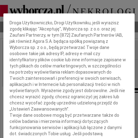
Dbamy o Twoją prywatność
Droga Użytkowniczko, Drogi Użytkowniku, jeśli wyrazisz
Nekrologi
Odeszli
Poradnik pogrzebowy
zgodę klikając "Akceptuję", Wyborcza sp. z o.o. oraz jej
Zaufani Partnerzy, w tym [
872
] Zaufanych Partnerów IAB,
jak również Agora S.A. będąca spółką powiązaną z
Wyborcza sp. z o.o., będą przetwarzać Twoje dane
osobowe takie jak adresy IP, adresy e-mail czy
IMIĘ I NAZWISKO:
identyfikatory plików cookie lub inne informacje zapisane w
Rzeszów
tych plikach do celów marketingowych, w szczególności
REGION:
na potrzeby wyświetlania reklam dopasowanych do
04.01.2013
DATA EMISJI:
Twoich zainteresowań i preferencji w swoich serwisach,
aplikacjach i w Internecie lub personalizacji treści w nich
wyświetlanych. Wyrażenie zgody jest dobrowolne. Jeśli nie
chcesz wyrazić zgody, chcesz ograniczyć jej zakres lub
chcesz wycofać zgodę uprzednio udzieloną przejdź do
Z ogromnym żalem żegnamy Cię,
„Ustawień Zaawansowanych”.
droga
Twoje dane osobowe mogą być przetwarzane także do
celów badania i mierzenia informacji dotyczących
Krysiu
funkcjonowania serwisów i aplikacji lub łączone z danymi
dot. świadczonych Tobie usług. Jeśli podstawą