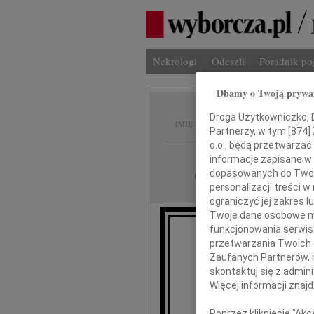
Nekrologi
Odeszli
Poradnik p
Dbamy o Twoją prywa
Czesła
Droga Użytkowniczko, Dr
IMIĘ I NAZWISKO:
Partnerzy, w tym [
874
]
o.o., będą przetwarzać 
Poznań
REGION:
informacje zapisane w
dopasowanych do Twoich
03.01.2013
DATA EMISJI:
personalizacji treści 
ograniczyć jej zakres
Twoje dane osobowe mo
funkcjonowania serwisó
przetwarzania Twoich da
Z wielkim ża
Zaufanych Partnerów, 
skontaktuj się z admin
Więcej informacji znaj
Poprzez kliknięcie "Ak