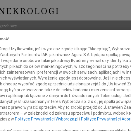
ogrzebowy
tność
Szukaj
w Janicki
ogi Użytkowniku, jeśli wyrazisz zgodę klikając "Akceptuję", Wyborcza sp
Imię i na
 Zaufanych Partnerów IAB, jak również Agora S.A. będąca spółką powi
Twoje dane osobowe takie jak adresy IP, adresy e-mail czy identyfikato
 tych plikach do celów marketingowych, w szczególności na potrzeby 
 zainteresowań i preferencji w swoich serwisach, aplikacjach i w Int
w nich wyświetlanych. Wyrażenie zgody jest dobrowolne. Jeśli nie chce
INNE NE
 lub chcesz wycofać zgodę uprzednio udzieloną przejdź do „Ustawień
Elżbi
gą być przetwarzane także do celów badania i mierzenia informacji
Z głę
w i aplikacji lub łączone z danymi dot. świadczonych Tobie usług. Jeś
Alina
nych jest uzasadniony interes Wyborcza sp. z o.o., jej spółki powiąza
lem przyjęliśmy wiadomość o śmierci
Alina
masz prawo wyrazić sprzeciw. Aby to zrobić przejdź do „Ustawień Z
Małgo
istratorem – w zależności od zakresu sprzeciwu i podmiotu, wobec któ
Z głę
dziesz w
Polityce Prywatności Wyborcza.pl
i
Polityce Prywatności Agor
Witol
Z głę
ceptuję" wyrażasz zgodę na zainstalowanie i przechowywanie plików t