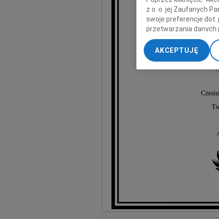
z o. o. jej Zaufanych 
swoje preferencje dot.
przetwarzania danych 
Czes
„Ustawienia zaawansow
AKCEPTUJĘ
My, nasi Zaufani Part
Człowieka mąd
dokładnych danych geol
Przechowywanie informa
treści, badnie odbiorcó
Czesiu
Tw