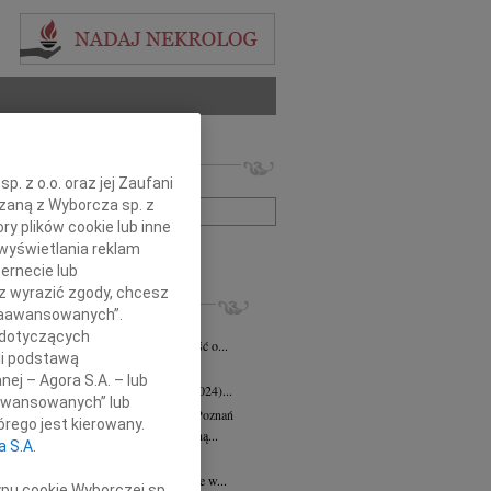
 nekrologów i wspomnień
. z o.o. oraz jej Zaufani
zwisko lub numer ogłoszenia:
ązaną z Wyborcza sp. z
ry plików cookie lub inne
wyświetlania reklam
+ szukanie zaawansowane
ernecie lub
sz wyrazić zgody, chcesz
KROLOGI
 Zaawansowanych”.
eta Fikus
05.08.2026
Poznań
 dotyczących
bokim smutkiem przyjęliśmy wiadomość o...
li podstawą
 Augustynowicz
03.07.2026
Poznań
nej – Agora S.A. – lub
 Augustynowicz z domu Hinz (1979-2024)...
aawansowanych” lub
rzata Oleśkowicz-Popiel
08.06.2026
Poznań
rego jest kierowany.
bokim smutkiem żegnamy naszą wybitną...
a S.A.
d Szulc
13.05.2026
Poznań
bokim żalem przyjęliśmy wiadomość, że w...
ypu cookie Wyborczej sp.