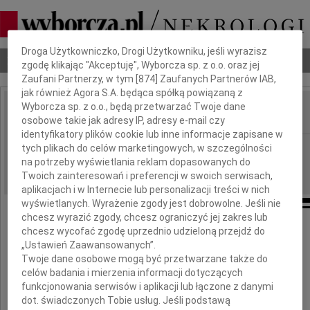
Dbamy o Twoją prywatność
Droga Użytkowniczko, Drogi Użytkowniku, jeśli wyrazisz
Nekrologi
Odeszli
Poradnik pogrzebowy
zgodę klikając "Akceptuję", Wyborcza sp. z o.o. oraz jej
Zaufani Partnerzy, w tym [
874
] Zaufanych Partnerów IAB,
jak również Agora S.A. będąca spółką powiązaną z
Wyborcza sp. z o.o., będą przetwarzać Twoje dane
osobowe takie jak adresy IP, adresy e-mail czy
IMIĘ I NAZWISKO:
identyfikatory plików cookie lub inne informacje zapisane w
Poznań
tych plikach do celów marketingowych, w szczególności
REGION:
na potrzeby wyświetlania reklam dopasowanych do
03.01.2013
DATA EMISJI:
Twoich zainteresowań i preferencji w swoich serwisach,
aplikacjach i w Internecie lub personalizacji treści w nich
wyświetlanych. Wyrażenie zgody jest dobrowolne. Jeśli nie
chcesz wyrazić zgody, chcesz ograniczyć jej zakres lub
chcesz wycofać zgodę uprzednio udzieloną przejdź do
„Ustawień Zaawansowanych”.
Aga
Twoje dane osobowe mogą być przetwarzane także do
celów badania i mierzenia informacji dotyczących
funkcjonowania serwisów i aplikacji lub łączone z danymi
Gracias por todo el amor que nos prodigaste.
dot. świadczonych Tobie usług. Jeśli podstawą