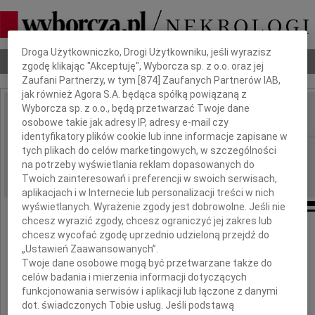
Dbamy o Twoją prywatność
Droga Użytkowniczko, Drogi Użytkowniku, jeśli wyrazisz
Nekrologi
Odeszli
Poradnik pogrzebowy
zgodę klikając "Akceptuję", Wyborcza sp. z o.o. oraz jej
Zaufani Partnerzy, w tym [
874
] Zaufanych Partnerów IAB,
jak również Agora S.A. będąca spółką powiązaną z
Wyborcza sp. z o.o., będą przetwarzać Twoje dane
osobowe takie jak adresy IP, adresy e-mail czy
IMIĘ I NAZWISKO:
identyfikatory plików cookie lub inne informacje zapisane w
Warszawa
tych plikach do celów marketingowych, w szczególności
REGION:
na potrzeby wyświetlania reklam dopasowanych do
15.01.2010
DATA EMISJI:
Twoich zainteresowań i preferencji w swoich serwisach,
aplikacjach i w Internecie lub personalizacji treści w nich
wyświetlanych. Wyrażenie zgody jest dobrowolne. Jeśli nie
chcesz wyrazić zgody, chcesz ograniczyć jej zakres lub
chcesz wycofać zgodę uprzednio udzieloną przejdź do
„Ustawień Zaawansowanych”.
Joannie Godziemskiej
Twoje dane osobowe mogą być przetwarzane także do
celów badania i mierzenia informacji dotyczących
funkcjonowania serwisów i aplikacji lub łączone z danymi
wyrazy współczucia z powodu śmierci
dot. świadczonych Tobie usług. Jeśli podstawą