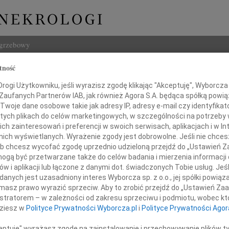
ogrzebowy
tność
Szukaj
erz Ostrowski
ogi Użytkowniku, jeśli wyrazisz zgodę klikając "Akceptuję", Wyborcza sp
Imię i na
 Zaufanych Partnerów IAB, jak również Agora S.A. będąca spółką powi
Twoje dane osobowe takie jak adresy IP, adresy e-mail czy identyfikato
 tych plikach do celów marketingowych, w szczególności na potrzeby 
 zainteresowań i preferencji w swoich serwisach, aplikacjach i w Int
w nich wyświetlanych. Wyrażenie zgody jest dobrowolne. Jeśli nie chce
INNE NE
 lub chcesz wycofać zgodę uprzednio udzieloną przejdź do „Ustawień
Asia
gą być przetwarzane także do celów badania i mierzenia informacji
Asia 
w i aplikacji lub łączone z danymi dot. świadczonych Tobie usług. Jeś
Małgo
nych jest uzasadniony interes Wyborcza sp. z o.o., jej spółki powiąza
Z żalem żegnamy
Z żal
masz prawo wyrazić sprzeciw. Aby to zrobić przejdź do „Ustawień Z
Janus
istratorem – w zależności od zakresu sprzeciwu i podmiotu, wobec któ
Janus
dziesz w
Polityce Prywatności Wyborcza.pl
i
Polityce Prywatności Agor
rof. dr. hab. med.
Wacła
W dni
ceptuję" wyrażasz zgodę na zainstalowanie i przechowywanie plików t