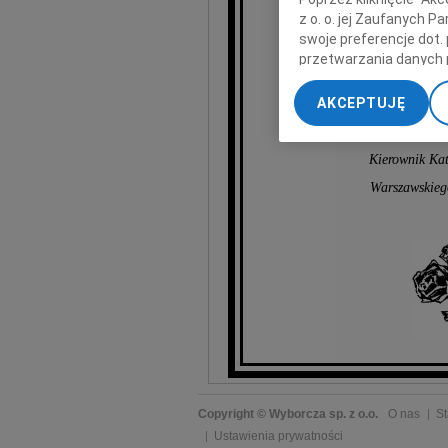
Kazimi
z o. o. jej Zaufanych 
swoje preferencje dot.
przetwarzania danych 
„Ustawienia zaawansow
c
twórcę
AKCEPTUJĘ
My, nasi Zaufani Part
dokładnych danych geol
Przechowywanie informa
Kierownik Kat
treści, badnie odbiorcó
Warszawskieg
Copyright © Wyborcza sp. z o.o.
O nas
St
Ustawienia prywatności