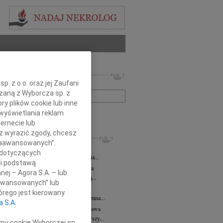
 nekrologów i wspomnień
. z o.o. oraz jej Zaufani
zwisko lub numer ogłoszenia:
ązaną z Wyborcza sp. z
ry plików cookie lub inne
wyświetlania reklam
+ szukanie zaawansowane
ernecie lub
sz wyrazić zgody, chcesz
KROLOGI
 Zaawansowanych”.
 Kułakowska
07.08.2026
Warszawa
 dotyczących
Kułakowska 8 czerwca 1984 - 9 sierpnia...
li podstawą
rzata Kościelska
07.08.2026
Warszawa
nej – Agora S.A. – lub
em żegnam prof. Małgorzatę Kościelską...
aawansowanych” lub
z Goetze
07.08.2026
Warszawa
rego jest kierowany.
z Goetze adwokat 9 lat bez Ciebie Bożenna...
a S.A.
wa Stec-Myśliwska
07.08.2026
Warszawa
u 4 sierpnia 2026 roku zmarła przeżywszy...
ypu cookie Wyborczej sp.