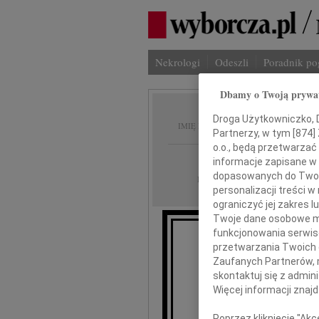
Nekrologi
Odeszli
Poradnik p
Dbamy o Twoją prywa
Kazimi
Droga Użytkowniczko, Dr
IMIĘ I NAZWISKO:
Partnerzy, w tym [
874
]
o.o., będą przetwarzać 
Warszawa
REGION:
informacje zapisane w
dopasowanych do Twoich
15.01.2010
DATA EMISJI:
personalizacji treści 
ograniczyć jej zakres
Twoje dane osobowe mo
funkcjonowania serwisó
przetwarzania Twoich da
Zaufanych Partnerów, 
skontaktuj się z admin
Więcej informacji znaj
p
Poprzez kliknięcie "Ak