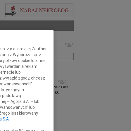
 nekrologów i wspomnień
. z o.o. oraz jej Zaufani
zwisko lub numer ogłoszenia:
ązaną z Wyborcza sp. z
ry plików cookie lub inne
wyświetlania reklam
+ szukanie zaawansowane
ernecie lub
sz wyrazić zgody, chcesz
KROLOGI
 Zaawansowanych”.
awa Jankiewicz-Ferszt
wiek: 85
23.07.2026
Łódź
 dotyczących
bokim żalem zawiadamiam, że w wieku 85...
li podstawą
ej Szereda
14.07.2026
Łódź
nej – Agora S.A. – lub
u 8 lipca 2026 roku odszedł od nas...
aawansowanych” lub
 Styczyński
28.05.2026
Łódź
rego jest kierowany.
bokim smutkiem i żalem przyjęliśmy...
a S.A.
sz Gwizdała
27.05.2026
Łódź
j mija dziesięć lat od dnia, kiedy...
ypu cookie Wyborczej sp.