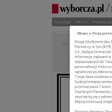
Nekrologi
Odeszli
Poradnik p
Dbamy o Twoją prywa
Wanda
Droga Użytkowniczko, Dr
IMIĘ I NAZWISKO:
Partnerzy, w tym [
874
]
o.o., będą przetwarzać 
Łódź
REGION:
informacje zapisane w
dopasowanych do Twoich
03.01.2013
DATA EMISJI:
personalizacji treści 
ograniczyć jej zakres
Twoje dane osobowe mo
funkcjonowania serwisó
przetwarzania Twoich da
Zaufanych Partnerów, 
skontaktuj się z admin
W
Więcej informacji znaj
Poprzez kliknięcie "Ak