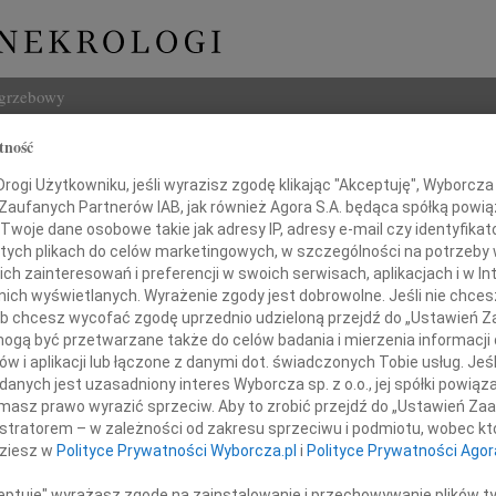
ogrzebowy
tność
Szukaj
 Zeman
ogi Użytkowniku, jeśli wyrazisz zgodę klikając "Akceptuję", Wyborcza sp
Imię i na
 Zaufanych Partnerów IAB, jak również Agora S.A. będąca spółką powi
Twoje dane osobowe takie jak adresy IP, adresy e-mail czy identyfikato
 tych plikach do celów marketingowych, w szczególności na potrzeby 
 zainteresowań i preferencji w swoich serwisach, aplikacjach i w Int
w nich wyświetlanych. Wyrażenie zgody jest dobrowolne. Jeśli nie chce
INNE NE
 lub chcesz wycofać zgodę uprzednio udzieloną przejdź do „Ustawień
Czesł
gą być przetwarzane także do celów badania i mierzenia informacji
Z głę
w i aplikacji lub łączone z danymi dot. świadczonych Tobie usług. Jeś
Andrz
nych jest uzasadniony interes Wyborcza sp. z o.o., jej spółki powiąza
Żegnamy
W dni
masz prawo wyrazić sprzeciw. Aby to zrobić przejdź do „Ustawień Z
Marek
istratorem – w zależności od zakresu sprzeciwu i podmiotu, wobec któ
Z głę
andę Zeman
dziesz w
Polityce Prywatności Wyborcza.pl
i
Polityce Prywatności Agor
Barto
Dzisia
ceptuję" wyrażasz zgodę na zainstalowanie i przechowywanie plików t