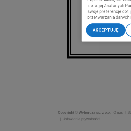
niezrówn
z o. o. jej Zaufanych 
swoje preferencje dot.
i n
przetwarzania danych 
„Ustawienia zaawansow
Pani Wan
AKCEPTUJĘ
My, nasi Zaufani Part
dokładnych danych geol
Przechowywanie informa
treści, badnie odbiorcó
Copyright © Wyborcza sp. z o.o.
O nas
St
Ustawienia prywatności