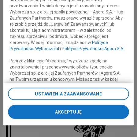
przetwarzania Twoich danych jest uzasadniony interes
Tulę Cię do serca,
Wyborcza sp. z o.o., jej spółki powiązanej – Agora S.A. – lub
Zaufanych Partnerów, masz prawo wyrazić sprzeciw. Aby
Jola
to zrobić przejdź do „Ustawień Zaawansowanych” lub
skontaktuj się z administratorem – w zależności od
zakresu sprzeciwu i podmiotu, wobec którego jest
kierowany. Więcej informacji znajdziesz w
Polityce
Prywatności Wyborcza.pl
i
Polityce Prywatności Agora S.A.
Poprzez kliknięcie "Akceptuję" wyrażasz zgodę na
zainstalowanie i przechowywanie plików typu cookie
Wyborczej sp. z o. o. jej Zaufanych Partnerów i Agora S.A.
na Twoim urządzeniu końcowym. Możesz też w każdej
chwili zmienić swoje preferencje dot. plików cookie,
ponownie wywołując narzędzie do zarządzania Twoimi
USTAWIENIA ZAAWANSOWANE
preferencjami dot. przetwarzania danych poprzez
odnośnik „Ustawienia prywatności” w stopce serwisu i
przechodząc do sekcji „Ustawienia zaawansowane”.
AKCEPTUJĘ
Zmiana ustawień plików cookie możliwa jest także za
pomocą ustawień przeglądarki.
My, nasi Zaufani Partnerzy i Agora S.A. możemy