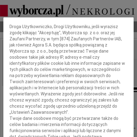
Dbamy o Twoją prywatność
Nekrologi
Odeszli
Poradnik pogrzebowy
Droga Użytkowniczko, Drogi Użytkowniku, jeśli wyrazisz
zgodę klikając "Akceptuję", Wyborcza sp. z o.o. oraz jej
Zaufani Partnerzy, w tym [
874
] Zaufanych Partnerów IAB,
jak również Agora S.A. będąca spółką powiązaną z
Wyborcza sp. z o.o., będą przetwarzać Twoje dane
IMIĘ I NAZWISKO:
osobowe takie jak adresy IP, adresy e-mail czy
identyfikatory plików cookie lub inne informacje zapisane w
Łódź
REGION:
tych plikach do celów marketingowych, w szczególności
03.01.2013
DATA EMISJI:
na potrzeby wyświetlania reklam dopasowanych do
Twoich zainteresowań i preferencji w swoich serwisach,
aplikacjach i w Internecie lub personalizacji treści w nich
wyświetlanych. Wyrażenie zgody jest dobrowolne. Jeśli nie
chcesz wyrazić zgody, chcesz ograniczyć jej zakres lub
Wanda
chcesz wycofać zgodę uprzednio udzieloną przejdź do
„Ustawień Zaawansowanych”.
Twoje dane osobowe mogą być przetwarzane także do
bez Ciebie
celów badania i mierzenia informacji dotyczących
"Kronika Powstania w Getcie Warszawskim..."
funkcjonowania serwisów i aplikacji lub łączone z danymi
nie byłaby "wielkim" filmem.
dot. świadczonych Tobie usług. Jeśli podstawą