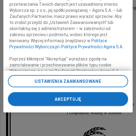
przetwarzania Twoich danych jest uzasadniony interes
Dyrektorowi Generalnemu Urzędu Wojewódzkie
Wyborcza sp. z o.o., jej spółki powiązanej – Agora S.A. – lub
Zaufanych Partnerów, masz prawo wyrazić sprzeciw. Aby
to zrobić przejdź do „Ustawień Zaawansowanych” lub
wyrazy współczucia z powodu śmierci
skontaktuj się z administratorem – w zależności od
zakresu sprzeciwu i podmiotu, wobec którego jest
kierowany. Więcej informacji znajdziesz w
Polityce
Prywatności Wyborcza.pl
i
Polityce Prywatności Agora S.A.
Ojca
Poprzez kliknięcie "Akceptuję" wyrażasz zgodę na
zainstalowanie i przechowywanie plików typu cookie
Wyborczej sp. z o. o. jej Zaufanych Partnerów i Agora S.A.
składają
na Twoim urządzeniu końcowym. Możesz też w każdej
USTAWIENIA ZAAWANSOWANE
chwili zmienić swoje preferencje dot. plików cookie,
ponownie wywołując narzędzie do zarządzania Twoimi
preferencjami dot. przetwarzania danych poprzez
Rada Nadzorcza i Zarząd
AKCEPTUJĘ
odnośnik „Ustawienia prywatności” w stopce serwisu i
Wojewódzkiego Funduszu Ochrony Środowiska
przechodząc do sekcji „Ustawienia zaawansowane”.
i Gospodarki Wodnej w Toruniu
Zmiana ustawień plików cookie możliwa jest także za
pomocą ustawień przeglądarki.
My, nasi Zaufani Partnerzy i Agora S.A. możemy