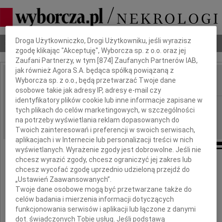
Dbamy o Twoją prywatność
Droga Użytkowniczko, Drogi Użytkowniku, jeśli wyrazisz
Nekrologi
Odeszli
Poradnik pogrzebowy
zgodę klikając "Akceptuję", Wyborcza sp. z o.o. oraz jej
Zaufani Partnerzy, w tym [
874
] Zaufanych Partnerów IAB,
jak również Agora S.A. będąca spółką powiązaną z
Wyborcza sp. z o.o., będą przetwarzać Twoje dane
IMIĘ I NAZWISKO:
osobowe takie jak adresy IP, adresy e-mail czy
identyfikatory plików cookie lub inne informacje zapisane w
Bydgoszcz
REGION:
tych plikach do celów marketingowych, w szczególności
29.12.2012
na potrzeby wyświetlania reklam dopasowanych do
DATA EMISJI:
Twoich zainteresowań i preferencji w swoich serwisach,
aplikacjach i w Internecie lub personalizacji treści w nich
wyświetlanych. Wyrażenie zgody jest dobrowolne. Jeśli nie
chcesz wyrazić zgody, chcesz ograniczyć jej zakres lub
chcesz wycofać zgodę uprzednio udzieloną przejdź do
Panu
„Ustawień Zaawansowanych”.
Twoje dane osobowe mogą być przetwarzane także do
celów badania i mierzenia informacji dotyczących
Andrzejowi Baranowskiemu
funkcjonowania serwisów i aplikacji lub łączone z danymi
dot. świadczonych Tobie usług. Jeśli podstawą