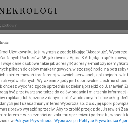
ogrzebowy
Szukaj
tność
aw Proch
Imię i na
ogi Użytkowniku, jeśli wyrazisz zgodę klikając "Akceptuję", Wyborcza sp
 Zaufanych Partnerów IAB, jak również Agora S.A. będąca spółką powi
Twoje dane osobowe takie jak adresy IP, adresy e-mail czy identyfikato
 tych plikach do celów marketingowych, w szczególności na potrzeby 
 zainteresowań i preferencji w swoich serwisach, aplikacjach i w Int
INNE NE
w nich wyświetlanych. Wyrażenie zgody jest dobrowolne. Jeśli nie chce
06.0
 lub chcesz wycofać zgodę uprzednio udzieloną przejdź do „Ustawień
Sylwi
gą być przetwarzane także do celów badania i mierzenia informacji
05.0
w i aplikacji lub łączone z danymi dot. świadczonych Tobie usług. Jeś
em i żalem przyjęliśmy wiadomość
Arlec
nych jest uzasadniony interes Wyborcza sp. z o.o., jej spółki powiąza
30.0
masz prawo wyrazić sprzeciw. Aby to zrobić przejdź do „Ustawień Z
o nagłej śmierci
Pani 
istratorem – w zależności od zakresu sprzeciwu i podmiotu, wobec któ
Janus
dziesz w
Polityce Prywatności Wyborcza.pl
i
Polityce Prywatności Agor
Z głę