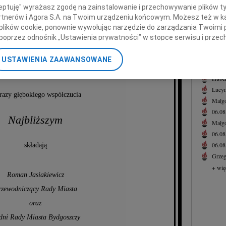
Helio
ceptuję" wyrażasz zgodę na zainstalowanie i przechowywanie plików t
Z ogr
Partnerów i Agora S.A. na Twoim urządzeniu końcowym. Możesz też w ka
+ wię
 plików cookie, ponownie wywołując narzędzie do zarządzania Twoimi 
poprzez odnośnik „Ustawienia prywatności” w stopce serwisu i przec
esława Procha
NAJNOWS
ane”. Zmiana ustawień plików cookie możliwa jest także za pomocą u
Eugen
USTAWIENIA ZAAWANSOWANE
06.0
nerzy i Agora S.A. możemy przetwarzać dane osobowe w następującyc
nego żużlowca Polonii Bydgoszcz
okalizacyjnych. Aktywne skanowanie charakterystyki urządzenia do ce
Hube
cji na urządzeniu lub dostęp do nich. Spersonalizowane reklamy i tre
Lucyn
azy głębokiego współczucia
w i ulepszanie usług.
Lista Zaufanych Partnerów
Małgo
06.0
Najbliższym
Małgo
06.0
06.0
składają
Grzeg
+ wię
Roman Jasiakiewicz
rzewodniczący Rady Miasta
oraz
dni Rady Miasta Bydgoszczy