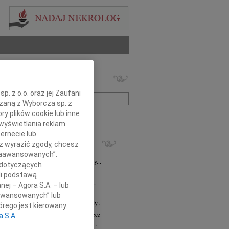
 nekrologów i wspomnień
zwisko lub numer ogłoszenia:
. z o.o. oraz jej Zaufani
ązaną z Wyborcza sp. z
ry plików cookie lub inne
+ szukanie zaawansowane
wyświetlania reklam
ernecie lub
KROLOGI
sz wyrazić zgody, chcesz
8.2026
Bydgoszcz
 Zaawansowanych”.
i Kramkowskiej wraz z Rodziną wyrazy...
 dotyczących
8.2026
Bydgoszcz
li podstawą
ie Stanisławskiej oraz Jej Najbliższym...
nej – Agora S.A. – lub
7.2026
Bydgoszcz
aawansowanych” lub
Elżbiecie Skwierzyńskiej Członkini Rady...
rego jest kierowany.
z Ostoja-Zagórski
15.07.2026
Bydgoszcz
a S.A.
bokim smutkiem żegnamy prof. dr. hab....