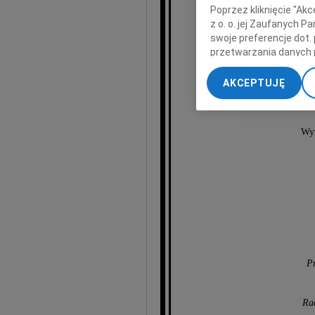
Poprzez kliknięcie "Ak
z o. o. jej Zaufanych 
swoje preferencje dot.
przetwarzania danych 
Bol
„Ustawienia zaawansow
AKCEPTUJĘ
My, nasi Zaufani Part
legendar
dokładnych danych geol
Przechowywanie informa
Wyr
treści, badnie odbiorcó
P
Ra