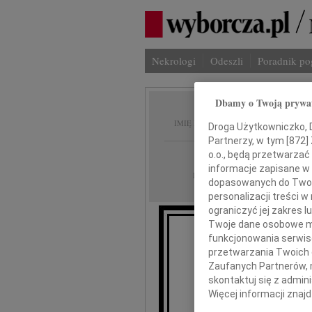
Nekrologi
Odeszli
Poradnik p
Dbamy o Twoją prywa
Bolesł
IMIĘ I NAZWISKO:
Droga Użytkowniczko, Dr
Partnerzy, w tym [
872
]
Bydgoszcz
o.o., będą przetwarzać 
REGION:
informacje zapisane w
28.12.2012
DATA EMISJI:
dopasowanych do Twoich
personalizacji treści 
ograniczyć jej zakres
Twoje dane osobowe mo
funkcjonowania serwisó
Ze smutki
przetwarzania Twoich da
Zaufanych Partnerów, 
skontaktuj się z admin
Więcej informacji znaj