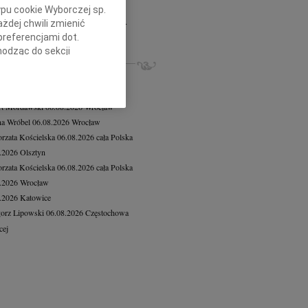
dor Kasprzak
14.07.2026
Bydgoszcz
ypu cookie Wyborczej sp.
omnym smutkiem i żalem przyjęliśmy...
żdej chwili zmienić
cej
preferencjami dot.
hodząc do sekcji
ZE NEKROLOGI, KONDOLENCJE
stawień przeglądarki.
iusz Butruk
05.08.2026
Warszawa
8.2026
Gdańsk
h celach:
Użycie
lów identyfikacji.
rt Mordawski
06.08.2026
Wrocław
ści, pomiar reklam i
a Wróbel
06.08.2026
Wrocław
rzata Kościelska
06.08.2026
cała Polska
8.2026
Olsztyn
rzata Kościelska
06.08.2026
cała Polska
8.2026
Wrocław
8.2026
Katowice
orz Lipowski
06.08.2026
Częstochowa
cej