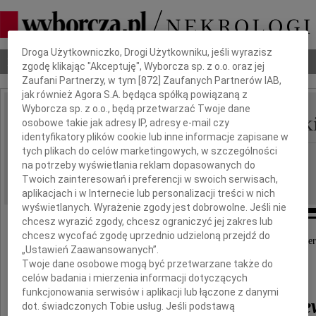
Dbamy o Twoją prywatność
Droga Użytkowniczko, Drogi Użytkowniku, jeśli wyrazisz
Nekrologi
Odeszli
Poradnik pogrzebowy
zgodę klikając "Akceptuję", Wyborcza sp. z o.o. oraz jej
Zaufani Partnerzy, w tym [
872
] Zaufanych Partnerów IAB,
jak również Agora S.A. będąca spółką powiązaną z
Wyborcza sp. z o.o., będą przetwarzać Twoje dane
Teresa Pajszczyk-Kieszk
osobowe takie jak adresy IP, adresy e-mail czy
IMIĘ I NAZWISKO:
identyfikatory plików cookie lub inne informacje zapisane w
tych plikach do celów marketingowych, w szczególności
Łódź
REGION:
na potrzeby wyświetlania reklam dopasowanych do
27.12.2012
DATA EMISJI:
Twoich zainteresowań i preferencji w swoich serwisach,
aplikacjach i w Internecie lub personalizacji treści w nich
wyświetlanych. Wyrażenie zgody jest dobrowolne. Jeśli nie
chcesz wyrazić zgody, chcesz ograniczyć jej zakres lub
chcesz wycofać zgodę uprzednio udzieloną przejdź do
Z głębokim żalem przyjęliśmy wiadomość o śmier
„Ustawień Zaawansowanych”.
Twoje dane osobowe mogą być przetwarzane także do
Pani Profesor
celów badania i mierzenia informacji dotyczących
funkcjonowania serwisów i aplikacji lub łączone z danymi
Teresy Pajszczyk-Kieszkie
dot. świadczonych Tobie usług. Jeśli podstawą