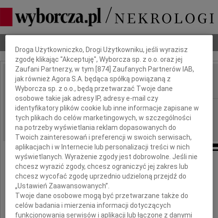
Dbamy o Twoją prywatność
Nekrologi
Odeszli
Poradnik pogrzebowy
Droga Użytkowniczko, Drogi Użytkowniku, jeśli wyrazisz
zgodę klikając "Akceptuję", Wyborcza sp. z o.o. oraz jej
Zaufani Partnerzy, w tym [
874
] Zaufanych Partnerów IAB,
Marian Rak
jak również Agora S.A. będąca spółką powiązaną z
IMIĘ I NAZWISKO:
Wyborcza sp. z o.o., będą przetwarzać Twoje dane
osobowe takie jak adresy IP, adresy e-mail czy
Katowice
identyfikatory plików cookie lub inne informacje zapisane w
REGION:
tych plikach do celów marketingowych, w szczególności
14.01.2010
DATA EMISJI:
na potrzeby wyświetlania reklam dopasowanych do
Twoich zainteresowań i preferencji w swoich serwisach,
aplikacjach i w Internecie lub personalizacji treści w nich
wyświetlanych. Wyrażenie zgody jest dobrowolne. Jeśli nie
Dnia 12 stycznia 2010 roku
chcesz wyrazić zgody, chcesz ograniczyć jej zakres lub
zmarł kochany Mąż, Ojciec, Dziadek i Teść,
chcesz wycofać zgodę uprzednio udzieloną przejdź do
otoczony opieką rodziny
„Ustawień Zaawansowanych”.
Twoje dane osobowe mogą być przetwarzane także do
celów badania i mierzenia informacji dotyczących
funkcjonowania serwisów i aplikacji lub łączone z danymi