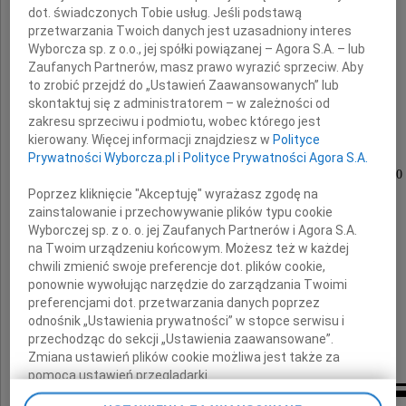
dot. świadczonych Tobie usług. Jeśli podstawą
Marian Rak
przetwarzania Twoich danych jest uzasadniony interes
Wyborcza sp. z o.o., jej spółki powiązanej – Agora S.A. – lub
Zaufanych Partnerów, masz prawo wyrazić sprzeciw. Aby
to zrobić przejdź do „Ustawień Zaawansowanych” lub
sędzia w stanie spoczynku
skontaktuj się z administratorem – w zależności od
zakresu sprzeciwu i podmiotu, wobec którego jest
kierowany. Więcej informacji znajdziesz w
Polityce
Uroczystości pogrzebowe odbędą się
Prywatności Wyborcza.pl
i
Polityce Prywatności Agora S.A.
w dniu 16 stycznia 2010 roku o godzinie 12.30
Poprzez kliknięcie "Akceptuję" wyrażasz zgodę na
na cmentarzu rzymsko-katolickim
zainstalowanie i przechowywanie plików typu cookie
przy ulicy Francuskiej 26 w Katowicach
Wyborczej sp. z o. o. jej Zaufanych Partnerów i Agora S.A.
na Twoim urządzeniu końcowym. Możesz też w każdej
chwili zmienić swoje preferencje dot. plików cookie,
Pozostaliśmy bez Niego,
ponownie wywołując narzędzie do zarządzania Twoimi
w smutku i żalu
preferencjami dot. przetwarzania danych poprzez
odnośnik „Ustawienia prywatności” w stopce serwisu i
przechodząc do sekcji „Ustawienia zaawansowane”.
zona oraz syn i córka z rodzinami
Zmiana ustawień plików cookie możliwa jest także za
pomocą ustawień przeglądarki.