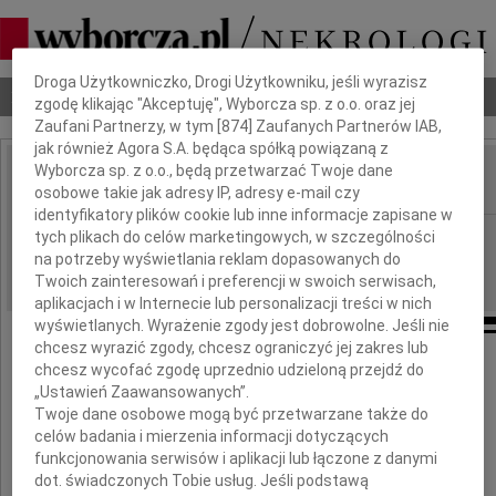
Dbamy o Twoją prywatność
Droga Użytkowniczko, Drogi Użytkowniku, jeśli wyrazisz
Nekrologi
Odeszli
Poradnik pogrzebowy
zgodę klikając "Akceptuję", Wyborcza sp. z o.o. oraz jej
Zaufani Partnerzy, w tym [
874
] Zaufanych Partnerów IAB,
jak również Agora S.A. będąca spółką powiązaną z
Wyborcza sp. z o.o., będą przetwarzać Twoje dane
osobowe takie jak adresy IP, adresy e-mail czy
IMIĘ I NAZWISKO:
identyfikatory plików cookie lub inne informacje zapisane w
Rzeszów
tych plikach do celów marketingowych, w szczególności
REGION:
na potrzeby wyświetlania reklam dopasowanych do
20.12.2012
DATA EMISJI:
Twoich zainteresowań i preferencji w swoich serwisach,
aplikacjach i w Internecie lub personalizacji treści w nich
wyświetlanych. Wyrażenie zgody jest dobrowolne. Jeśli nie
chcesz wyrazić zgody, chcesz ograniczyć jej zakres lub
chcesz wycofać zgodę uprzednio udzieloną przejdź do
Drogiej Koleżance
„Ustawień Zaawansowanych”.
Twoje dane osobowe mogą być przetwarzane także do
Ani Buczek
celów badania i mierzenia informacji dotyczących
funkcjonowania serwisów i aplikacji lub łączone z danymi
dot. świadczonych Tobie usług. Jeśli podstawą
wyrazy głębokiego współczucia