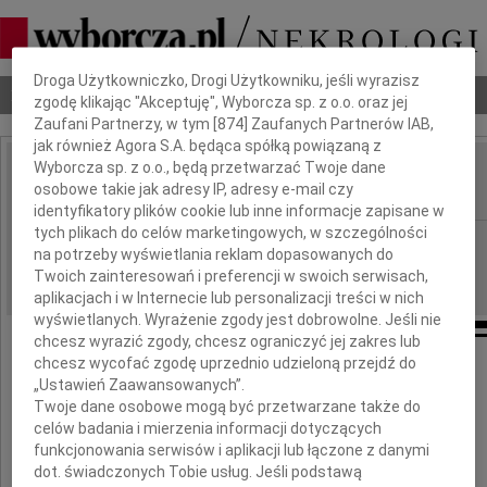
Dbamy o Twoją prywatność
Droga Użytkowniczko, Drogi Użytkowniku, jeśli wyrazisz
Nekrologi
Odeszli
Poradnik pogrzebowy
zgodę klikając "Akceptuję", Wyborcza sp. z o.o. oraz jej
Zaufani Partnerzy, w tym [
874
] Zaufanych Partnerów IAB,
jak również Agora S.A. będąca spółką powiązaną z
Wyborcza sp. z o.o., będą przetwarzać Twoje dane
Edward Mieliński
osobowe takie jak adresy IP, adresy e-mail czy
IMIĘ I NAZWISKO:
identyfikatory plików cookie lub inne informacje zapisane w
tych plikach do celów marketingowych, w szczególności
Gdańsk
REGION:
na potrzeby wyświetlania reklam dopasowanych do
14.01.2010
DATA EMISJI:
Twoich zainteresowań i preferencji w swoich serwisach,
aplikacjach i w Internecie lub personalizacji treści w nich
wyświetlanych. Wyrażenie zgody jest dobrowolne. Jeśli nie
chcesz wyrazić zgody, chcesz ograniczyć jej zakres lub
chcesz wycofać zgodę uprzednio udzieloną przejdź do
Z głębokim smutkiem żegnamy zmarłego
„Ustawień Zaawansowanych”.
Twoje dane osobowe mogą być przetwarzane także do
celów badania i mierzenia informacji dotyczących
w dniu 8 stycznia 2010 roku
funkcjonowania serwisów i aplikacji lub łączone z danymi
dot. świadczonych Tobie usług. Jeśli podstawą