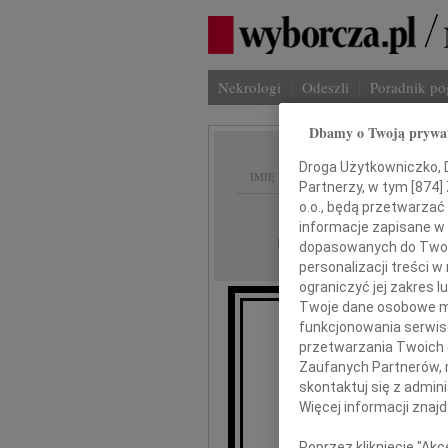
Nekrologi
Odeszli
Poradnik p
Dbamy o Twoją prywa
Droga Użytkowniczko, Dr
IMIĘ I NAZWISKO:
Partnerzy, w tym [
874
]
o.o., będą przetwarzać 
Katowice
REGION:
informacje zapisane w
14.01.2010
DATA EMISJI:
dopasowanych do Twoich
personalizacji treści 
ograniczyć jej zakres
Twoje dane osobowe mo
funkcjonowania serwisó
Wstrząśnięci
przetwarzania Twoich da
Zaufanych Partnerów, 
skontaktuj się z admin
Więcej informacji znaj
Poprzez kliknięcie "Ak