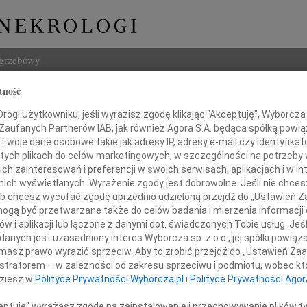
ogrzebowy
tność
Szukaj
ogi Użytkowniku, jeśli wyrazisz zgodę klikając "Akceptuję", Wyborcza sp
Imię i na
 Zaufanych Partnerów IAB, jak również Agora S.A. będąca spółką powi
Twoje dane osobowe takie jak adresy IP, adresy e-mail czy identyfikato
 tych plikach do celów marketingowych, w szczególności na potrzeby 
 zainteresowań i preferencji w swoich serwisach, aplikacjach i w Int
w nich wyświetlanych. Wyrażenie zgody jest dobrowolne. Jeśli nie chce
INNE NE
 lub chcesz wycofać zgodę uprzednio udzieloną przejdź do „Ustawień
Maria
gą być przetwarzane także do celów badania i mierzenia informacji
WSPOM
w i aplikacji lub łączone z danymi dot. świadczonych Tobie usług. Jeś
 wiadomością o przedwczesnej śmierci
Jerzy
nych jest uzasadniony interes Wyborcza sp. z o.o., jej spółki powiąza
Z głę
masz prawo wyrazić sprzeciw. Aby to zrobić przejdź do „Ustawień Z
Syna
Kazim
istratorem – w zależności od zakresu sprzeciwu i podmiotu, wobec któ
W dni
dziesz w
Polityce Prywatności Wyborcza.pl
i
Polityce Prywatności Agor
Radosława
29.0
Z głę
ceptuję" wyrażasz zgodę na zainstalowanie i przechowywanie plików t