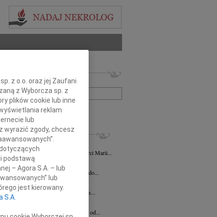
 nekrologów i wspomnień
. z o.o. oraz jej Zaufani
zwisko lub numer ogłoszenia:
ązaną z Wyborcza sp. z
ry plików cookie lub inne
wyświetlania reklam
+ szukanie zaawansowane
ernecie lub
sz wyrazić zgody, chcesz
KROLOGI
 Zaawansowanych”.
 Pittner
03.07.2026
Katowice
 dotyczących
NIENIE Z okazji 11 rocznicy śmierci Marii...
li podstawą
 Strużyna
16.02.2026
Katowice
nej – Agora S.A. – lub
bokim żalem zawiadamiamy o odejściu do...
aawansowanych” lub
ierz Werecki
04.02.2026
Katowice
rego jest kierowany.
u 31 stycznia 2026 roku odszedł od nas...
a S.A.
1.2026
Katowice
bokim żalem zawiadamiamy, że odszedł od...
ypu cookie Wyborczej sp.