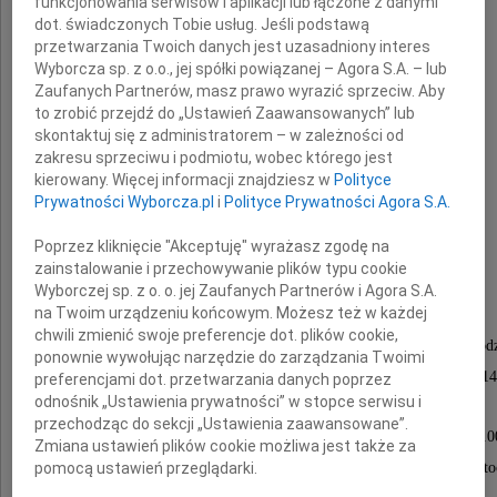
funkcjonowania serwisów i aplikacji lub łączone z danymi
dot. świadczonych Tobie usług. Jeśli podstawą
przetwarzania Twoich danych jest uzasadniony interes
Wyborcza sp. z o.o., jej spółki powiązanej – Agora S.A. – lub
Zaufanych Partnerów, masz prawo wyrazić sprzeciw. Aby
to zrobić przejdź do „Ustawień Zaawansowanych” lub
skontaktuj się z administratorem – w zależności od
kmdr por.
zakresu sprzeciwu i podmiotu, wobec którego jest
kierowany. Więcej informacji znajdziesz w
Polityce
Janusz Janecki
Prywatności Wyborcza.pl
i
Polityce Prywatności Agora S.A.
wspaniały Ojciec i lekarz
Poprzez kliknięcie "Akceptuję" wyrażasz zgodę na
zainstalowanie i przechowywanie plików typu cookie
Wyborczej sp. z o. o. jej Zaufanych Partnerów i Agora S.A.
na Twoim urządzeniu końcowym. Możesz też w każdej
Żegnać Go będziemy 14 grudnia 2012 roku
chwili zmienić swoje preferencje dot. plików cookie,
w kaplicy na cmentarzu w Kosakowie (Pierwoszyno) o godz
ponownie wywołując narzędzie do zarządzania Twoimi
Ceremonia pogrzebowa rozpocznie się o godzinie 14
preferencjami dot. przetwarzania danych poprzez
odnośnik „Ustawienia prywatności” w stopce serwisu i
przechodząc do sekcji „Ustawienia zaawansowane”.
Msza święta zostanie odprawiona o godzinie 17.0
Zmiana ustawień plików cookie możliwa jest także za
pomocą ustawień przeglądarki.
w Kościele Garnizonowym MW pw. Matki Boskiej Często