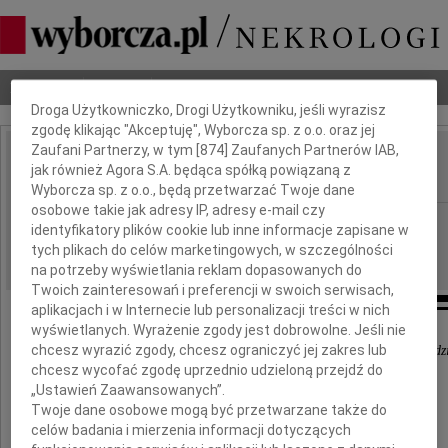
Dbamy o Twoją prywatność
Nekrologi
Odeszli
Poradnik pogrzebowy
Droga Użytkowniczko, Drogi Użytkowniku, jeśli wyrazisz
zgodę klikając "Akceptuję", Wyborcza sp. z o.o. oraz jej
Zaufani Partnerzy, w tym [
874
] Zaufanych Partnerów IAB,
Janusz Janecki
jak również Agora S.A. będąca spółką powiązaną z
IMIĘ I NAZWISKO:
Wyborcza sp. z o.o., będą przetwarzać Twoje dane
osobowe takie jak adresy IP, adresy e-mail czy
Gdańsk
REGION:
identyfikatory plików cookie lub inne informacje zapisane w
13.12.2012
tych plikach do celów marketingowych, w szczególności
DATA EMISJI:
na potrzeby wyświetlania reklam dopasowanych do
Twoich zainteresowań i preferencji w swoich serwisach,
aplikacjach i w Internecie lub personalizacji treści w nich
wyświetlanych. Wyrażenie zgody jest dobrowolne. Jeśli nie
chcesz wyrazić zgody, chcesz ograniczyć jej zakres lub
Odszedł tak nagle, że ani uwierzyć, ani się pogodz
chcesz wycofać zgodę uprzednio udzieloną przejdź do
„Ustawień Zaawansowanych”.
Z głębokim żalem zawiadamiamy,
Twoje dane osobowe mogą być przetwarzane także do
celów badania i mierzenia informacji dotyczących
że 10 grudnia 2012 roku zmarł