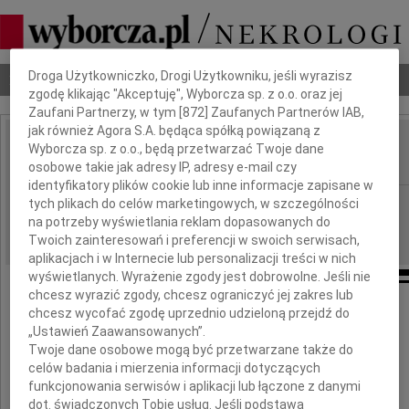
Dbamy o Twoją prywatność
Droga Użytkowniczko, Drogi Użytkowniku, jeśli wyrazisz
Nekrologi
Odeszli
Poradnik pogrzebowy
zgodę klikając "Akceptuję", Wyborcza sp. z o.o. oraz jej
Zaufani Partnerzy, w tym [
872
] Zaufanych Partnerów IAB,
jak również Agora S.A. będąca spółką powiązaną z
Halina Maciejewska
Wyborcza sp. z o.o., będą przetwarzać Twoje dane
IMIĘ I NAZWISKO:
osobowe takie jak adresy IP, adresy e-mail czy
identyfikatory plików cookie lub inne informacje zapisane w
Gdańsk
tych plikach do celów marketingowych, w szczególności
REGION:
na potrzeby wyświetlania reklam dopasowanych do
10.12.2012
DATA EMISJI:
Twoich zainteresowań i preferencji w swoich serwisach,
aplikacjach i w Internecie lub personalizacji treści w nich
wyświetlanych. Wyrażenie zgody jest dobrowolne. Jeśli nie
chcesz wyrazić zgody, chcesz ograniczyć jej zakres lub
chcesz wycofać zgodę uprzednio udzieloną przejdź do
Nie umiera ten, kto trwa w pamięci żywych
„Ustawień Zaawansowanych”.
Twoje dane osobowe mogą być przetwarzane także do
celów badania i mierzenia informacji dotyczących
22 listopada 2012 roku zmarła
funkcjonowania serwisów i aplikacji lub łączone z danymi
dot. świadczonych Tobie usług. Jeśli podstawą
nasza Koleżanka