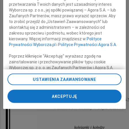
przetwarzania Twoich danych jest uzasadniony interes
Wyborcza sp. z o.o., jej spółki powiązanej – Agora S.A. – lub
Zaufanych Partnerów, masz prawo wyrazić sprzeciw. Aby
to zrobić przejdź do „Ustawień Zaawansowanych” lub
skontaktuj się z administratorem – w zależności od
zakresu sprzeciwu i podmiotu, wobec którego jest
Halina Maciejewska
kierowany. Więcej informacji znajdziesz w
Polityce
Prywatności Wyborcza.pl
i
Polityce Prywatności Agora S.A.
długoletni nauczyciel
Poprzez kliknięcie "Akceptuję" wyrażasz zgodę na
zainstalowanie i przechowywanie plików typu cookie
Zespołu Szkół Usługowych i Odzieżowych
Wyborczej sp. z o. o. jej Zaufanych Partnerów i Agora S.A.
w Gdyni
na Twoim urządzeniu końcowym. Możesz też w każdej
chwili zmienić swoje preferencje dot. plików cookie,
USTAWIENIA ZAAWANSOWANE
ponownie wywołując narzędzie do zarządzania Twoimi
preferencjami dot. przetwarzania danych poprzez
Msza św. za duszę Zmarłej
AKCEPTUJĘ
odnośnik „Ustawienia prywatności” w stopce serwisu i
odbędzie się 11 grudnia 2012 roku o godzinie 16.
przechodząc do sekcji „Ustawienia zaawansowane”.
w kościele Św. Rodziny w Gdyni Grabówek
Zmiana ustawień plików cookie możliwa jest także za
pomocą ustawień przeglądarki.
My, nasi Zaufani Partnerzy i Agora S.A. możemy
koleżanki i koledzy