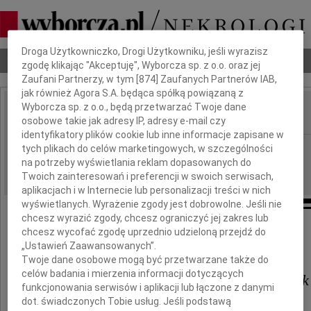
Dbamy o Twoją prywatność
Droga Użytkowniczko, Drogi Użytkowniku, jeśli wyrazisz
Nekrologi
Odeszli
Poradnik pogrzebowy
zgodę klikając "Akceptuję", Wyborcza sp. z o.o. oraz jej
Zaufani Partnerzy, w tym [
874
] Zaufanych Partnerów IAB,
jak również Agora S.A. będąca spółką powiązaną z
Wyborcza sp. z o.o., będą przetwarzać Twoje dane
osobowe takie jak adresy IP, adresy e-mail czy
IMIĘ I NAZWISKO:
identyfikatory plików cookie lub inne informacje zapisane w
Katowice
tych plikach do celów marketingowych, w szczególności
REGION:
na potrzeby wyświetlania reklam dopasowanych do
13.01.2010
DATA EMISJI:
Twoich zainteresowań i preferencji w swoich serwisach,
aplikacjach i w Internecie lub personalizacji treści w nich
wyświetlanych. Wyrażenie zgody jest dobrowolne. Jeśli nie
chcesz wyrazić zgody, chcesz ograniczyć jej zakres lub
Łączymy się w bólu
chcesz wycofać zgodę uprzednio udzieloną przejdź do
z
„Ustawień Zaawansowanych”.
Panią
Twoje dane osobowe mogą być przetwarzane także do
celów badania i mierzenia informacji dotyczących
dr hab. Teresą Banaś-Korniak
funkcjonowania serwisów i aplikacji lub łączone z danymi
dot. świadczonych Tobie usług. Jeśli podstawą