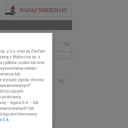
 nekrologów i wspomnień
zwisko lub numer ogłoszenia:
. z o.o. oraz jej Zaufani
ązaną z Wyborcza sp. z
ry plików cookie lub inne
+ szukanie zaawansowane
wyświetlania reklam
ernecie lub
KROLOGI
sz wyrazić zgody, chcesz
8.2026
Gdańsk
 Zaawansowanych”.
 Piotrze Koleżanki i Koledzy z firmy...
 dotyczących
8.2026
Gdańsk
li podstawą
 Koleżance Renacie Sęk w trudnych...
nej – Agora S.A. – lub
8.2026
Gdańsk
aawansowanych” lub
Piotrowi Widzowi Radnemu Sejmiku...
rego jest kierowany.
 Mazurek
03.08.2026
Gdańsk
a S.A.
j Koleżance Beacie Rumińskiej wyrazy...