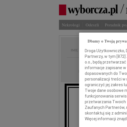
Nekrologi
Odeszli
Poradnik p
Dbamy o Twoją prywa
Marcin 
IMIĘ I NAZWISKO:
Droga Użytkowniczko, Dr
Partnerzy, w tym [
872
]
o.o., będą przetwarzać 
Gdańsk
REGION:
informacje zapisane w
13.01.2010
DATA EMISJI:
dopasowanych do Twoich
personalizacji treści 
ograniczyć jej zakres
Twoje dane osobowe mo
funkcjonowania serwisó
przetwarzania Twoich da
Zaufanych Partnerów, 
Żegnamy 
skontaktuj się z admin
Więcej informacji znaj