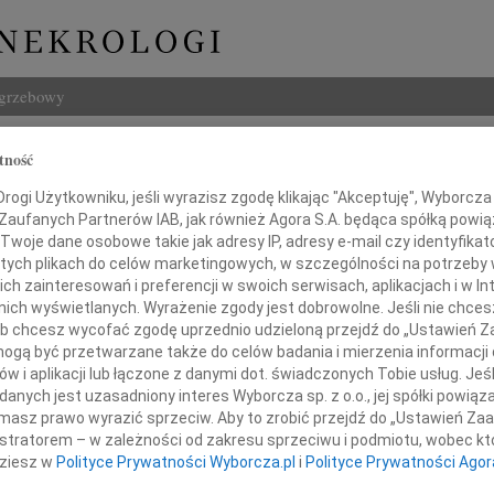
ogrzebowy
Szukaj
tność
Terlecki
Imię i na
ogi Użytkowniku, jeśli wyrazisz zgodę klikając "Akceptuję", Wyborcza sp
 Zaufanych Partnerów IAB, jak również Agora S.A. będąca spółką powi
Twoje dane osobowe takie jak adresy IP, adresy e-mail czy identyfikato
 tych plikach do celów marketingowych, w szczególności na potrzeby 
 zainteresowań i preferencji w swoich serwisach, aplikacjach i w Int
INNE NE
w nich wyświetlanych. Wyrażenie zgody jest dobrowolne. Jeśli nie chce
06.0
 lub chcesz wycofać zgodę uprzednio udzieloną przejdź do „Ustawień
Drogi
gą być przetwarzane także do celów badania i mierzenia informacji
05.0
w i aplikacji lub łączone z danymi dot. świadczonych Tobie usług. Jeś
Nasze
nych jest uzasadniony interes Wyborcza sp. z o.o., jej spółki powiąza
04.0
masz prawo wyrazić sprzeciw. Aby to zrobić przejdź do „Ustawień Z
naszego długoletniego Producenta
Panu 
istratorem – w zależności od zakresu sprzeciwu i podmiotu, wobec któ
Zofia
dziesz w
Polityce Prywatności Wyborcza.pl
i
Polityce Prywatności Agor
Nasze