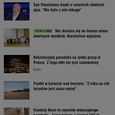
OFERTY AVANTI24
Wypadek w
My podajemy dwa
Sensacy
Wielkopolsce. Policja:
nazwiska, ty
wyniki sondażu
Kobieta zostawiła
dopasowujesz trzecie.
Ukrainie. Wyra
swojego syna
Co łączy te osoby?
faworyt wyboró
ŻYĆ LEPIEJ