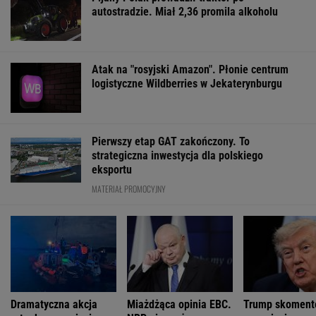
Obama i prezydent Austrii polecają książki na
lato. Jeden z nich - polskiej pisarki
Więcej niż dobra kupa. Błonnik dba też o
mózg
Ich romans śledził cały świat. 30 lat później
uwagę kradną ich dzieci
Już na początku urzędowania Mamdani uraził
osoby o wyjątkowej wrażliwości
FINANSE I TECHNOLOGIA