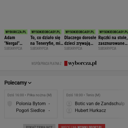
SPORT.PL
Barcelona zakpi z Realu Madryt. Cała
Hiszpania żyje jednym transferem
SUBSKRYPCJA