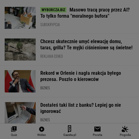
SPRAWDŹ NOTOWANIA
Notowania dostarcza VIA24ONLINE
MATERIAŁY PROMOCYJNE
PRZEWAGA DZIĘKI TECHNICE
Quiz
Wideo
Gazeta.pl
Poczta
Pogoda