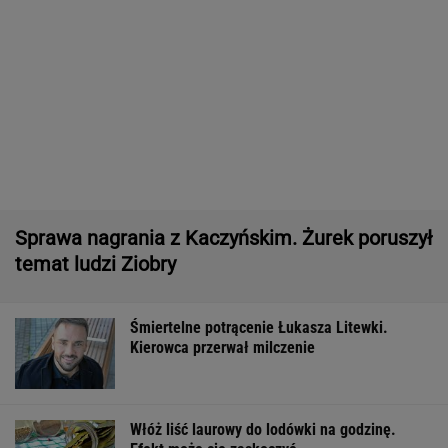
Pytamy o 15 osób, których wstyd nie znać.
Wiesz, z czego słyną?