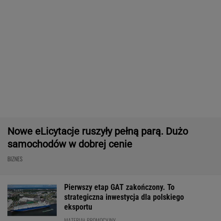
Masowo tracą pracę przez AI?
To tylko forma "moralnego bufora"
SUBSKRYPCJA
Chcesz skutecznie umyć elewację domu,
taras, grilla? Te myjki ciśnieniowe są świetne!
REKLAMA CENEO
Rekord w Orlenie i nagła reakcja byłego
prezesa. Poszło o kierowców
BIZNES
Dostałeś taki list z banku? Lepiej go nie
ignorować
BIZNES