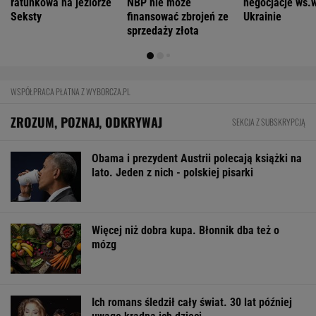
Nowe eLicytacje ruszyły pełną parą. Dużo
samochodów w dobrej cenie
BIZNES
Pierwszy etap GAT zakończony. To
strategiczna inwestycja dla polskiego