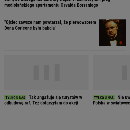
Tak angażuje się turystów w
Nie uw
odbudowę raf. Też dołączyłam do akcji
Polska w światowych
ZOBACZ WSZYSTKIE
Wybierz miasto
PEŁNA POGODA
Załaduj ponownie
Jakość powietrza:
-
Ciśnienie:
Opady:
Zachmurzenie: