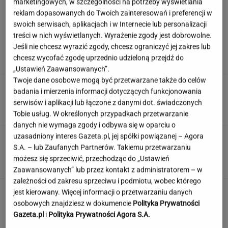
marketingowych, w szczególności na potrzeby wyświetlania
reklam dopasowanych do Twoich zainteresowań i preferencji w
swoich serwisach, aplikacjach i w Internecie lub personalizacji
Syn Stanisława Soyki o ostatnich chwilach
treści w nich wyświetlanych. Wyrażenie zgody jest dobrowolne.
ojca. "Nie było z nim nikogo"
Jeśli nie chcesz wyrazić zgody, chcesz ograniczyć jej zakres lub
chcesz wycofać zgodę uprzednio udzieloną przejdź do
„Ustawień Zaawansowanych”.
Twoje dane osobowe mogą być przetwarzane także do celów
Polka przestrzegano, by nie mówił o chorobie.
badania i mierzenia informacji dotyczących funkcjonowania
"Jestem po przeszczepie"
serwisów i aplikacji lub łączone z danymi dot. świadczonych
Tobie usług. W określonych przypadkach przetwarzanie
danych nie wymaga zgody i odbywa się w oparciu o
uzasadniony interes Gazeta.pl, jej spółki powiązanej – Agora
Ten quiz logiczny zmusi Cię do myślenia.
S.A. – lub Zaufanych Partnerów. Takiemu przetwarzaniu
Wynik 3/8 to powód do dumy
możesz się sprzeciwić, przechodząc do „Ustawień
Zaawansowanych” lub przez kontakt z administratorem – w
zależności od zakresu sprzeciwu i podmiotu, wobec którego
Jedno przekonanie może utrudniać życie
jest kierowany. Więcej informacji o przetwarzaniu danych
osobom z astygmatyzmem. Zwłaszcza latem
osobowych znajdziesz w dokumencie
Polityka Prywatności
Gazeta.pl
i
Polityka Prywatności Agora S.A.
MATERIAŁ PROMOCYJNY