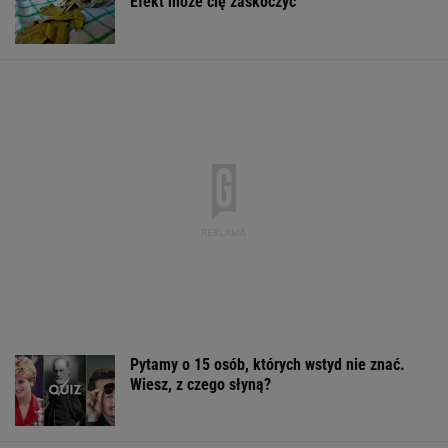
Syn Stanisława Soyki o ostatnich chwilach
ojca. "Nie było z nim nikogo"
Nie dostała się do liceum mimo
świetnych wyników. Kuratorium wyjaśnia
Rekrutacyjny paradoks na rynku pracy w
Polsce. Z tego nikt nie jest zadowolony
BIZNES
Pustki w kurorcie nad morzem. "Z roku na rok
turystów jest coraz mniej"
Sandały Keen to synonim wakacyjnego
komfortu - teraz tańsze o niemal 100 zł