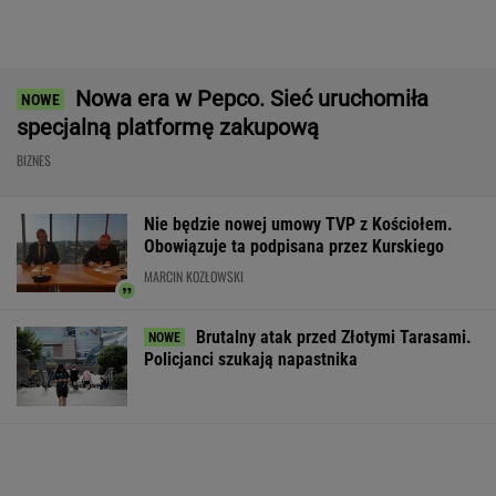
Mężczyzna znaleziony u podnóża
Śnieżki
Gigantyczne pieniądze na CPK.
Wartość zamówień przekroczy 40 mld zł
BIZNES
Pijany Polak prowadził traktor po
autostradzie. Miał 2,36 promila alkoholu
Atak na "rosyjski Amazon". Płonie centrum
logistyczne Wildberries w Jekaterynburgu
Pierwszy etap GAT zakończony. To