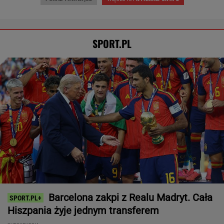
Brat Grbicia radzi mu nie wracać do Serbii. "To
przerażające"
SIATKÓWKA
Tysiące osób zrobi to we wrześniu. Powód
może cię zaskoczyć
MATERIAŁ PROMOCYJNY,
18+