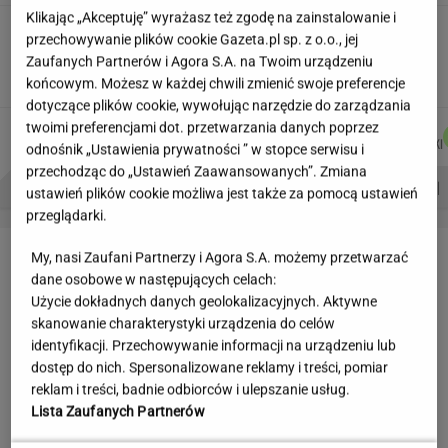
Klikając „Akceptuję” wyrażasz też zgodę na zainstalowanie i
Wakacyjne aktywności a kurzajki. O czym
przechowywanie plików cookie Gazeta.pl sp. z o.o., jej
warto pamiętać, by uniknąć problemu?
Zaufanych Partnerów i Agora S.A. na Twoim urządzeniu
MATERIAŁ PROMOCYJNY
końcowym. Możesz w każdej chwili zmienić swoje preferencje
dotyczące plików cookie, wywołując narzędzie do zarządzania
twoimi preferencjami dot. przetwarzania danych poprzez
MACIEK
JAKUB
DANIEL
DOMINIK
Autorzy:
KUCHARCZYK
BALCERSKI
MAIKOWSKI
SENKOWSKI
odnośnik „Ustawienia prywatności ” w stopce serwisu i
przechodząc do „Ustawień Zaawansowanych”. Zmiana
PROBLEMY POLSKICH SIATKARZY
ZNAK Z '30'
WISŁAWA SZYMBORSKA
ustawień plików cookie możliwa jest także za pomocą ustawień
przeglądarki.
LETNIE OKAZJE
My, nasi Zaufani Partnerzy i Agora S.A. możemy przetwarzać
dane osobowe w następujących celach:
Użycie dokładnych danych geolokalizacyjnych. Aktywne
skanowanie charakterystyki urządzenia do celów
identyfikacji. Przechowywanie informacji na urządzeniu lub
dostęp do nich. Spersonalizowane reklamy i treści, pomiar
reklam i treści, badnie odbiorców i ulepszanie usług.
Lista Zaufanych Partnerów