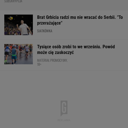
Nowa Toyota bZ4X jest dostępna w specjalnej
cenie. Pobierz cennik i sprawdź korzyść!
MATERIAŁ PROMOCYJNY
Cały świat widział, jak Switolina potraktowała
rywalkę po meczu
TENIS
Pucharowa wygrana Chicago. 64 minuty
Lewandowskiego
PIŁKA NOŻNA
Polka próbowała przepłynąć Bałtyk wpław.
Oto do czego to doprowadziło
PŁYWANIE