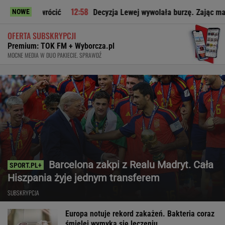
wrócić
Decyzja Lewej wywolała burzę. Zając ma jasne zdanie
NOWE
OFERTA SUBSKRYPCJI
Premium: TOK FM + Wyborcza.pl
MOCNE MEDIA W DUO PAKIECIE. SPRAWDŹ
Barcelona zakpi z Realu Madryt. Cała
Hiszpania żyje jednym transferem
SUBSKRYPCJA
Europa notuje rekord zakażeń. Bakteria coraz
śmielej wymyka się leczeniu