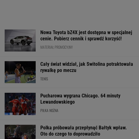
Nowy rozdział japońskiej precyzji. Lexus RZ
wraca w odświeżonej odsłonie i robi szał!
Majstersztyk
MATERIAŁ PROMOCYJNY
Media: To się dzieje! Legia dopina
wielki transfer
Wpadka z
Oto następna rywalka
Było 4:1, gdy K
Abramowicz wywołała
Igi Świątek w Toronto!
wszedł na bois
szum. U Świątek
To będzie hit
85. minucie. Na
wydarzyło się coś
padły dwa gole