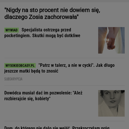
"Patrz w talerz, a nie w cycki". Jak długo
jeszcze matki będą to znosić
SUBSKRYPCJA
Dowódca musiał dać im pozwolenie: "Ależ
rozbierajcie się, kobiety"
Dom, do którego nie dało się wejść. Przekroczyłam próg
mediolańskiego apartamentu Osvalda Borsaniego
"Ojciec zawsze nam powtarzał, że pierwowzorem
Dona Corleone była babcia"