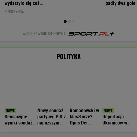
WIADOMOŚCI
w pomysł PiS
Nowa era w Pepco. Sieć uruchomiła
specjalną platformę zakupową
BIZNES
Nie będzie nowej umowy TVP z Kościołem.