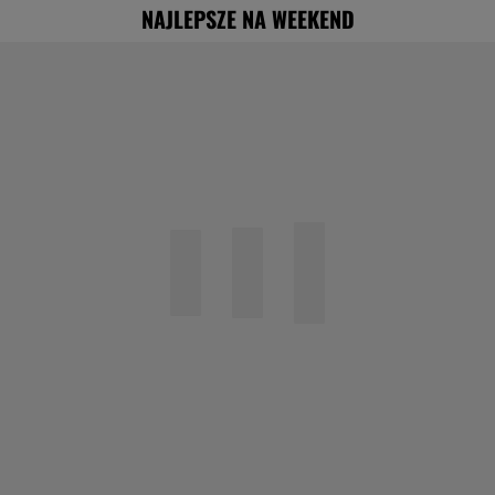
NAJLEPSZE NA WEEKEND
"Nigdy na sto procent nie dowiem się,
dlaczego Zosia zachorowała"
Specjalista ostrzega przed
pocketingiem. Skutki mogą być dotkliwe