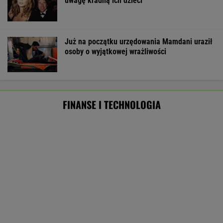
eksportu
MATERIAŁ PROMOCYJNY
ZUS dopłaca Ukraińcom do emerytur.
Konfederacja grzmi, ale zapomina o ważnej
rzeczy