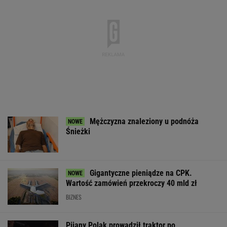
strategiczna inwestycja dla polskiego
eksportu
MATERIAŁ PROMOCYJNY
Dramatyczna akcja
Miażdżąca opinia EBC.
Trump skoment
ratunkowa na jeziorze
NBP nie może
negocjacje ws.
Seksty
finansować zbrojeń ze
Ukrainie
sprzedaży złota
WSPÓŁPRACA PŁATNA Z WYBORCZA.PL
ZROZUM, POZNAJ, ODKRYWAJ
SEKCJA Z SUBSKRYPCJĄ