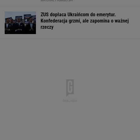
Fala zarzutów wobec
Rynek pracy: Stopa
"Pionowe miast
Orlenu. Fąfara nie
bezrobocia w górę.
będzie mieć 14
wytrzymał i
Gdzie najtrudniej o
metrów. Jego w
odpowiedział
etat?
robi wrażenie
WALUTY I GIEŁDA
EUR
USD
CHF
GBP
WIG
4,2983
3,7281
4,6015
5,0117
152 153,14
-0,09%
-0,16%
0,13%
-0,23%
0%