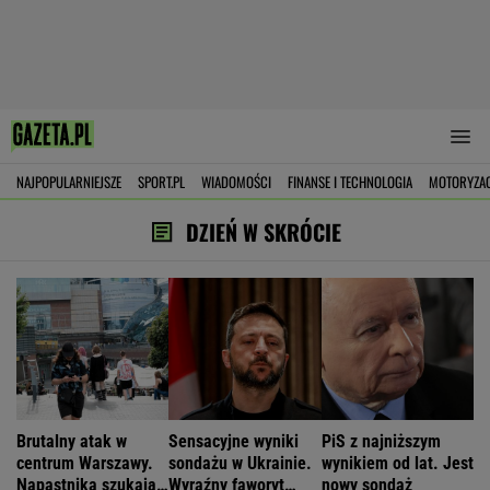
NAJPOPULARNIEJSZE
SPORT.PL
WIADOMOŚCI
FINANSE I TECHNOLOGIA
MOTORYZA
DZIEŃ W SKRÓCIE
Brutalny atak w
Sensacyjne wyniki
PiS z najniższym
centrum Warszawy.
sondażu w Ukrainie.
wynikiem od lat. Jest
Napastnika szukają
Wyraźny faworyt
nowy sondaż