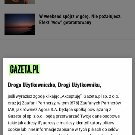
W weekend spójrz w górę. Nie pożałujesz.
Efekt "wow" gwarantowany
Droga Użytkowniczko, Drogi Użytkowniku,
jeśli wyrazisz zgodę klikając „Akceptuję”, Gazeta.pl sp. z o.o.
oraz jej Zaufani Partnerzy, w tym [
676
] Zaufanych Partnerów
IAB, jak również Agora S.A. będąca spółką powiązaną z
Gazeta.pl sp. z o.o., będą przetwarzać Twoje dane osobowe
takie jak adresy IP, adresy e-mail czy identyfikatory plików
cookie lub inne informacje zapisane w tych plikach do celów