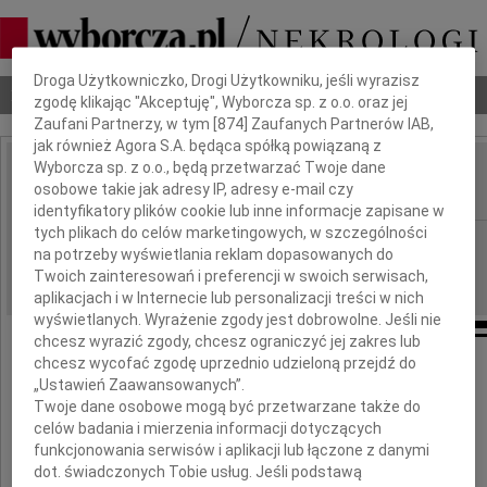
Dbamy o Twoją prywatność
Droga Użytkowniczko, Drogi Użytkowniku, jeśli wyrazisz
Nekrologi
Odeszli
Poradnik pogrzebowy
zgodę klikając "Akceptuję", Wyborcza sp. z o.o. oraz jej
Zaufani Partnerzy, w tym [
874
] Zaufanych Partnerów IAB,
jak również Agora S.A. będąca spółką powiązaną z
Wyborcza sp. z o.o., będą przetwarzać Twoje dane
Maciej Świerczyński
osobowe takie jak adresy IP, adresy e-mail czy
IMIĘ I NAZWISKO:
identyfikatory plików cookie lub inne informacje zapisane w
tych plikach do celów marketingowych, w szczególności
Warszawa
REGION:
na potrzeby wyświetlania reklam dopasowanych do
23.11.2012
DATA EMISJI:
Twoich zainteresowań i preferencji w swoich serwisach,
aplikacjach i w Internecie lub personalizacji treści w nich
wyświetlanych. Wyrażenie zgody jest dobrowolne. Jeśli nie
chcesz wyrazić zgody, chcesz ograniczyć jej zakres lub
chcesz wycofać zgodę uprzednio udzieloną przejdź do
„Ustawień Zaawansowanych”.
20 lat temu zmarł
Twoje dane osobowe mogą być przetwarzane także do
celów badania i mierzenia informacji dotyczących
Maciej Świerczyński
funkcjonowania serwisów i aplikacji lub łączone z danymi
dot. świadczonych Tobie usług. Jeśli podstawą
dziennikarz