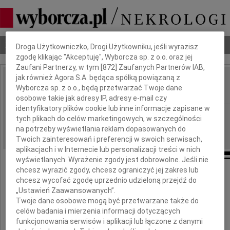
Dbamy o Twoją prywatność
Nekrologi
Odeszli
Poradnik pogrzebowy
Droga Użytkowniczko, Drogi Użytkowniku, jeśli wyrazisz
zgodę klikając "Akceptuję", Wyborcza sp. z o.o. oraz jej
Zaufani Partnerzy, w tym [
872
] Zaufanych Partnerów IAB,
jak również Agora S.A. będąca spółką powiązaną z
Wiktor Winkszno
Wyborcza sp. z o.o., będą przetwarzać Twoje dane
IMIĘ I NAZWISKO:
osobowe takie jak adresy IP, adresy e-mail czy
identyfikatory plików cookie lub inne informacje zapisane w
Kraków
REGION:
tych plikach do celów marketingowych, w szczególności
21.11.2012
na potrzeby wyświetlania reklam dopasowanych do
DATA EMISJI:
Twoich zainteresowań i preferencji w swoich serwisach,
aplikacjach i w Internecie lub personalizacji treści w nich
wyświetlanych. Wyrażenie zgody jest dobrowolne. Jeśli nie
chcesz wyrazić zgody, chcesz ograniczyć jej zakres lub
chcesz wycofać zgodę uprzednio udzieloną przejdź do
„Ustawień Zaawansowanych”.
Twoje dane osobowe mogą być przetwarzane także do
celów badania i mierzenia informacji dotyczących
funkcjonowania serwisów i aplikacji lub łączone z danymi