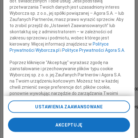
dot. świadczonych Tobie usług. Jeśli podstawą
przetwarzania Twoich danych jest uzasadniony interes
Wyborcza sp. z o.o., jej spółki powiązanej – Agora S.A. – lub
Wiktor Winkszno
Zaufanych Partnerów, masz prawo wyrazić sprzeciw. Aby
to zrobić przejdź do „Ustawień Zaawansowanych” lub
skontaktuj się z administratorem – w zależności od
zakresu sprzeciwu i podmiotu, wobec którego jest
Po długiej i ciężkiej chorobie,
kierowany. Więcej informacji znajdziesz w
Polityce
Prywatności Wyborcza.pl
i
Polityce Prywatności Agora S.A.
opatrzony świętymi sakramentami,
zmarł w Paryżu dnia 9 listopada 2012 roku.
Poprzez kliknięcie "Akceptuję" wyrażasz zgodę na
zainstalowanie i przechowywanie plików typu cookie
Wyborczej sp. z o. o. jej Zaufanych Partnerów i Agora S.A.
Msza święta żałobna odprawiona zostanie
na Twoim urządzeniu końcowym. Możesz też w każdej
chwili zmienić swoje preferencje dot. plików cookie,
w piątek 23 listopada 2012 roku o godzinie 13.0
ponownie wywołując narzędzie do zarządzania Twoimi
w kaplicy na Cmentarzu Rakowickim,
preferencjami dot. przetwarzania danych poprzez
odnośnik „Ustawienia prywatności” w stopce serwisu i
USTAWIENIA ZAAWANSOWANE
po czym nastąpi odprowadzenie Prochów Zmarłe
przechodząc do sekcji „Ustawienia zaawansowane”.
na miejsce spoczynku.
Zmiana ustawień plików cookie możliwa jest także za
pomocą ustawień przeglądarki.
AKCEPTUJĘ
O czym zawiadamiają pogrążeni w żalu
My, nasi Zaufani Partnerzy i Agora S.A. możemy