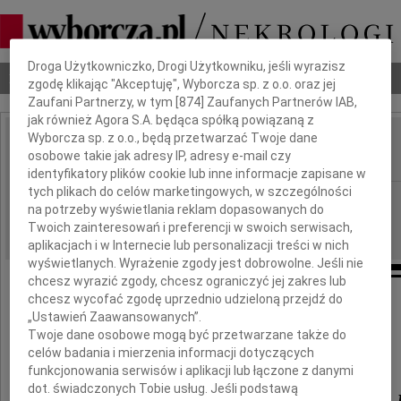
Dbamy o Twoją prywatność
Droga Użytkowniczko, Drogi Użytkowniku, jeśli wyrazisz
Nekrologi
Odeszli
Poradnik pogrzebowy
zgodę klikając "Akceptuję", Wyborcza sp. z o.o. oraz jej
Zaufani Partnerzy, w tym [
874
] Zaufanych Partnerów IAB,
jak również Agora S.A. będąca spółką powiązaną z
Wyborcza sp. z o.o., będą przetwarzać Twoje dane
Zdzisława Pierścionek
osobowe takie jak adresy IP, adresy e-mail czy
IMIĘ I NAZWISKO:
identyfikatory plików cookie lub inne informacje zapisane w
tych plikach do celów marketingowych, w szczególności
Warszawa
REGION:
na potrzeby wyświetlania reklam dopasowanych do
24.11.2012
DATA EMISJI:
Twoich zainteresowań i preferencji w swoich serwisach,
aplikacjach i w Internecie lub personalizacji treści w nich
wyświetlanych. Wyrażenie zgody jest dobrowolne. Jeśli nie
chcesz wyrazić zgody, chcesz ograniczyć jej zakres lub
chcesz wycofać zgodę uprzednio udzieloną przejdź do
Zdzichu, żegnaj na zawsze,
„Ustawień Zaawansowanych”.
przecież to niedługo...Ela
Twoje dane osobowe mogą być przetwarzane także do
celów badania i mierzenia informacji dotyczących
funkcjonowania serwisów i aplikacji lub łączone z danymi
W rocznicę śmierci Profesora SGH
dot. świadczonych Tobie usług. Jeśli podstawą