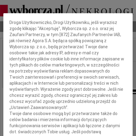
Dbamy o Twoją prywatność
Droga Użytkowniczko, Drogi Użytkowniku, jeśli wyrazisz
Nekrologi
Odeszli
Poradnik pogrzebowy
zgodę klikając "Akceptuję", Wyborcza sp. z o.o. oraz jej
Zaufani Partnerzy, w tym [
872
] Zaufanych Partnerów IAB,
jak również Agora S.A. będąca spółką powiązaną z
Wyborcza sp. z o.o., będą przetwarzać Twoje dane
Henryka Kośmidek
osobowe takie jak adresy IP, adresy e-mail czy
IMIĘ I NAZWISKO:
identyfikatory plików cookie lub inne informacje zapisane w
tych plikach do celów marketingowych, w szczególności
Szczecin
REGION:
na potrzeby wyświetlania reklam dopasowanych do
16.11.2012
DATA EMISJI:
Twoich zainteresowań i preferencji w swoich serwisach,
aplikacjach i w Internecie lub personalizacji treści w nich
wyświetlanych. Wyrażenie zgody jest dobrowolne. Jeśli nie
chcesz wyrazić zgody, chcesz ograniczyć jej zakres lub
chcesz wycofać zgodę uprzednio udzieloną przejdź do
Z żalem zawiadamiam,
„Ustawień Zaawansowanych”.
że w dniu 6 listopada 2012 roku zmarła
Twoje dane osobowe mogą być przetwarzane także do
przeżywszy 82 lata
celów badania i mierzenia informacji dotyczących
funkcjonowania serwisów i aplikacji lub łączone z danymi
Henryka Kośmidek
dot. świadczonych Tobie usług. Jeśli podstawą