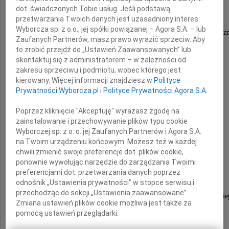
Krystynie Kłosińskiej
dot. świadczonych Tobie usług. Jeśli podstawą
przetwarzania Twoich danych jest uzasadniony interes
Wyborcza sp. z o.o., jej spółki powiązanej – Agora S.A. – lub
Nauczycielowi akademickiemu Wydziału Filologicz
Zaufanych Partnerów, masz prawo wyrazić sprzeciw. Aby
Uniwersytetu Śląskiego w Katowicach
to zrobić przejdź do „Ustawień Zaawansowanych” lub
skontaktuj się z administratorem – w zależności od
zakresu sprzeciwu i podmiotu, wobec którego jest
oraz
kierowany. Więcej informacji znajdziesz w
Polityce
Prywatności Wyborcza.pl
i
Polityce Prywatności Agora S.A.
Panu
Poprzez kliknięcie "Akceptuję" wyrażasz zgodę na
zainstalowanie i przechowywanie plików typu cookie
prof. zw. dr. hab.
Wyborczej sp. z o. o. jej Zaufanych Partnerów i Agora S.A.
na Twoim urządzeniu końcowym. Możesz też w każdej
Krzysztofowi Kłosińskiemu
chwili zmienić swoje preferencje dot. plików cookie,
ponownie wywołując narzędzie do zarządzania Twoimi
preferencjami dot. przetwarzania danych poprzez
Dyrektorowi Instytutu
odnośnik „Ustawienia prywatności” w stopce serwisu i
przechodząc do sekcji „Ustawienia zaawansowane”.
Nauk o Literaturze Polskiej im. Ireneusza Opacki
Zmiana ustawień plików cookie możliwa jest także za
tegoż Wydziału
pomocą ustawień przeglądarki.