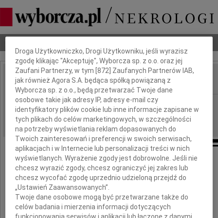
Dbamy o Twoją prywatność
Nekrologi
Odeszli
Poradnik pogrzebowy
Droga Użytkowniczko, Drogi Użytkowniku, jeśli wyrazisz
zgodę klikając "Akceptuję", Wyborcza sp. z o.o. oraz jej
Zaufani Partnerzy, w tym [
872
] Zaufanych Partnerów IAB,
jak również Agora S.A. będąca spółką powiązaną z
IMIĘ I NAZWISKO:
Wyborcza sp. z o.o., będą przetwarzać Twoje dane
osobowe takie jak adresy IP, adresy e-mail czy
Katowice
REGION:
identyfikatory plików cookie lub inne informacje zapisane w
12.01.2010
DATA EMISJI:
tych plikach do celów marketingowych, w szczególności
na potrzeby wyświetlania reklam dopasowanych do
Twoich zainteresowań i preferencji w swoich serwisach,
aplikacjach i w Internecie lub personalizacji treści w nich
wyświetlanych. Wyrażenie zgody jest dobrowolne. Jeśli nie
chcesz wyrazić zgody, chcesz ograniczyć jej zakres lub
Pani
chcesz wycofać zgodę uprzednio udzieloną przejdź do
„Ustawień Zaawansowanych”.
Twoje dane osobowe mogą być przetwarzane także do
prof. dr hab.
celów badania i mierzenia informacji dotyczących
funkcjonowania serwisów i aplikacji lub łączone z danymi