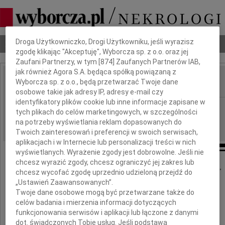
Dbamy o Twoją prywatność
Droga Użytkowniczko, Drogi Użytkowniku, jeśli wyrazisz
Nekrologi
Odeszli
Poradnik pogrzebowy
zgodę klikając "Akceptuję", Wyborcza sp. z o.o. oraz jej
Zaufani Partnerzy, w tym [
874
] Zaufanych Partnerów IAB,
jak również Agora S.A. będąca spółką powiązaną z
Wyborcza sp. z o.o., będą przetwarzać Twoje dane
IMIĘ I NAZWISKO:
osobowe takie jak adresy IP, adresy e-mail czy
identyfikatory plików cookie lub inne informacje zapisane w
Poznań
REGION:
tych plikach do celów marketingowych, w szczególności
15.11.2012
DATA EMISJI:
na potrzeby wyświetlania reklam dopasowanych do
Twoich zainteresowań i preferencji w swoich serwisach,
aplikacjach i w Internecie lub personalizacji treści w nich
wyświetlanych. Wyrażenie zgody jest dobrowolne. Jeśli nie
chcesz wyrazić zgody, chcesz ograniczyć jej zakres lub
"Można odejść na zawsze, by stale być blisko"
chcesz wycofać zgodę uprzednio udzieloną przejdź do
„Ustawień Zaawansowanych”.
ks. Jan Twardowski
Twoje dane osobowe mogą być przetwarzane także do
celów badania i mierzenia informacji dotyczących
funkcjonowania serwisów i aplikacji lub łączone z danymi
Panu
dot. świadczonych Tobie usług. Jeśli podstawą