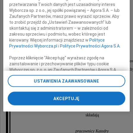
przetwarzania Twoich danych jest uzasadniony interes
prof. dr. hab.
Wyborcza sp. z o.o., jej spółki powiązanej – Agora S.A. – lub
Zaufanych Partnerów, masz prawo wyrazić sprzeciw. Aby
Waldemarowi Czternastemu
to zrobić przejdź do „Ustawień Zaawansowanych” lub
skontaktuj się z administratorem – w zależności od
zakresu sprzeciwu i podmiotu, wobec którego jest
Dziekanowi Wydziału Ekonomii
kierowany. Więcej informacji znajdziesz w
Polityce
Uniwersytetu Ekonomicznego w Poznaniu,
Prywatności Wyborcza.pl
i
Polityce Prywatności Agora S.A.
Naszemu Drogiemu Koledze
Poprzez kliknięcie "Akceptuję" wyrażasz zgodę na
z Katedry Makroekonomii i Gospodarki Żywnościo
zainstalowanie i przechowywanie plików typu cookie
wyrazy głębokiego współczucia oraz słowa otuch
Wyborczej sp. z o. o. jej Zaufanych Partnerów i Agora S.A.
na Twoim urządzeniu końcowym. Możesz też w każdej
z powodu śmierci
USTAWIENIA ZAAWANSOWANE
chwili zmienić swoje preferencje dot. plików cookie,
ponownie wywołując narzędzie do zarządzania Twoimi
preferencjami dot. przetwarzania danych poprzez
Mamy
AKCEPTUJĘ
odnośnik „Ustawienia prywatności” w stopce serwisu i
przechodząc do sekcji „Ustawienia zaawansowane”.
Zmiana ustawień plików cookie możliwa jest także za
składają
pomocą ustawień przeglądarki.
My, nasi Zaufani Partnerzy i Agora S.A. możemy
pracownicy Katedry