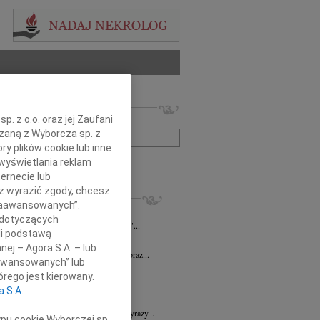
 nekrologów i wspomnień
. z o.o. oraz jej Zaufani
zwisko lub numer ogłoszenia:
ązaną z Wyborcza sp. z
ry plików cookie lub inne
wyświetlania reklam
+ szukanie zaawansowane
ernecie lub
sz wyrazić zgody, chcesz
KROLOGI
 Zaawansowanych”.
n Piotr Czarnota
17.07.2026
Rzeszów
 dotyczących
umiera ten, kto trwa w pamięci żywych"...
li podstawą
7.2026
Rzeszów
nej – Agora S.A. – lub
Dyrektorowi Jerzemu Guniewskiemu oraz...
aawansowanych” lub
 Drozd
17.06.2026
Rzeszów
rego jest kierowany.
omnym smutkiem i niedowierzaniem...
a S.A.
6.2026
Rzeszów
Dr n. med. Mai Ptasiewicz składamy wyrazy...
ypu cookie Wyborczej sp.