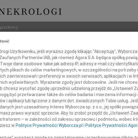
ogrzebowy
tność
Szukaj
ogi Użytkowniku, jeśli wyrazisz zgodę klikając "Akceptuję", Wyborcza sp
Imię i na
 Zaufanych Partnerów IAB, jak również Agora S.A. będąca spółką powi
Twoje dane osobowe takie jak adresy IP, adresy e-mail czy identyfikato
 tych plikach do celów marketingowych, w szczególności na potrzeby 
 zainteresowań i preferencji w swoich serwisach, aplikacjach i w Int
w nich wyświetlanych. Wyrażenie zgody jest dobrowolne. Jeśli nie chce
INNE NE
 lub chcesz wycofać zgodę uprzednio udzieloną przejdź do „Ustawień
Marci
gą być przetwarzane także do celów badania i mierzenia informacji
"Nie 
w i aplikacji lub łączone z danymi dot. świadczonych Tobie usług. Jeś
03.0
Panu
nych jest uzasadniony interes Wyborcza sp. z o.o., jej spółki powiąza
Panu 
masz prawo wyrazić sprzeciw. Aby to zrobić przejdź do „Ustawień Z
Karol
istratorem – w zależności od zakresu sprzeciwu i podmiotu, wobec któ
inowi Deręgowskiemu
Z ogr
dziesz w
Polityce Prywatności Wyborcza.pl
i
Polityce Prywatności Agor
12.0
Pani 
ceptuję" wyrażasz zgodę na zainstalowanie i przechowywanie plików t