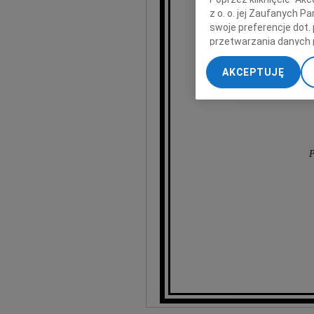
wy
z o. o. jej Zaufanych 
swoje preferencje dot.
przetwarzania danych 
„Ustawienia zaawansow
AKCEPTUJĘ
My, nasi Zaufani Part
dokładnych danych geol
Przechowywanie informa
treści, badnie odbiorcó
P