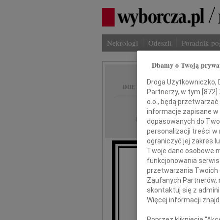
Nekrologi
Odeszli
Poradnik p
Dbamy o Twoją prywa
Droga Użytkowniczko, Dr
IMIĘ I NAZWISKO:
Partnerzy, w tym [
872
]
o.o., będą przetwarzać 
Rzeszów
REGION:
informacje zapisane w
14.11.2012
DATA EMISJI:
dopasowanych do Twoich
personalizacji treści 
ograniczyć jej zakres
Twoje dane osobowe mo
funkcjonowania serwisó
przetwarzania Twoich da
Zaufanych Partnerów, 
skontaktuj się z admin
Marc
Więcej informacji znaj
Poprzez kliknięcie "Ak