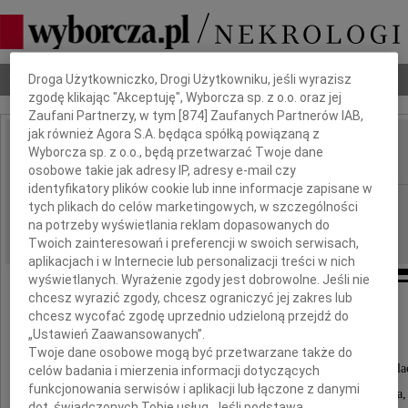
Dbamy o Twoją prywatność
Nekrologi
Odeszli
Poradnik pogrzebowy
Droga Użytkowniczko, Drogi Użytkowniku, jeśli wyrazisz
zgodę klikając "Akceptuję", Wyborcza sp. z o.o. oraz jej
Zaufani Partnerzy, w tym [
874
] Zaufanych Partnerów IAB,
jak również Agora S.A. będąca spółką powiązaną z
Maria Michalczyk
Wyborcza sp. z o.o., będą przetwarzać Twoje dane
IMIĘ I NAZWISKO:
osobowe takie jak adresy IP, adresy e-mail czy
identyfikatory plików cookie lub inne informacje zapisane w
Kraków
REGION:
tych plikach do celów marketingowych, w szczególności
na potrzeby wyświetlania reklam dopasowanych do
14.11.2012
DATA EMISJI:
Twoich zainteresowań i preferencji w swoich serwisach,
aplikacjach i w Internecie lub personalizacji treści w nich
wyświetlanych. Wyrażenie zgody jest dobrowolne. Jeśli nie
chcesz wyrazić zgody, chcesz ograniczyć jej zakres lub
chcesz wycofać zgodę uprzednio udzieloną przejdź do
Podziękowanie
„Ustawień Zaawansowanych”.
Twoje dane osobowe mogą być przetwarzane także do
Wszystkim, którzy w tak bolesnych dla nas chwila
celów badania i mierzenia informacji dotyczących
funkcjonowania serwisów i aplikacji lub łączone z danymi
dzielili z nami smutek i żal, okazali wiele serca,
dot. świadczonych Tobie usług. Jeśli podstawą