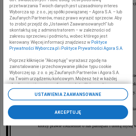
współczucia i życzliwości oraz duchowego wsparci
przetwarzania Twoich danych jest uzasadniony interes
Wyborcza sp. z o.o., jej spółki powiązanej – Agora S.A. – lub
wzięli liczny udział w pogrzebie
Zaufanych Partnerów, masz prawo wyrazić sprzeciw. Aby
to zrobić przejdź do „Ustawień Zaawansowanych” lub
Marii Michalczyk
skontaktuj się z administratorem – w zależności od
zakresu sprzeciwu i podmiotu, wobec którego jest
kierowany. Więcej informacji znajdziesz w
Polityce
Prywatności Wyborcza.pl
i
Polityce Prywatności Agora S.A.
na Cmentarzu Rakowickim w Krakowie
w dniu 13 listopada 2012 roku
Poprzez kliknięcie "Akceptuję" wyrażasz zgodę na
zainstalowanie i przechowywanie plików typu cookie
Wyborczej sp. z o. o. jej Zaufanych Partnerów i Agora S.A.
chcieliśmy bardzo, bardzo serdecznie podziękowa
na Twoim urządzeniu końcowym. Możesz też w każdej
a w szczególności rodzinie Szostów, Michalczyków i Ko
chwili zmienić swoje preferencje dot. plików cookie,
ponownie wywołując narzędzie do zarządzania Twoimi
które nas w trudnych chwilach mocno wspierały.
USTAWIENIA ZAAWANSOWANE
preferencjami dot. przetwarzania danych poprzez
odnośnik „Ustawienia prywatności” w stopce serwisu i
Podziękowania szczególnie też kierujemy do wspania
przechodząc do sekcji „Ustawienia zaawansowane”.
AKCEPTUJĘ
Zmiana ustawień plików cookie możliwa jest także za
prawdziwych Przyjaciół z Olesna i Opola,
pomocą ustawień przeglądarki.
którzy prawie codziennie o nas pamiętali i dobrą myślą w
My, nasi Zaufani Partnerzy i Agora S.A. możemy