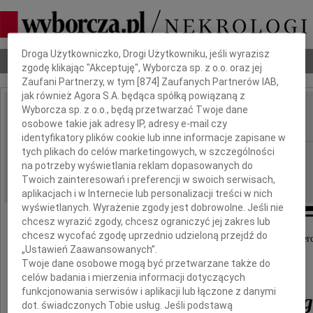
Dbamy o Twoją prywatność
Droga Użytkowniczko, Drogi Użytkowniku, jeśli wyrazisz
Nekrologi
Odeszli
Poradnik pogrzebowy
zgodę klikając "Akceptuję", Wyborcza sp. z o.o. oraz jej
Zaufani Partnerzy, w tym [
874
] Zaufanych Partnerów IAB,
jak również Agora S.A. będąca spółką powiązaną z
Wyborcza sp. z o.o., będą przetwarzać Twoje dane
Grzegorz Kuczyński
osobowe takie jak adresy IP, adresy e-mail czy
IMIĘ I NAZWISKO:
identyfikatory plików cookie lub inne informacje zapisane w
tych plikach do celów marketingowych, w szczególności
Rzeszów
REGION:
na potrzeby wyświetlania reklam dopasowanych do
13.11.2012
DATA EMISJI:
Twoich zainteresowań i preferencji w swoich serwisach,
aplikacjach i w Internecie lub personalizacji treści w nich
wyświetlanych. Wyrażenie zgody jest dobrowolne. Jeśli nie
chcesz wyrazić zgody, chcesz ograniczyć jej zakres lub
chcesz wycofać zgodę uprzednio udzieloną przejdź do
Z wielkim żalem przyjęliśmy informację o śmierc
„Ustawień Zaawansowanych”.
Twoje dane osobowe mogą być przetwarzane także do
Pana
celów badania i mierzenia informacji dotyczących
funkcjonowania serwisów i aplikacji lub łączone z danymi
Grzegorza Kuczyńskie
dot. świadczonych Tobie usług. Jeśli podstawą