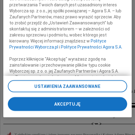
przetwarzania Twoich danych jest uzasadniony interes
Wyborcza sp. z o.o., jej spółki powiązanej – Agora S.A. – lub
Zaufanych Partnerów, masz prawo wyrazić sprzeciw. Aby
to zrobić przejdź do „Ustawień Zaawansowanych” lub
Adama Błaszczyka
skontaktuj się z administratorem – w zależności od
zakresu sprzeciwu i podmiotu, wobec którego jest
kierowany. Więcej informacji znajdziesz w
Polityce
Prywatności Wyborcza.pl
i
Polityce Prywatności Agora S.A.
Rodzinie i Najbliższym
Poprzez kliknięcie "Akceptuję" wyrażasz zgodę na
zainstalowanie i przechowywanie plików typu cookie
składamy wyrazy szczerego współczucia
Wyborczej sp. z o. o. jej Zaufanych Partnerów i Agora S.A.
na Twoim urządzeniu końcowym. Możesz też w każdej
Władze Uczelni, koleżanki i koledzy
chwili zmienić swoje preferencje dot. plików cookie,
USTAWIENIA ZAAWANSOWANE
ponownie wywołując narzędzie do zarządzania Twoimi
Wyższej Szkoły Języków Obcych im. Samuela Bogumiła 
preferencjami dot. przetwarzania danych poprzez
odnośnik „Ustawienia prywatności” w stopce serwisu i
AKCEPTUJĘ
przechodząc do sekcji „Ustawienia zaawansowane”.
Inne kondolencje
Zmiana ustawień plików cookie możliwa jest także za
pomocą ustawień przeglądarki.
My, nasi Zaufani Partnerzy i Agora S.A. możemy
Z głębokim smutkiem i żalem żegnamy naszego Pracownika i Kolegę Adama Błaszcz