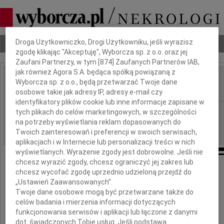
Dbamy o Twoją prywatność
Droga Użytkowniczko, Drogi Użytkowniku, jeśli wyrazisz
Nekrologi
Odeszli
Poradnik pogrzebowy
zgodę klikając "Akceptuję", Wyborcza sp. z o.o. oraz jej
Zaufani Partnerzy, w tym [
874
] Zaufanych Partnerów IAB,
jak również Agora S.A. będąca spółką powiązaną z
Adam Błaszczyk
Wyborcza sp. z o.o., będą przetwarzać Twoje dane
IMIĘ I NAZWISKO:
osobowe takie jak adresy IP, adresy e-mail czy
identyfikatory plików cookie lub inne informacje zapisane w
Poznań
REGION:
tych plikach do celów marketingowych, w szczególności
na potrzeby wyświetlania reklam dopasowanych do
13.11.2012
DATA EMISJI:
Twoich zainteresowań i preferencji w swoich serwisach,
aplikacjach i w Internecie lub personalizacji treści w nich
wyświetlanych. Wyrażenie zgody jest dobrowolne. Jeśli nie
chcesz wyrazić zgody, chcesz ograniczyć jej zakres lub
Z głębokim smutkiem i żalem żegnamy
chcesz wycofać zgodę uprzednio udzieloną przejdź do
naszego Pracownika i Kolegę
„Ustawień Zaawansowanych”.
Twoje dane osobowe mogą być przetwarzane także do
celów badania i mierzenia informacji dotyczących
funkcjonowania serwisów i aplikacji lub łączone z danymi
dot. świadczonych Tobie usług. Jeśli podstawą