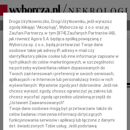
Dbamy o Twoją prywatność
Droga Użytkowniczko, Drogi Użytkowniku, jeśli wyrazisz
Nekrologi
Odeszli
Poradnik pogrzebowy
zgodę klikając "Akceptuję", Wyborcza sp. z o.o. oraz jej
Zaufani Partnerzy, w tym [
874
] Zaufanych Partnerów IAB,
jak również Agora S.A. będąca spółką powiązaną z
Wyborcza sp. z o.o., będą przetwarzać Twoje dane
osobowe takie jak adresy IP, adresy e-mail czy
IMIĘ I NAZWISKO:
identyfikatory plików cookie lub inne informacje zapisane w
Poznań
tych plikach do celów marketingowych, w szczególności
REGION:
na potrzeby wyświetlania reklam dopasowanych do
12.11.2012
DATA EMISJI:
Twoich zainteresowań i preferencji w swoich serwisach,
aplikacjach i w Internecie lub personalizacji treści w nich
wyświetlanych. Wyrażenie zgody jest dobrowolne. Jeśli nie
chcesz wyrazić zgody, chcesz ograniczyć jej zakres lub
chcesz wycofać zgodę uprzednio udzieloną przejdź do
Naszemu Drogiemu Koledze
„Ustawień Zaawansowanych”.
Twoje dane osobowe mogą być przetwarzane także do
celów badania i mierzenia informacji dotyczących
dr. Maciejowi Gordonowi
funkcjonowania serwisów i aplikacji lub łączone z danymi
dot. świadczonych Tobie usług. Jeśli podstawą