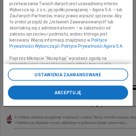
przetwarzania Twoich danych jest uzasadniony interes
Wyborcza sp. z o.o., jej spółki powiązanej – Agora S.A. – lub
naszego długoletniego Pracownika.
Zaufanych Partnerów, masz prawo wyrazić sprzeciw. Aby
to zrobić przejdź do „Ustawień Zaawansowanych” lub
skontaktuj się z administratorem – w zależności od
Rodzinie i Najbliższym
zakresu sprzeciwu i podmiotu, wobec którego jest
kierowany. Więcej informacji znajdziesz w
Polityce
Prywatności Wyborcza.pl
i
Polityce Prywatności Agora S.A.
składamy wyrazy głębokiego współczucia
Poprzez kliknięcie "Akceptuję" wyrażasz zgodę na
zainstalowanie i przechowywanie plików typu cookie
Zarząd i pracownicy
Wyborczej sp. z o. o. jej Zaufanych Partnerów i Agora S.A.
Centralnego Domu Maklerskiego Pekao SA
USTAWIENIA ZAAWANSOWANE
na Twoim urządzeniu końcowym. Możesz też w każdej
chwili zmienić swoje preferencje dot. plików cookie,
ponownie wywołując narzędzie do zarządzania Twoimi
AKCEPTUJĘ
Inne kondolencje
preferencjami dot. przetwarzania danych poprzez
odnośnik „Ustawienia prywatności” w stopce serwisu i
przechodząc do sekcji „Ustawienia zaawansowane”.
Zmiana ustawień plików cookie możliwa jest także za
Z wielkim smutkiem przyjęliśmy wiadomość o śmierci Teresy Gawdzis naszego dług
pomocą ustawień przeglądarki.
i Najbliższym składamy wyrazy głębokiego współczucia Zarząd i pracownicy...
My, nasi Zaufani Partnerzy i Agora S.A. możemy