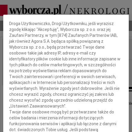
Dbamy o Twoją prywatność
Droga Użytkowniczko, Drogi Użytkowniku, jeśli wyrazisz
Nekrologi
Odeszli
Poradnik pogrzebowy
zgodę klikając "Akceptuję", Wyborcza sp. z o.o. oraz jej
Zaufani Partnerzy, w tym [
874
] Zaufanych Partnerów IAB,
jak również Agora S.A. będąca spółką powiązaną z
Wyborcza sp. z o.o., będą przetwarzać Twoje dane
Teresa Gawdzis
IMIĘ I NAZWISKO:
osobowe takie jak adresy IP, adresy e-mail czy
identyfikatory plików cookie lub inne informacje zapisane w
tych plikach do celów marketingowych, w szczególności
Rzeszów
REGION:
na potrzeby wyświetlania reklam dopasowanych do
12.11.2012
DATA EMISJI:
Twoich zainteresowań i preferencji w swoich serwisach,
aplikacjach i w Internecie lub personalizacji treści w nich
wyświetlanych. Wyrażenie zgody jest dobrowolne. Jeśli nie
chcesz wyrazić zgody, chcesz ograniczyć jej zakres lub
chcesz wycofać zgodę uprzednio udzieloną przejdź do
Z wielkim smutkiem przyjęliśmy wiadomość o śmie
„Ustawień Zaawansowanych”.
Twoje dane osobowe mogą być przetwarzane także do
celów badania i mierzenia informacji dotyczących
Teresy Gawdzis
funkcjonowania serwisów i aplikacji lub łączone z danymi
dot. świadczonych Tobie usług. Jeśli podstawą