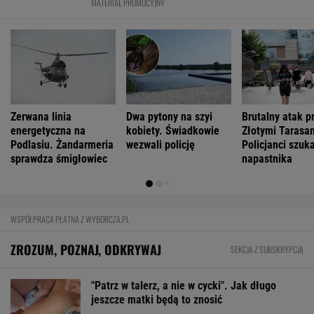
MATERIAŁ PROMOCYJNY
Zerwana linia
Dwa pytony na szyi
Brutalny atak p
energetyczna na
kobiety. Świadkowie
Złotymi Tarasa
Podlasiu. Żandarmeria
wezwali policję
Policjanci szuk
sprawdza śmigłowiec
napastnika
WSPÓŁPRACA PŁATNA Z WYBORCZA.PL
ZROZUM, POZNAJ, ODKRYWAJ
SEKCJA Z SUBSKRYPCJĄ
"Patrz w talerz, a nie w cycki". Jak długo
jeszcze matki będą to znosić