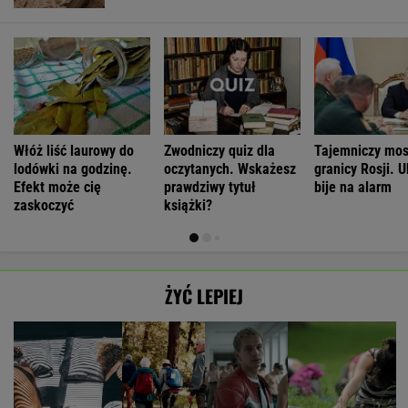
Włóż liść laurowy do
Zwodniczy quiz dla
Tajemniczy mos
lodówki na godzinę.
oczytanych. Wskażesz
granicy Rosji. 
Efekt może cię
prawdziwy tytuł
bije na alarm
zaskoczyć
książki?
ŻYĆ LEPIEJ