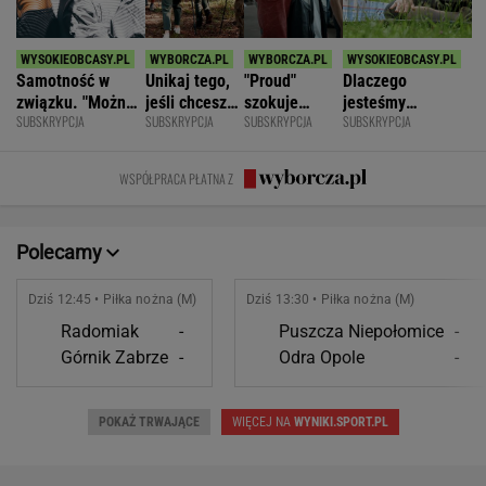
Samotność w
Unikaj tego,
"Proud"
Dlaczego
związku. "Można
jeśli chcesz
szokuje
jesteśmy
SUBSKRYPCJA
SUBSKRYPCJA
SUBSKRYPCJA
SUBSKRYPCJA
być kochaną i
znacznie
odważnymi
permanentnie
jednocześnie czuć
opóźnić
scenami.
zmęczeni? "Te
się samotną"
starczą
Rozmawiamy
same grzechy
WSPÓŁPRACA PŁATNA Z
demencję
z twórcami
główne"
scen
intymnych
Polecamy
Dziś 12:45 • Piłka nożna (M)
Dziś 13:30 • Piłka nożna (M)
Radomiak
-
Puszcza Niepołomice
-
Górnik Zabrze
-
Odra Opole
-
POKAŻ TRWAJĄCE
WIĘCEJ NA
WYNIKI.SPORT.PL