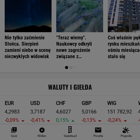
Nie tylko zaćmienie
"Teraz wiemy".
Coś właśnie pę
Słońca. Sierpień
Naukowcy odkryli
rynku mieszkań
zamieni niebo w scenę
nowe zagrożenie
ośmiu miesiąca
niezwykłych widowisk
związane z
stało się
mikroplastikiem
WALUTY I GIEŁDA
EUR
USD
CHF
GBP
WIG
4,2983
3,7187
4,6027
5,0166
151 782,92
-0,09%
-0,41%
0,15%
-0,13%
-0,24%
SPRAWDŹ NOTOWANIA
Quiz
Wideo
Gazeta.pl
Poczta
Pogoda