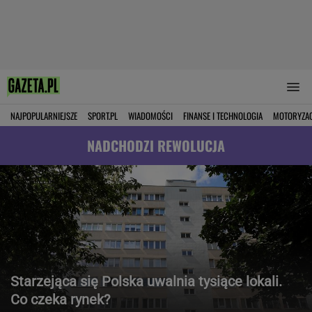
NAJPOPULARNIEJSZE
SPORT.PL
WIADOMOŚCI
FINANSE I TECHNOLOGIA
MOTORYZA
NADCHODZI REWOLUCJA
Starzejąca się Polska uwalnia tysiące lokali.
Co czeka rynek?