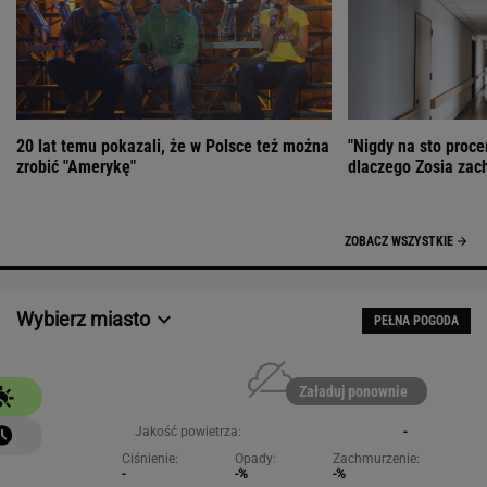
20 lat temu pokazali, że w Polsce też można
"Nigdy na sto proce
zrobić "Amerykę"
dlaczego Zosia zac
ZOBACZ WSZYSTKIE
Wybierz miasto
PEŁNA POGODA
Załaduj ponownie
Jakość powietrza:
-
Ciśnienie:
Opady:
Zachmurzenie:
-
-%
-%