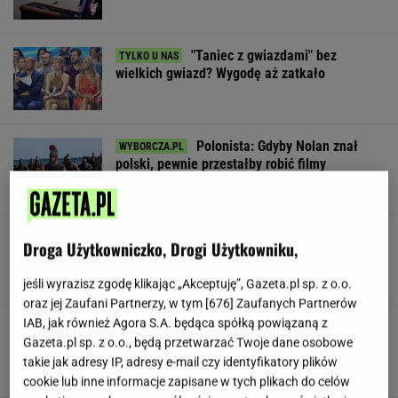
"Taniec z gwiazdami" bez
wielkich gwiazd? Wygodę aż zatkało
Polonista: Gdyby Nolan znał
polski, pewnie przestałby robić filmy
SUBSKRYPCJA
Dostałeś taki list z banku? Lepiej go nie
Droga Użytkowniczko, Drogi Użytkowniku,
ignorować
jeśli wyrazisz zgodę klikając „Akceptuję”, Gazeta.pl sp. z o.o.
oraz jej Zaufani Partnerzy, w tym [
676
] Zaufanych Partnerów
IAB, jak również Agora S.A. będąca spółką powiązaną z
Trudno uwierzyć w to, co zrobił Hurkacz w
Gazeta.pl sp. z o.o., będą przetwarzać Twoje dane osobowe
Montrealu. Miał już piłki meczowe
takie jak adresy IP, adresy e-mail czy identyfikatory plików
cookie lub inne informacje zapisane w tych plikach do celów