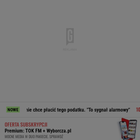
ce płacić tego podatku. "To sygnał alarmowy"
Moby porusz
NOWE
OFERTA SUBSKRYPCJI
Premium: TOK FM + Wyborcza.pl
MOCNE MEDIA W DUO PAKIECIE. SPRAWDŹ