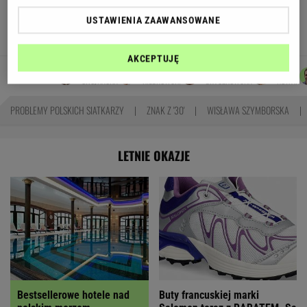
się podziały miliardy oszczędności?
USTAWIENIA ZAAWANSOWANE
MARIA KORCZ
AKCEPTUJĘ
JOANNA
MICHAŁ
JUSTYNA
MARTA
Autorzy:
CHOJNACKA
KIEDROWSKI
BRYCZKOWSKA
NOWAK
PROBLEMY POLSKICH SIATKARZY
ZNAK Z '30'
WISŁAWA SZYMBORSKA
LETNIE OKAZJE
Bestsellerowe hotele nad
Buty francuskiej marki