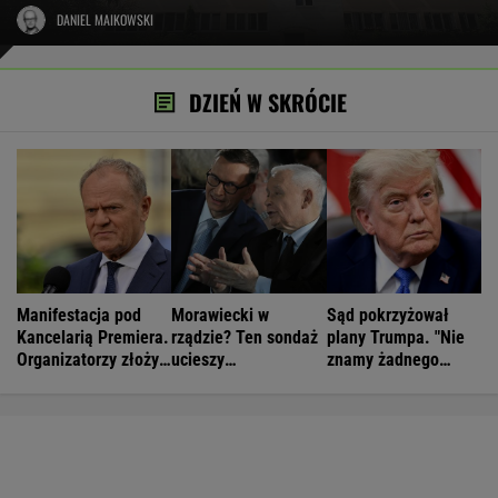
DANIEL MAIKOWSKI
DZIEŃ W SKRÓCIE
Manifestacja pod
Morawiecki w
Sąd pokrzyżował
Kancelarią Premiera.
rządzie? Ten sondaż
plany Trumpa. "Nie
Organizatorzy złożyli
ucieszy
znamy żadnego
petycję
Kaczyńskiego
przypadku w historii"