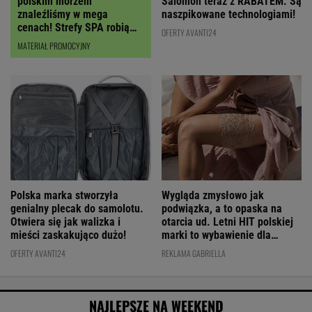
polskim morzem
Salomon teraz z RABATEM. Są
znaleźliśmy w mega
naszpikowane technologiami!
cenach! Strefy SPA robią
OFERTY AVANTI24
wrażenie
MATERIAŁ PROMOCYJNY
Polska marka stworzyła
Wygląda zmysłowo jak
genialny plecak do samolotu.
podwiązka, a to opaska na
Otwiera się jak walizka i
otarcia ud. Letni HIT polskiej
mieści zaskakująco dużo!
marki to wybawienie dla
kobiet!
OFERTY AVANTI24
REKLAMA GABRIELLA
NAJLEPSZE NA WEEKEND