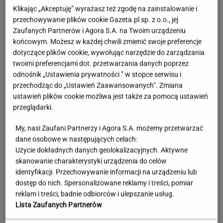
Klikając „Akceptuję” wyrażasz też zgodę na zainstalowanie i
Tak Nawrocki wymyka się spod
przechowywanie plików cookie Gazeta.pl sp. z o.o., jej
kontroli PiS. "Znalazł się w pułapce"
Zaufanych Partnerów i Agora S.A. na Twoim urządzeniu
końcowym. Możesz w każdej chwili zmienić swoje preferencje
SUBSKRYPCJA
dotyczące plików cookie, wywołując narzędzie do zarządzania
twoimi preferencjami dot. przetwarzania danych poprzez
Quiz. Gdzie leży Kapsztad, a gdzie Zurych? To
odnośnik „Ustawienia prywatności ” w stopce serwisu i
test dla wyjadaczy!
przechodząc do „Ustawień Zaawansowanych”. Zmiana
ustawień plików cookie możliwa jest także za pomocą ustawień
przeglądarki.
Jeden wakacyjny nawyk może mieć
My, nasi Zaufani Partnerzy i Agora S.A. możemy przetwarzać
nieprzyjemne konsekwencje. Też tak robisz?
dane osobowe w następujących celach:
MATERIAŁ PROMOCYJNY
Użycie dokładnych danych geolokalizacyjnych. Aktywne
skanowanie charakterystyki urządzenia do celów
Partnerka Litewki po jego
identyfikacji. Przechowywanie informacji na urządzeniu lub
śmierci: Niektórzy zlecieli się jak sępy
dostęp do nich. Spersonalizowane reklamy i treści, pomiar
reklam i treści, badnie odbiorców i ulepszanie usług.
SUBSKRYPCJA
Lista Zaufanych Partnerów
Wzięli pod lupę wielką reformę Muska. Gdzie