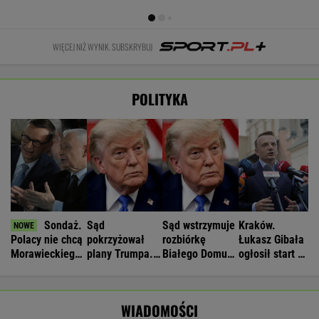
WIĘCEJ NIŻ WYNIK. SUBSKRYBUJ
POLITYKA
Sondaż.
Sąd
Sąd wstrzymuje
Kraków.
Polacy nie chcą
pokrzyżował
rozbiórkę
Łukasz Gibała
Morawieckiego
plany Trumpa.
Białego Domu.
ogłosił start w
w rządzie
"Nie znamy
Trump: "Wstyd"
wyborach na
żadnego
prezydenta
przypadku w
miasta
WIADOMOŚCI
historii"