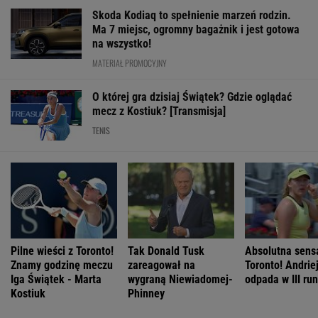
Skoda Kodiaq to spełnienie marzeń rodzin.
Ma 7 miejsc, ogromny bagażnik i jest gotowa
na wszystko!
MATERIAŁ PROMOCYJNY
O której gra dzisiaj Świątek? Gdzie oglądać
mecz z Kostiuk? [Transmisja]
TENIS
Pilne wieści z Toronto!
Tak Donald Tusk
Absolutna sens
Znamy godzinę meczu
zareagował na
Toronto! Andrie
Iga Świątek - Marta
wygraną Niewiadomej-
odpada w III run
Kostiuk
Phinney