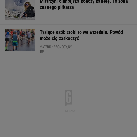
Mistrzyni olimpijska kończy karierę. To żona
znanego piłkarza
Tysiące osób zrobi to we wrześniu. Powód
może cię zaskoczyć
MATERIAŁ PROMOCYJNY,
18+