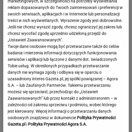
marketingowych, w szczególności na potrzeby wyświetlania
reklam dopasowanych do Twoich zainteresowań i preferencji w
swoich serwisach, aplikacjach i w Internecie lub personalizacji
treści w nich wyświetlanych. Wyrażenie zgody jest dobrowolne.
Jeśli nie chcesz wyrazić zgody, chcesz ograniczyć jej zakres lub
chcesz wycofać zgodę uprzednio udzieloną przejdź do
„Ustawień Zaawansowanych”.
Twoje dane osobowe mogą być przetwarzane także do celów
badania i mierzenia informacji dotyczących funkcjonowania
serwisów i aplikacji lub łączone z danymi dot. świadczonych
Tobie usług. W określonych przypadkach przetwarzanie
danych nie wymaga zgody i odbywa się w oparciu o
uzasadniony interes Gazeta.pl, jej spółki powiązanej – Agora
S.A. – lub Zaufanych Partnerów. Takiemu przetwarzaniu
możesz się sprzeciwić, przechodząc do „Ustawień
Zaawansowanych” lub przez kontakt z administratorem – w
zależności od zakresu sprzeciwu i podmiotu, wobec którego
jest kierowany. Więcej informacji o przetwarzaniu danych
Lewandowska w ogniu krytyki za
osobowych znajdziesz w dokumencie
Polityka Prywatności
wakacje bez dzieci. Hyży się odpaliła
Gazeta.pl
i
Polityka Prywatności Agora S.A.