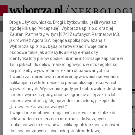
Dbamy o Twoją prywatność
Droga Użytkowniczko, Drogi Użytkowniku, jeśli wyrazisz
Nekrologi
Odeszli
Poradnik pogrzebowy
zgodę klikając "Akceptuję", Wyborcza sp. z o.o. oraz jej
Zaufani Partnerzy, w tym [
874
] Zaufanych Partnerów IAB,
jak również Agora S.A. będąca spółką powiązaną z
Wyborcza sp. z o.o., będą przetwarzać Twoje dane
Krzysztof Popielewicz
osobowe takie jak adresy IP, adresy e-mail czy
IMIĘ I NAZWISKO:
identyfikatory plików cookie lub inne informacje zapisane w
tych plikach do celów marketingowych, w szczególności
Szczecin
REGION:
na potrzeby wyświetlania reklam dopasowanych do
07.11.2012
DATA EMISJI:
Twoich zainteresowań i preferencji w swoich serwisach,
aplikacjach i w Internecie lub personalizacji treści w nich
wyświetlanych. Wyrażenie zgody jest dobrowolne. Jeśli nie
chcesz wyrazić zgody, chcesz ograniczyć jej zakres lub
chcesz wycofać zgodę uprzednio udzieloną przejdź do
„Ustawień Zaawansowanych”.
Z głębokim żalem zawiadamiamy o nagłej śmierc
Twoje dane osobowe mogą być przetwarzane także do
naszego kochanego Taty, Męża, Brata i Przyjaciel
celów badania i mierzenia informacji dotyczących
funkcjonowania serwisów i aplikacji lub łączone z danymi
Krzysztofa Popielewicz
dot. świadczonych Tobie usług. Jeśli podstawą