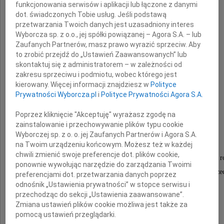
funkcjonowania serwisów i aplikacji lub łączone z danymi
Człowiek, Mąż, Ojciec i Dziadek
dot. świadczonych Tobie usług. Jeśli podstawą
przetwarzania Twoich danych jest uzasadniony interes
Wyborcza sp. z o.o., jej spółki powiązanej – Agora S.A. – lub
Zaufanych Partnerów, masz prawo wyrazić sprzeciw. Aby
to zrobić przejdź do „Ustawień Zaawansowanych” lub
skontaktuj się z administratorem – w zależności od
zakresu sprzeciwu i podmiotu, wobec którego jest
kierowany. Więcej informacji znajdziesz w
Polityce
Prywatności Wyborcza.pl
i
Polityce Prywatności Agora S.A.
Tadeusz Brzeziński
Poprzez kliknięcie "Akceptuję" wyrażasz zgodę na
zainstalowanie i przechowywanie plików typu cookie
Wyborczej sp. z o. o. jej Zaufanych Partnerów i Agora S.A.
na Twoim urządzeniu końcowym. Możesz też w każdej
chwili zmienić swoje preferencje dot. plików cookie,
Uroczystości pogrzebowe odbędą się dnia 13 stycznia 2010 ro
ponownie wywołując narzędzie do zarządzania Twoimi
o godzinie 14.00 na Cmentarzu Centralnym w Szczec
preferencjami dot. przetwarzania danych poprzez
odnośnik „Ustawienia prywatności” w stopce serwisu i
przechodząc do sekcji „Ustawienia zaawansowane”.
Zmiana ustawień plików cookie możliwa jest także za
żona i syn z rodziną
pomocą ustawień przeglądarki.