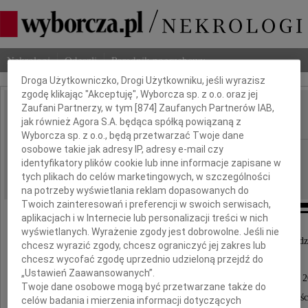
Dbamy o Twoją prywatność
Nekrologi
Odeszli
Poradnik pogrzebowy
Droga Użytkowniczko, Drogi Użytkowniku, jeśli wyrazisz
zgodę klikając "Akceptuję", Wyborcza sp. z o.o. oraz jej
Zaufani Partnerzy, w tym [
874
] Zaufanych Partnerów IAB,
Tadeusz Brzeziński
IMIĘ I NAZWISKO:
jak również Agora S.A. będąca spółką powiązaną z
Wyborcza sp. z o.o., będą przetwarzać Twoje dane
osobowe takie jak adresy IP, adresy e-mail czy
Szczecin
REGION:
identyfikatory plików cookie lub inne informacje zapisane w
09.01.2010
DATA EMISJI:
tych plikach do celów marketingowych, w szczególności
na potrzeby wyświetlania reklam dopasowanych do
Twoich zainteresowań i preferencji w swoich serwisach,
aplikacjach i w Internecie lub personalizacji treści w nich
wyświetlanych. Wyrażenie zgody jest dobrowolne. Jeśli nie
"Tak nagle odszedłeś, że ani uwierzyć, ani się pogodzi
chcesz wyrazić zgody, chcesz ograniczyć jej zakres lub
chcesz wycofać zgodę uprzednio udzieloną przejdź do
„Ustawień Zaawansowanych”.
Z głębokim żalem zawiadamiamy, że w dniu 7 stycznia 
Twoje dane osobowe mogą być przetwarzane także do
odszedł od nas wspaniały i niezwykłej skromnośc
celów badania i mierzenia informacji dotyczących