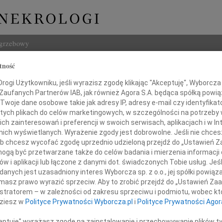
ogrzebowy
tność
Szukaj
ir Litwiński
ogi Użytkowniku, jeśli wyrazisz zgodę klikając "Akceptuję", Wyborcza sp
Imię i na
 Zaufanych Partnerów IAB, jak również Agora S.A. będąca spółką powi
Twoje dane osobowe takie jak adresy IP, adresy e-mail czy identyfikato
 tych plikach do celów marketingowych, w szczególności na potrzeby 
 zainteresowań i preferencji w swoich serwisach, aplikacjach i w Int
w nich wyświetlanych. Wyrażenie zgody jest dobrowolne. Jeśli nie chce
INNE NE
 lub chcesz wycofać zgodę uprzednio udzieloną przejdź do „Ustawień
Małgo
gą być przetwarzane także do celów badania i mierzenia informacji
Z głę
w i aplikacji lub łączone z danymi dot. świadczonych Tobie usług. Jeś
Marta
nych jest uzasadniony interes Wyborcza sp. z o.o., jej spółki powiąza
Z głę
Podziękowanie
masz prawo wyrazić sprzeciw. Aby to zrobić przejdź do „Ustawień Z
Stani
istratorem – w zależności od zakresu sprzeciwu i podmiotu, wobec któ
Z głę
dziesz w
Polityce Prywatności Wyborcza.pl
i
Polityce Prywatności Agor
 którzy uczestniczyli w pożegnaniu
Adam 
Zarzą
ceptuję" wyrażasz zgodę na zainstalowanie i przechowywanie plików t