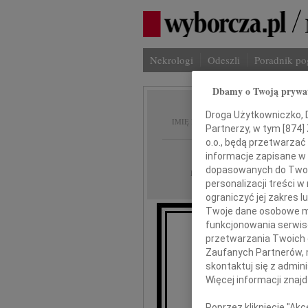
Nekrologi
Odeszli
Poradnik p
Dbamy o Twoją prywa
Sławom
Droga Użytkowniczko, Dr
IMIĘ I NAZWISKO:
Partnerzy, w tym [
874
]
o.o., będą przetwarzać 
cała Polska
REGION:
informacje zapisane w
dopasowanych do Twoich
05.09.2009
DATA EMISJI:
personalizacji treści 
ograniczyć jej zakres
Twoje dane osobowe mo
funkcjonowania serwisó
przetwarzania Twoich da
Zaufanych Partnerów, 
skontaktuj się z admin
Więcej informacji znaj
Wszystkim,
Poprzez kliknięcie "Ak