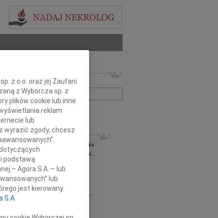
 nekrologów i wspomnień
. z o.o. oraz jej Zaufani
zwisko lub numer ogłoszenia:
ązaną z Wyborcza sp. z
ry plików cookie lub inne
wyświetlania reklam
+ szukanie zaawansowane
ernecie lub
sz wyrazić zgody, chcesz
KROLOGI
 Zaawansowanych”.
rzata Kościelska
06.08.2026
cała Polska
 dotyczących
bokim smutkiem żegnam Panią Profesor...
li podstawą
 Rytel
31.07.2026
cała Polska
nej – Agora S.A. – lub
bokim żalem w sercu żegnamy naszą...
aawansowanych” lub
sław Gomułka
27.07.2026
cała Polska
rego jest kierowany.
bokim żalem przyjęliśmy wiadomość o...
a S.A.
Pilecki
17.07.2026
cała Polska
d Podkarpackiego Stowarzyszenia...
ypu cookie Wyborczej sp.