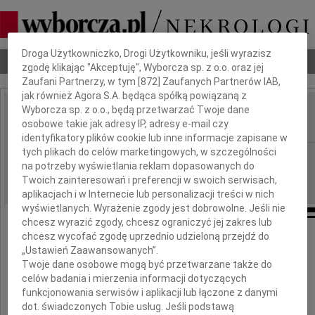
Dbamy o Twoją prywatność
Droga Użytkowniczko, Drogi Użytkowniku, jeśli wyrazisz
Nekrologi
Odeszli
Poradnik pogrzebowy
zgodę klikając "Akceptuję", Wyborcza sp. z o.o. oraz jej
Zaufani Partnerzy, w tym [
872
] Zaufanych Partnerów IAB,
jak również Agora S.A. będąca spółką powiązaną z
Wyborcza sp. z o.o., będą przetwarzać Twoje dane
Piotr Modras
osobowe takie jak adresy IP, adresy e-mail czy
IMIĘ I NAZWISKO:
identyfikatory plików cookie lub inne informacje zapisane w
tych plikach do celów marketingowych, w szczególności
Poznań
REGION:
na potrzeby wyświetlania reklam dopasowanych do
23.10.2012
DATA EMISJI:
Twoich zainteresowań i preferencji w swoich serwisach,
aplikacjach i w Internecie lub personalizacji treści w nich
wyświetlanych. Wyrażenie zgody jest dobrowolne. Jeśli nie
chcesz wyrazić zgody, chcesz ograniczyć jej zakres lub
chcesz wycofać zgodę uprzednio udzieloną przejdź do
W dniu 15 października 2012 roku
„Ustawień Zaawansowanych”.
Twoje dane osobowe mogą być przetwarzane także do
odszedł na zawsze w wieku 36 lat
celów badania i mierzenia informacji dotyczących
mój ukochany Siostrzeniec i Chrześniak
funkcjonowania serwisów i aplikacji lub łączone z danymi
dot. świadczonych Tobie usług. Jeśli podstawą