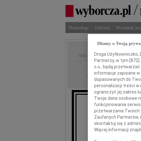
Nekrologi
Odeszli
Poradnik p
Dbamy o Twoją prywa
Droga Użytkowniczko, Dr
IMIĘ I NAZWISKO:
Partnerzy, w tym [
872
]
o.o., będą przetwarzać 
Kraków
REGION:
informacje zapisane w
08.01.2010
DATA EMISJI:
dopasowanych do Twoich
personalizacji treści 
ograniczyć jej zakres
Twoje dane osobowe mo
funkcjonowania serwisó
Z głębokim żalem za
przetwarzania Twoich da
odszedł od nas
Zaufanych Partnerów, 
skontaktuj się z admin
Więcej informacji znaj