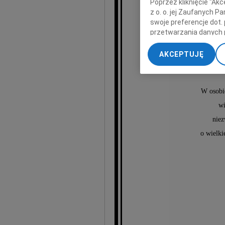
Poprzez kliknięcie "Ak
z o. o. jej Zaufanych 
swoje preferencje dot.
przetwarzania danych 
„Ustawienia zaawansow
AKCEPTUJĘ
My, nasi Zaufani Part
dokładnych danych geol
Przechowywanie informa
W osobi
treści, badnie odbiorcó
wi
niez
o wielki