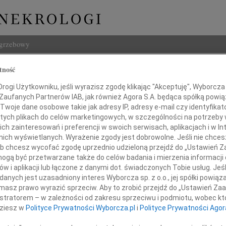
ogrzebowy
Szukaj
tność
Imię i na
ogi Użytkowniku, jeśli wyrazisz zgodę klikając "Akceptuję", Wyborcza sp
 Zaufanych Partnerów IAB, jak również Agora S.A. będąca spółką powi
Twoje dane osobowe takie jak adresy IP, adresy e-mail czy identyfikato
 tych plikach do celów marketingowych, w szczególności na potrzeby 
 zainteresowań i preferencji w swoich serwisach, aplikacjach i w Int
INNE NE
w nich wyświetlanych. Wyrażenie zgody jest dobrowolne. Jeśli nie chce
 lub chcesz wycofać zgodę uprzednio udzieloną przejdź do „Ustawień
03.0
gą być przetwarzane także do celów badania i mierzenia informacji
Dla B
w i aplikacji lub łączone z danymi dot. świadczonych Tobie usług. Jeś
Magd
wiadamiamy, że w dniu 5 stycznia 2010 roku
nych jest uzasadniony interes Wyborcza sp. z o.o., jej spółki powiąza
Magda
 w cierpieniu najukochańszy Mąż i Brat
masz prawo wyrazić sprzeciw. Aby to zrobić przejdź do „Ustawień Z
Barba
istratorem – w zależności od zakresu sprzeciwu i podmiotu, wobec któ
Z głę
dziesz w
Polityce Prywatności Wyborcza.pl
i
Polityce Prywatności Agor
Stani
23 cz