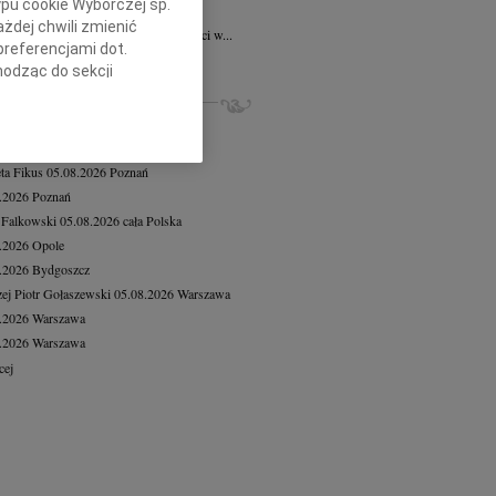
ypu cookie Wyborczej sp.
ław Lesia Leś
29.05.2026
Kraków
żdej chwili zmienić
utkiem przyjęliśmy informację o śmierci w...
preferencjami dot.
cej
hodząc do sekcji
stawień przeglądarki.
ZE NEKROLOGI, KONDOLENCJE
iusz Butruk
05.08.2026
Warszawa
h celach:
Użycie
8.2026
Warszawa
lów identyfikacji.
eta Fikus
05.08.2026
Poznań
ści, pomiar reklam i
8.2026
Poznań
 Falkowski
05.08.2026
cała Polska
8.2026
Opole
8.2026
Bydgoszcz
ej Piotr Gołaszewski
05.08.2026
Warszawa
8.2026
Warszawa
8.2026
Warszawa
cej