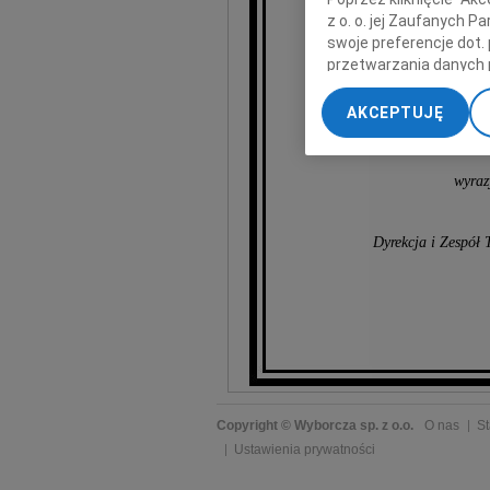
z o. o. jej Zaufanych 
swoje preferencje dot.
przetwarzania danych 
Ro
„Ustawienia zaawansow
AKCEPTUJĘ
My, nasi Zaufani Part
dokładnych danych geol
Przechowywanie informa
wyraz
treści, badnie odbiorcó
Dyrekcja i Zespół
Copyright © Wyborcza sp. z o.o.
O nas
St
Ustawienia prywatności