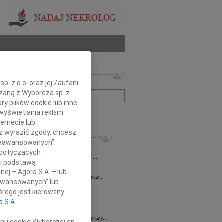
 nekrologów i wspomnień
. z o.o. oraz jej Zaufani
zwisko lub numer ogłoszenia:
ązaną z Wyborcza sp. z
ry plików cookie lub inne
wyświetlania reklam
+ szukanie zaawansowane
ernecie lub
sz wyrazić zgody, chcesz
KROLOGI
 Zaawansowanych”.
n Piotr Czarnota
17.07.2026
Rzeszów
 dotyczących
umiera ten, kto trwa w pamięci żywych"...
li podstawą
7.2026
Rzeszów
nej – Agora S.A. – lub
Dyrektorowi Jerzemu Guniewskiemu oraz...
aawansowanych” lub
 Drozd
17.06.2026
Rzeszów
rego jest kierowany.
omnym smutkiem i niedowierzaniem...
a S.A.
6.2026
Rzeszów
Dr n. med. Mai Ptasiewicz składamy wyrazy...
ypu cookie Wyborczej sp.