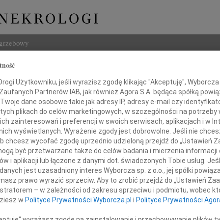
ogrzebowy
tność
Szukaj
Andrucki
ogi Użytkowniku, jeśli wyrazisz zgodę klikając "Akceptuję", Wyborcza sp
Imię i na
 Zaufanych Partnerów IAB, jak również Agora S.A. będąca spółką powi
Twoje dane osobowe takie jak adresy IP, adresy e-mail czy identyfikato
 tych plikach do celów marketingowych, w szczególności na potrzeby 
 zainteresowań i preferencji w swoich serwisach, aplikacjach i w Int
w nich wyświetlanych. Wyrażenie zgody jest dobrowolne. Jeśli nie chce
INNE NE
 lub chcesz wycofać zgodę uprzednio udzieloną przejdź do „Ustawień
Marci
gą być przetwarzane także do celów badania i mierzenia informacji
"Nie 
w i aplikacji lub łączone z danymi dot. świadczonych Tobie usług. Jeś
03.0
kim żalem przyjęliśmy wiadomość
nych jest uzasadniony interes Wyborcza sp. z o.o., jej spółki powiąza
Panu 
o śmierci naszego Kolegi
masz prawo wyrazić sprzeciw. Aby to zrobić przejdź do „Ustawień Z
Karol
istratorem – w zależności od zakresu sprzeciwu i podmiotu, wobec któ
Z ogr
ka Andruckiego
dziesz w
Polityce Prywatności Wyborcza.pl
i
Polityce Prywatności Agor
12.0
Pani 
ceptuję" wyrażasz zgodę na zainstalowanie i przechowywanie plików t