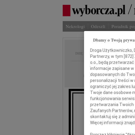
Nekrologi
Odeszli
Poradnik p
Dbamy o Twoją prywa
Jacek 
Droga Użytkowniczko, Dr
IMIĘ I NAZWISKO:
Partnerzy, w tym [
872
]
o.o., będą przetwarzać 
Rzeszów
REGION:
informacje zapisane w
dopasowanych do Twoich
22.10.2012
DATA EMISJI:
personalizacji treści 
ograniczyć jej zakres
Twoje dane osobowe mo
funkcjonowania serwisó
Z głębo
przetwarzania Twoich da
Zaufanych Partnerów, 
skontaktuj się z admin
Jac
Więcej informacji znaj
Poprzez kliknięcie "Ak