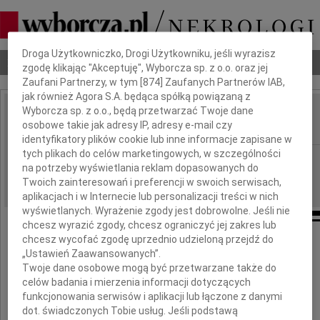
Dbamy o Twoją prywatność
Droga Użytkowniczko, Drogi Użytkowniku, jeśli wyrazisz
Nekrologi
Odeszli
Poradnik pogrzebowy
zgodę klikając "Akceptuję", Wyborcza sp. z o.o. oraz jej
Zaufani Partnerzy, w tym [
874
] Zaufanych Partnerów IAB,
jak również Agora S.A. będąca spółką powiązaną z
Wyborcza sp. z o.o., będą przetwarzać Twoje dane
Aldona Derkowska
osobowe takie jak adresy IP, adresy e-mail czy
IMIĘ I NAZWISKO:
identyfikatory plików cookie lub inne informacje zapisane w
tych plikach do celów marketingowych, w szczególności
Płock
REGION:
na potrzeby wyświetlania reklam dopasowanych do
22.10.2012
DATA EMISJI:
Twoich zainteresowań i preferencji w swoich serwisach,
aplikacjach i w Internecie lub personalizacji treści w nich
wyświetlanych. Wyrażenie zgody jest dobrowolne. Jeśli nie
chcesz wyrazić zgody, chcesz ograniczyć jej zakres lub
chcesz wycofać zgodę uprzednio udzieloną przejdź do
Z głębokim smutkiem żegnamy
„Ustawień Zaawansowanych”.
Twoje dane osobowe mogą być przetwarzane także do
naszą Koleżankę
celów badania i mierzenia informacji dotyczących
funkcjonowania serwisów i aplikacji lub łączone z danymi
dot. świadczonych Tobie usług. Jeśli podstawą