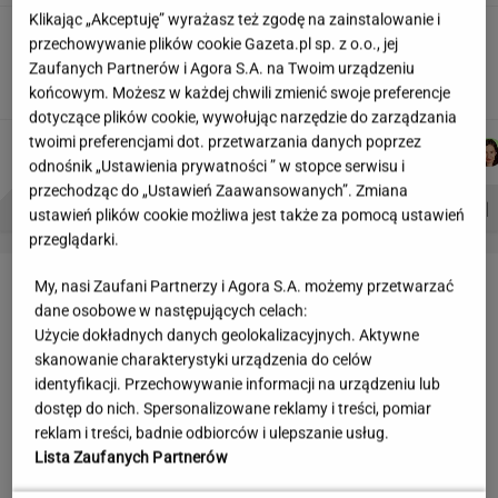
Klikając „Akceptuję” wyrażasz też zgodę na zainstalowanie i
Wakacyjne aktywności a kurzajki. O czym
przechowywanie plików cookie Gazeta.pl sp. z o.o., jej
warto pamiętać, by uniknąć problemu?
Zaufanych Partnerów i Agora S.A. na Twoim urządzeniu
MATERIAŁ PROMOCYJNY
końcowym. Możesz w każdej chwili zmienić swoje preferencje
dotyczące plików cookie, wywołując narzędzie do zarządzania
twoimi preferencjami dot. przetwarzania danych poprzez
MICHAŁ
ŁUKASZ
DOMINIK
MARTA
Autorzy:
KIEDROWSKI
JACHIMIAK
SENKOWSKI
KORYCKA
odnośnik „Ustawienia prywatności ” w stopce serwisu i
przechodząc do „Ustawień Zaawansowanych”. Zmiana
PROBLEMY POLSKICH SIATKARZY
ZNAK Z '30'
WISŁAWA SZYMBORSKA
ustawień plików cookie możliwa jest także za pomocą ustawień
przeglądarki.
LETNIE OKAZJE
My, nasi Zaufani Partnerzy i Agora S.A. możemy przetwarzać
dane osobowe w następujących celach:
Użycie dokładnych danych geolokalizacyjnych. Aktywne
skanowanie charakterystyki urządzenia do celów
identyfikacji. Przechowywanie informacji na urządzeniu lub
dostęp do nich. Spersonalizowane reklamy i treści, pomiar
reklam i treści, badnie odbiorców i ulepszanie usług.
Lista Zaufanych Partnerów