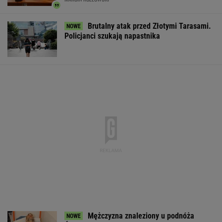
strategiczna inwestycja dla polskiego
eksportu
MATERIAŁ PROMOCYJNY
Dramatyczna akcja
Miażdżąca opinia EBC.
Trump skoment
ratunkowa na jeziorze
NBP nie może
negocjacje ws.
Seksty
finansować zbrojeń ze
Ukrainie
sprzedaży złota
WSPÓŁPRACA PŁATNA Z WYBORCZA.PL
ZROZUM, POZNAJ, ODKRYWAJ
SEKCJA Z SUBSKRYPCJĄ