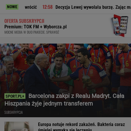
rócić
Decyzja Lewej wywolała burzę. Zając ma jasne zdanie 
NOWE
OFERTA SUBSKRYPCJI
Premium: TOK FM + Wyborcza.pl
MOCNE MEDIA W DUO PAKIECIE. SPRAWDŹ
Barcelona zakpi z Realu Madryt. Cała
Hiszpania żyje jednym transferem
SUBSKRYPCJA
Europa notuje rekord zakażeń. Bakteria coraz
śmielej wymyka się leczeniu