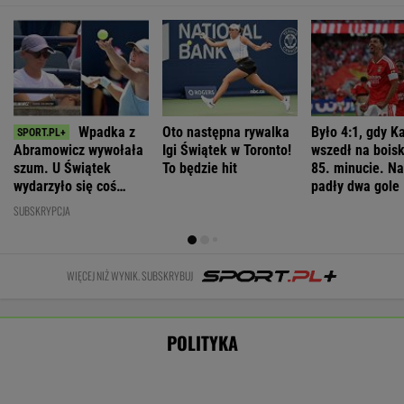
WIADOMOŚCI
w pomysł PiS
Nowa era w Pepco. Sieć uruchomiła
specjalną platformę zakupową
BIZNES
Nie będzie nowej umowy TVP z Kościołem.