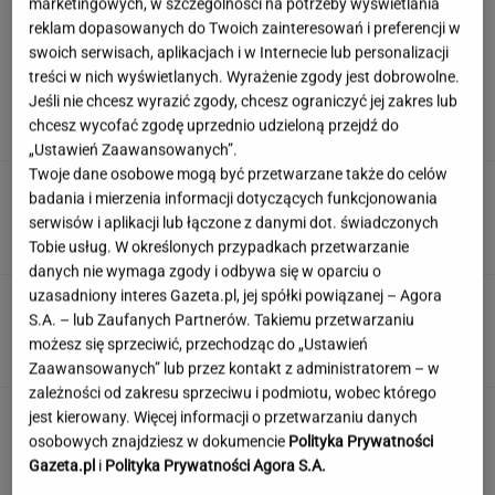
marketingowych, w szczególności na potrzeby wyświetlania
reklam dopasowanych do Twoich zainteresowań i preferencji w
swoich serwisach, aplikacjach i w Internecie lub personalizacji
Syn Stanisława Soyki o ostatnich chwilach
treści w nich wyświetlanych. Wyrażenie zgody jest dobrowolne.
ojca. "Nie było z nim nikogo"
Jeśli nie chcesz wyrazić zgody, chcesz ograniczyć jej zakres lub
chcesz wycofać zgodę uprzednio udzieloną przejdź do
„Ustawień Zaawansowanych”.
Twoje dane osobowe mogą być przetwarzane także do celów
Polka przestrzegano, by nie mówił o chorobie.
badania i mierzenia informacji dotyczących funkcjonowania
"Jestem po przeszczepie"
serwisów i aplikacji lub łączone z danymi dot. świadczonych
Tobie usług. W określonych przypadkach przetwarzanie
danych nie wymaga zgody i odbywa się w oparciu o
uzasadniony interes Gazeta.pl, jej spółki powiązanej – Agora
Ten quiz logiczny zmusi Cię do myślenia.
S.A. – lub Zaufanych Partnerów. Takiemu przetwarzaniu
Wynik 3/8 to powód do dumy
możesz się sprzeciwić, przechodząc do „Ustawień
Zaawansowanych” lub przez kontakt z administratorem – w
zależności od zakresu sprzeciwu i podmiotu, wobec którego
Jedno przekonanie może utrudniać życie
jest kierowany. Więcej informacji o przetwarzaniu danych
osobom z astygmatyzmem. Zwłaszcza latem
osobowych znajdziesz w dokumencie
Polityka Prywatności
Gazeta.pl
i
Polityka Prywatności Agora S.A.
MATERIAŁ PROMOCYJNY