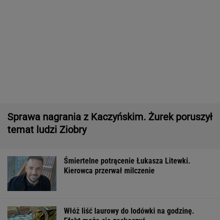
Pytamy o 15 osób, których wstyd nie znać.
Wiesz, z czego słyną?