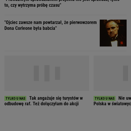
Tak angażuje się turystów w
Nie uw
odbudowę raf. Też dołączyłam do akcji
Polska w światowych
ZOBACZ WSZYSTKIE
Wybierz miasto
PEŁNA POGODA
Załaduj ponownie
Jakość powietrza:
-
Ciśnienie:
Opady:
Zachmurzenie: