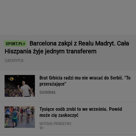
Nowa Toyota bZ4X jest dostępna w specjalnej
cenie. Pobierz cennik i sprawdź korzyść!
MATERIAŁ PROMOCYJNY
Cały świat widział, jak Switolina potraktowała
rywalkę po meczu
TENIS
Pucharowa wygrana Chicago. 64 minuty
Lewandowskiego
PIŁKA NOŻNA
Polka próbowała przepłynąć Bałtyk wpław.
Oto do czego to doprowadziło
PŁYWANIE