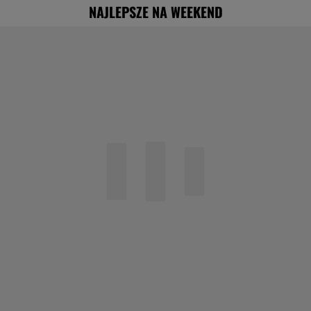
NAJLEPSZE NA WEEKEND
"Nigdy na sto procent nie dowiem się,
dlaczego Zosia zachorowała"
Specjalista ostrzega przed
pocketingiem. Skutki mogą być dotkliwe