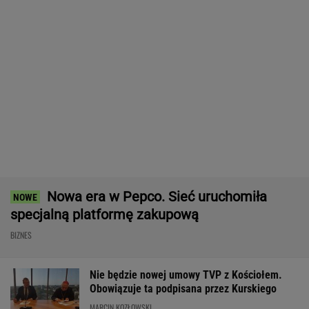
Mężczyzna znaleziony u podnóża
Śnieżki
Gigantyczne pieniądze na CPK.
Wartość zamówień przekroczy 40 mld zł
BIZNES
Pijany Polak prowadził traktor po
autostradzie. Miał 2,36 promila alkoholu
Atak na "rosyjski Amazon". Płonie centrum
logistyczne Wildberries w Jekaterynburgu
Pierwszy etap GAT zakończony. To