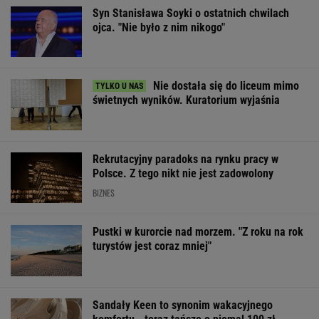
OFERTY AVANTI24
Wypadek w
My podajemy dwa
Sensacy
Wielkopolsce. Policja:
nazwiska, ty
wyniki sondażu
Kobieta zostawiła
dopasowujesz trzecie.
Ukrainie. Wyra
swojego syna
Co łączy te osoby?
faworyt wyboró
ŻYĆ LEPIEJ