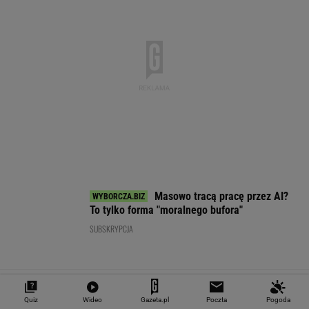
SPRAWDŹ NOTOWANIA
Notowania dostarcza VIA24ONLINE
MATERIAŁY PROMOCYJNE
PRZEWAGA DZIĘKI TECHNICE
Quiz
Wideo
Gazeta.pl
Poczta
Pogoda