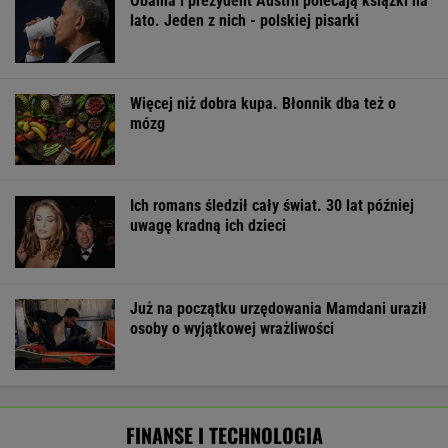
eksportu
MATERIAŁ PROMOCYJNY
ZUS dopłaca Ukraińcom do emerytur.
Konfederacja grzmi, ale zapomina o ważnej
rzeczy