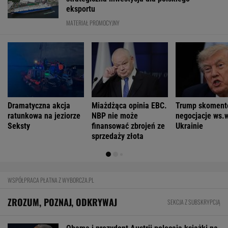
Nowe eLicytacje ruszyły pełną parą. Dużo
samochodów w dobrej cenie
BIZNES
Pierwszy etap GAT zakończony. To
strategiczna inwestycja dla polskiego