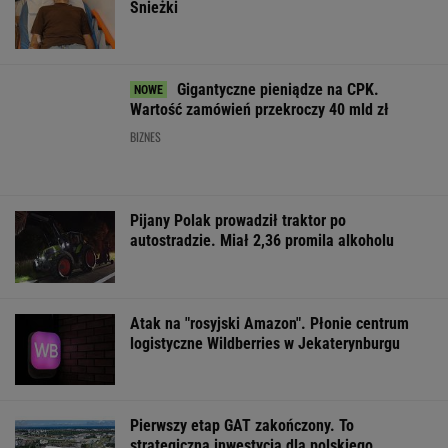
Obama i prezydent Austrii polecają książki na
lato. Jeden z nich - polskiej pisarki
Więcej niż dobra kupa. Błonnik dba też o
mózg
Ich romans śledził cały świat. 30 lat później
uwagę kradną ich dzieci
Już na początku urzędowania Mamdani uraził
osoby o wyjątkowej wrażliwości
FINANSE I TECHNOLOGIA