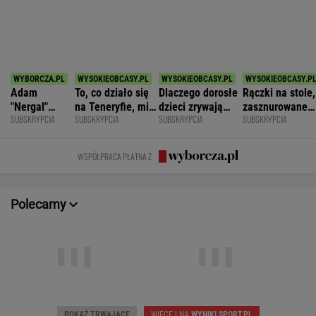
SPORT.PL
Barcelona zakpi z Realu Madryt. Cała
Hiszpania żyje jednym transferem
SUBSKRYPCJA