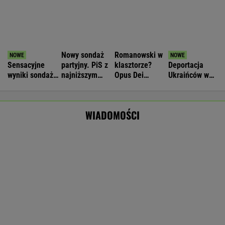
Obowiązuje ta podpisana przez Kurskiego
MARCIN KOZŁOWSKI
Brutalny atak przed Złotymi Tarasami.
Policjanci szukają napastnika