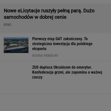
Fala zarzutów wobec
Rynek pracy: Stopa
"Pionowe miast
Orlenu. Fąfara nie
bezrobocia w górę.
będzie mieć 14
wytrzymał i
Gdzie najtrudniej o
metrów. Jego w
odpowiedział
etat?
robi wrażenie
WALUTY I GIEŁDA
EUR
USD
CHF
GBP
WIG
4,2983
3,7281
4,6015
5,0117
152 153,14
-0,09%
-0,16%
0,13%
-0,23%
0%