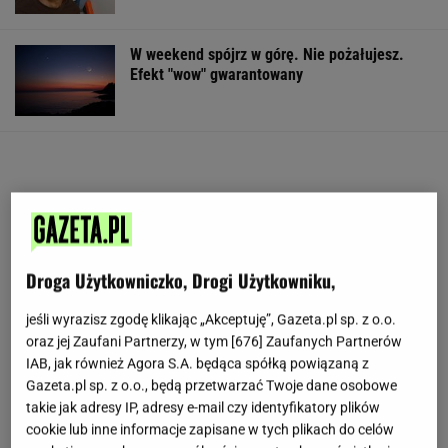
W weekend spójrz w górę. Nie pożałujesz.
Efekt "wow" gwarantowany
Droga Użytkowniczko, Drogi Użytkowniku,
jeśli wyrazisz zgodę klikając „Akceptuję”, Gazeta.pl sp. z o.o.
oraz jej Zaufani Partnerzy, w tym [
676
] Zaufanych Partnerów
IAB, jak również Agora S.A. będąca spółką powiązaną z
Gazeta.pl sp. z o.o., będą przetwarzać Twoje dane osobowe
takie jak adresy IP, adresy e-mail czy identyfikatory plików
cookie lub inne informacje zapisane w tych plikach do celów