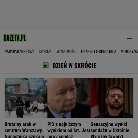
NAJPOPULARNIEJSZE
SPORT.PL
WIADOMOŚCI
FINANSE I TECHNOLOGIA
MOTORYZA
DZIEŃ W SKRÓCIE
Brutalny atak w
PiS z najniższym
Sensacyjne wyniki
centrum Warszawy.
wynikiem od lat. Jest
sondażu w Ukrainie.
Napastnika szukają
nowy sondaż
Wyraźny faworyt