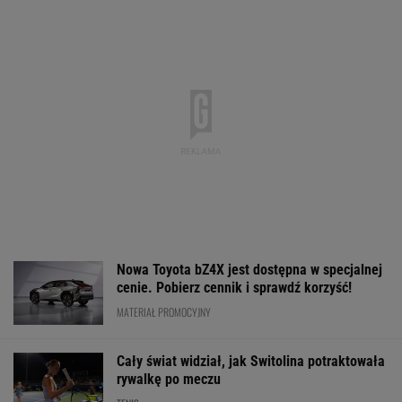
Nowy rozdział japońskiej precyzji. Lexus RZ
wraca w odświeżonej odsłonie i robi szał!
Majstersztyk
MATERIAŁ PROMOCYJNY
Media: To się dzieje! Legia dopina
wielki transfer
Wpadka z
Oto następna rywalka
Było 4:1, gdy K
Abramowicz wywołała
Igi Świątek w Toronto!
wszedł na bois
szum. U Świątek
To będzie hit
85. minucie. Na
wydarzyło się coś
padły dwa gole