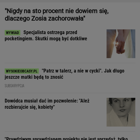
"Patrz w talerz, a nie w cycki". Jak długo
jeszcze matki będą to znosić
SUBSKRYPCJA
Dowódca musiał dać im pozwolenie: "Ależ
rozbierajcie się, kobiety"
"Prawdziwym sprawdzianem projektu nie jest sprzedaż, tylko
to, czy wytrzyma próbę czasu"
"Ojciec zawsze nam powtarzał, że pierwowzorem
Dona Corleone była babcia"