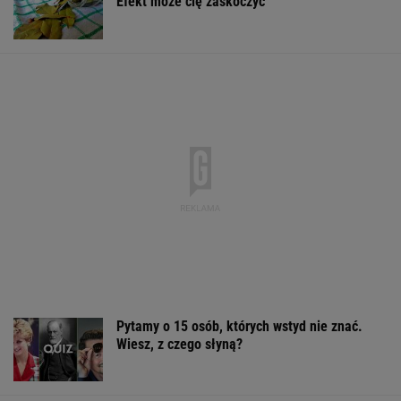
Syn Stanisława Soyki o ostatnich chwilach
ojca. "Nie było z nim nikogo"
Nie dostała się do liceum mimo
świetnych wyników. Kuratorium wyjaśnia
Rekrutacyjny paradoks na rynku pracy w
Polsce. Z tego nikt nie jest zadowolony
BIZNES
Pustki w kurorcie nad morzem. "Z roku na rok
turystów jest coraz mniej"
Sandały Keen to synonim wakacyjnego
komfortu - teraz tańsze o niemal 100 zł