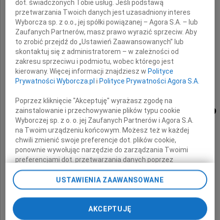
dot. świadczonych Tobie usług. Jeśli podstawą
przetwarzania Twoich danych jest uzasadniony interes
Wyborcza sp. z o.o., jej spółki powiązanej – Agora S.A. – lub
wyrazy najgłębszego współczucia
Zaufanych Partnerów, masz prawo wyrazić sprzeciw. Aby
to zrobić przejdź do „Ustawień Zaawansowanych” lub
oraz słowa otuchy
skontaktuj się z administratorem – w zależności od
z powodu śmierci
zakresu sprzeciwu i podmiotu, wobec którego jest
kierowany. Więcej informacji znajdziesz w
Polityce
Brata
Prywatności Wyborcza.pl
i
Polityce Prywatności Agora S.A.
Poprzez kliknięcie "Akceptuję" wyrażasz zgodę na
Marka Murawskiego
zainstalowanie i przechowywanie plików typu cookie
Wyborczej sp. z o. o. jej Zaufanych Partnerów i Agora S.A.
na Twoim urządzeniu końcowym. Możesz też w każdej
chwili zmienić swoje preferencje dot. plików cookie,
ponownie wywołując narzędzie do zarządzania Twoimi
składają
preferencjami dot. przetwarzania danych poprzez
odnośnik „Ustawienia prywatności” w stopce serwisu i
przechodząc do sekcji „Ustawienia zaawansowane”.
USTAWIENIA ZAAWANSOWANE
Dyrekcja, koleżanki i koledzy
Zmiana ustawień plików cookie możliwa jest także za
pomocą ustawień przeglądarki.
z firmy Naturan
AKCEPTUJĘ
My, nasi Zaufani Partnerzy i Agora S.A. możemy