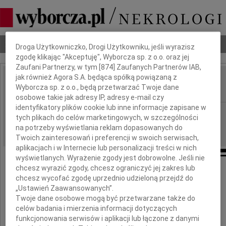
Dbamy o Twoją prywatność
Nekrologi
Odeszli
Poradnik pogrzebowy
Droga Użytkowniczko, Drogi Użytkowniku, jeśli wyrazisz
zgodę klikając "Akceptuję", Wyborcza sp. z o.o. oraz jej
Zaufani Partnerzy, w tym [
874
] Zaufanych Partnerów IAB,
jak również Agora S.A. będąca spółką powiązaną z
Marek Murawski
Wyborcza sp. z o.o., będą przetwarzać Twoje dane
IMIĘ I NAZWISKO:
osobowe takie jak adresy IP, adresy e-mail czy
identyfikatory plików cookie lub inne informacje zapisane w
Warszawa
REGION:
tych plikach do celów marketingowych, w szczególności
22.07.2009
DATA EMISJI:
na potrzeby wyświetlania reklam dopasowanych do
Twoich zainteresowań i preferencji w swoich serwisach,
aplikacjach i w Internecie lub personalizacji treści w nich
wyświetlanych. Wyrażenie zgody jest dobrowolne. Jeśli nie
chcesz wyrazić zgody, chcesz ograniczyć jej zakres lub
chcesz wycofać zgodę uprzednio udzieloną przejdź do
Naszej drogiej Koleżance
„Ustawień Zaawansowanych”.
Twoje dane osobowe mogą być przetwarzane także do
celów badania i mierzenia informacji dotyczących
funkcjonowania serwisów i aplikacji lub łączone z danymi
Jolancie Dzbańskiej