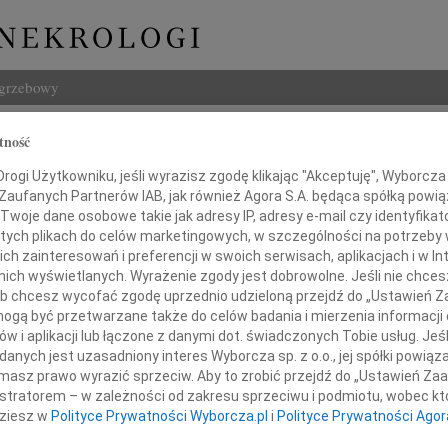
ogrzebowy
Szukaj
tność
Imię i na
ogi Użytkowniku, jeśli wyrazisz zgodę klikając "Akceptuję", Wyborcza sp
 Zaufanych Partnerów IAB, jak również Agora S.A. będąca spółką powi
Twoje dane osobowe takie jak adresy IP, adresy e-mail czy identyfikato
 tych plikach do celów marketingowych, w szczególności na potrzeby 
 zainteresowań i preferencji w swoich serwisach, aplikacjach i w Int
INNE NE
w nich wyświetlanych. Wyrażenie zgody jest dobrowolne. Jeśli nie chce
 lub chcesz wycofać zgodę uprzednio udzieloną przejdź do „Ustawień
03.0
Dla B
gą być przetwarzane także do celów badania i mierzenia informacji
w i aplikacji lub łączone z danymi dot. świadczonych Tobie usług. Jeś
Magd
Jerzemu Niewodniczańskiemu
nych jest uzasadniony interes Wyborcza sp. z o.o., jej spółki powiąza
Magda
masz prawo wyrazić sprzeciw. Aby to zrobić przejdź do „Ustawień Z
Barba
istratorem – w zależności od zakresu sprzeciwu i podmiotu, wobec któ
Z głę
okiego współczucia z powodu śmierci
dziesz w
Polityce Prywatności Wyborcza.pl
i
Polityce Prywatności Agor
Stani
23 cz