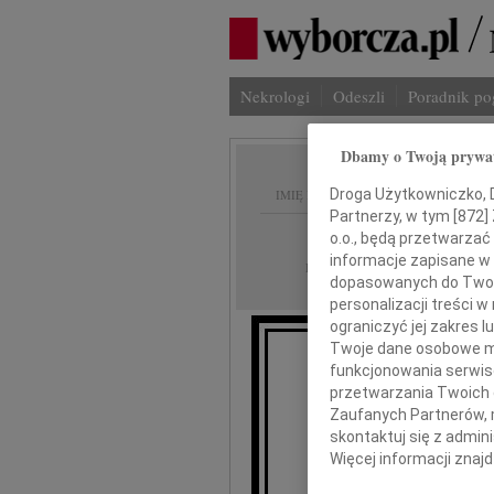
Nekrologi
Odeszli
Poradnik p
Dbamy o Twoją prywa
Droga Użytkowniczko, Dr
IMIĘ I NAZWISKO:
Partnerzy, w tym [
872
]
Kraków
REGION:
o.o., będą przetwarzać 
informacje zapisane w
08.01.2010
DATA EMISJI:
dopasowanych do Twoich
personalizacji treści 
ograniczyć jej zakres
Twoje dane osobowe mo
funkcjonowania serwisó
Profesorowi 
przetwarzania Twoich da
Zaufanych Partnerów, 
skontaktuj się z admin
wyrazy głęb
Więcej informacji znaj