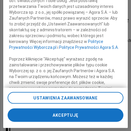
dot. świadczonych Tobie usług. Jeśli podstawą
Pani
przetwarzania Twoich danych jest uzasadniony interes
Wyborcza sp. z o.o., jej spółki powiązanej – Agora S.A. – lub
Zaufanych Partnerów, masz prawo wyrazić sprzeciw. Aby
Hanny Puzdrowskiej
to zrobić przejdź do „Ustawień Zaawansowanych” lub
skontaktuj się z administratorem – w zależności od
zakresu sprzeciwu i podmiotu, wobec którego jest
prokuratora Prokuratury Rejonowej w Kartuzac
kierowany. Więcej informacji znajdziesz w
Polityce
Prywatności Wyborcza.pl
i
Polityce Prywatności Agora S.A.
w stanie spoczynku
Poprzez kliknięcie "Akceptuję" wyrażasz zgodę na
zainstalowanie i przechowywanie plików typu cookie
Wyborczej sp. z o. o. jej Zaufanych Partnerów i Agora S.A.
Rodzinie Zmarłej
na Twoim urządzeniu końcowym. Możesz też w każdej
chwili zmienić swoje preferencje dot. plików cookie,
ponownie wywołując narzędzie do zarządzania Twoimi
preferencjami dot. przetwarzania danych poprzez
USTAWIENIA ZAAWANSOWANE
wyrazy serdecznego współczucia
odnośnik „Ustawienia prywatności” w stopce serwisu i
przechodząc do sekcji „Ustawienia zaawansowane”.
Zmiana ustawień plików cookie możliwa jest także za
AKCEPTUJĘ
pomocą ustawień przeglądarki.
składają
My, nasi Zaufani Partnerzy i Agora S.A. możemy