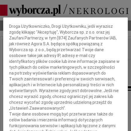
Dbamy o Twoją prywatność
Nekrologi
Odeszli
Poradnik pogrzebowy
Droga Użytkowniczko, Drogi Użytkowniku, jeśli wyrazisz
zgodę klikając "Akceptuję", Wyborcza sp. z o.o. oraz jej
Zaufani Partnerzy, w tym [
874
] Zaufanych Partnerów IAB,
jak również Agora S.A. będąca spółką powiązaną z
Hanna Puzdrowska
Wyborcza sp. z o.o., będą przetwarzać Twoje dane
IMIĘ I NAZWISKO:
osobowe takie jak adresy IP, adresy e-mail czy
identyfikatory plików cookie lub inne informacje zapisane w
Gdańsk
REGION:
tych plikach do celów marketingowych, w szczególności
05.10.2012
na potrzeby wyświetlania reklam dopasowanych do
DATA EMISJI:
Twoich zainteresowań i preferencji w swoich serwisach,
aplikacjach i w Internecie lub personalizacji treści w nich
wyświetlanych. Wyrażenie zgody jest dobrowolne. Jeśli nie
chcesz wyrazić zgody, chcesz ograniczyć jej zakres lub
chcesz wycofać zgodę uprzednio udzieloną przejdź do
Z głębokim żalem przyjęliśmy wiadomość
„Ustawień Zaawansowanych”.
Twoje dane osobowe mogą być przetwarzane także do
o śmierci
celów badania i mierzenia informacji dotyczących
funkcjonowania serwisów i aplikacji lub łączone z danymi