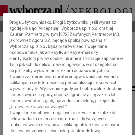
Dbamy o Twoją prywatność
Droga Użytkowniczko, Drogi Użytkowniku, jeśli wyrazisz
Nekrologi
Odeszli
Poradnik pogrzebowy
zgodę klikając "Akceptuję", Wyborcza sp. z o.o. oraz jej
Zaufani Partnerzy, w tym [
872
] Zaufanych Partnerów IAB,
jak również Agora S.A. będąca spółką powiązaną z
Wyborcza sp. z o.o., będą przetwarzać Twoje dane
osobowe takie jak adresy IP, adresy e-mail czy
IMIĘ I NAZWISKO:
identyfikatory plików cookie lub inne informacje zapisane w
Gdańsk
tych plikach do celów marketingowych, w szczególności
REGION:
na potrzeby wyświetlania reklam dopasowanych do
05.10.2012
DATA EMISJI:
Twoich zainteresowań i preferencji w swoich serwisach,
aplikacjach i w Internecie lub personalizacji treści w nich
wyświetlanych. Wyrażenie zgody jest dobrowolne. Jeśli nie
chcesz wyrazić zgody, chcesz ograniczyć jej zakres lub
chcesz wycofać zgodę uprzednio udzieloną przejdź do
„Ustawień Zaawansowanych”.
Naszej drogiej Koleżance
Twoje dane osobowe mogą być przetwarzane także do
Jolancie Chmielewskiej
celów badania i mierzenia informacji dotyczących
funkcjonowania serwisów i aplikacji lub łączone z danymi
wyrazy głębokiego współczucia
dot. świadczonych Tobie usług. Jeśli podstawą