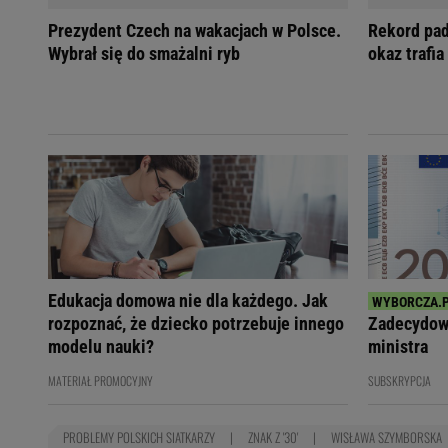
Prezydent Czech na wakacjach w Polsce.
Rekord pad
Wybrał się do smażalni ryb
okaz trafia
Edukacja domowa nie dla każdego. Jak
rozpoznać, że dziecko potrzebuje innego
Zadecydowa
modelu nauki?
ministra
MATERIAŁ PROMOCYJNY
SUBSKRYPCJA
PROBLEMY POLSKICH SIATKARZY
ZNAK Z '30'
WISŁAWA SZYMBORSKA