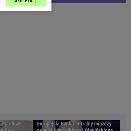
AKCEPTUJĘ
l sp. z o.o., jej
Zielona Góra
ić swoje preferencje
arzania danych poprzez
MAGAZYNY
ych”. Zmiana ustawień
syny
Kuchnia
a
Wysokie Obcasy
ach:
y
 celów identyfikacji.
omiar reklam i treści,
rynarka
enka za 29zł
zula
 wide
y
to
kim obcasie
miliardowe
Europejski Bank Centralny miażdży
zenia
pomysł Nawrockiego i Glapińskiego