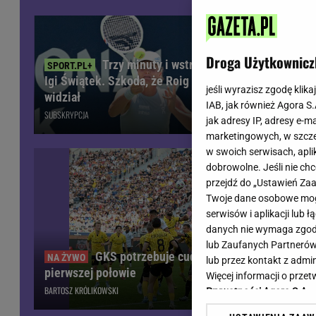
Wiadomości z Polski
Tenis
Plotki na topie
Sporty Walki
Niedziela handlowa
Siatkówka
Droga Użytkownicz
Trzy minuty i wstrząs u
Informacje na bieżąco
PlusLiga
Igi Świątek. Szkoda, że Roig tego nie
meczu piłka
Metro Warszawa
Lekkoatletyka
jeśli wyrazisz zgodę klika
widział
kibiców. "S
IAB, jak również Agora S
Duży Format
Kolarstwo
SUBSKRYPCJA
SUBSKRYPCJA
jak adresy IP, adresy e-m
Pogoda Warszawa
Bieganie
marketingowych, w szcze
Pogoda Kraków
Trening - ćwiczenia
w swoich serwisach, aplik
Pogoda Gdańsk
Ćwiczenia
dobrowolne. Jeśli nie ch
Pogoda Poznań
Dieta - Odżywianie
przejdź do „Ustawień Z
Twoje dane osobowe mogą
Pogoda Wrocław
Jak schudnąć?
serwisów i aplikacji lub
Gazeta na X
Sport - Fitness
danych nie wymaga zgody 
Fitness
lub Zaufanych Partnerów
F1 - Formuła 1
GKS potrzebuje cudu! Fatalna sytuacja po
lub przez kontakt z admi
pierwszej połowie
Więcej informacji o prz
BARTOSZ KRÓLIKOWSKI
Prywatności Agora S.A.