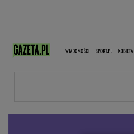
Poczta - Logowanie
Pobierz 
WIADOMOŚCI
SPORT.PL
KOBIETA
DZIECKO
KOBIETA
KULTURA
NEX
WIADOMOŚCI
SPORT
G.PL
Skoki narciarskie
Haps.pl
Ekstraklasa
Wiadomości ze świata
Bundesliga
Sport wiadomości
Liga Mistrzów
Horoskop
Liga Europy
Papież Franiszek
Koszykówka