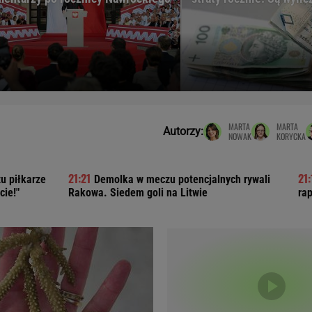
Telewizor LG O
MARTA
MARTA
Autorzy:
NOWAK
KORYCKA
u piłkarze
Demolka w meczu potencjalnych rywali
cie!"
Rakowa. Siedem goli na Litwie
ra
Doda
Kalkulator Poro
Magda Gessler
Kalendarz dni p
Agnieszka Woźniak-Starak
Kalendarz ciąży