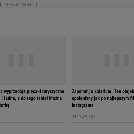
PERFUMY DAMSKIE
a wyprzedaje plecaki turystyczne
Zapomnij o solarium. Ten olejek
 i ładne, a do tego tanie! Można
opalenizny jak po najlepszym fil
 torbę
Instagrama
OFERTY AVANTI24