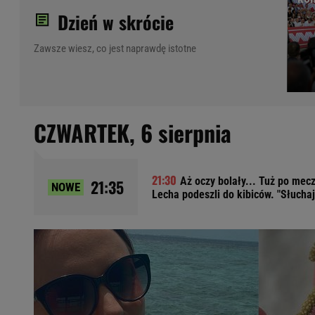
Dzień w skrócie
Ładowanie samochodu elektrycznego
Filtr cząstek stałych
Zawsze wiesz, co jest naprawdę istotne
Brzydki zapach w samochodzie
Numer Vin
Ogłoszenia motoryzacyjne
Waluty
CZWARTEK,
6 sierpnia
Komunikaty
Opel Meriva
Toyota Auris
Toyota Avensis
Aż oczy bolały... Tuż po mecz
21:35
NOWE
Lecha podeszli do kibiców. "Słuchaj
Jeep Grand Cherokee
POPULARNE TEMATY
Liga Mistrzów
Legia Warszawa
Liga Europy
Paszport Covidowy
Piłka Nożna
Wczasy w górach