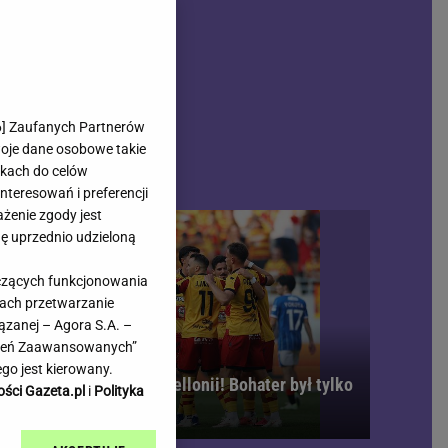
rmienia
Gliwice
Kielce
hodowe
Kraków
Lublin
Łódź
6
] Zaufanych Partnerów
woje dane osobowe takie
Olsztyn
likach do celów
Opole
teresowań i preferencji
e
Płock
ażenie zgody jest
we
Poznań
dę uprzednio udzieloną
Radom
yczących funkcjonowania
Rzeszów
kach przetwarzanie
inowe
Sosnowiec
ązanej – Agora S.A. –
inowe
Szczecin
awień Zaawansowanych”
Melo Radio
Toruń
go jest kierowany.
bójcze osiem minut Jagiellonii! Bohater był tylko
Trójmiasto
ości Gazeta.pl
i
Polityka
den
Warszawa
Wrocław