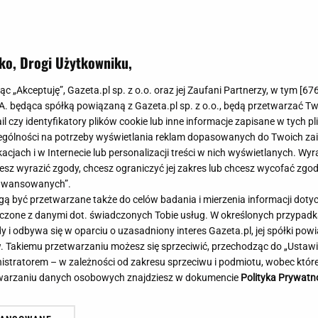
Meghan Markle
Krzesełka do ka
Magda Gessler
Łóżka dla dzieci
Barbara Kurdej-Szatan
Foteliki samoc
ko, Drogi Użytkowniku,
Aż oczy bolały... Tuż po
Księżna Kate
Przepisy
rze Lecha podeszli do
Porady
Jak zrobić?
jąc „Akceptuję”, Gazeta.pl sp. z o.o. oraz jej Zaufani Partnerzy, w tym [
67
łuchajcie!"
.A. będąca spółką powiązaną z Gazeta.pl sp. z o.o., będą przetwarzać T
Na czasie
Grzyby
ail czy identyfikatory plików cookie lub inne informacje zapisane w tych p
Memy
Koronawirus
gólności na potrzeby wyświetlania reklam dopasowanych do Twoich zain
Radio Zet
Porady - Zdrowi
acjach i w Internecie lub personalizacji treści w nich wyświetlanych. Wyr
Radio Pogoda
Sukienki jeanso
cesz wyrazić zgody, chcesz ograniczyć jej zakres lub chcesz wycofać zgo
Radio internetowe
Torebki worki
aawansowanych”.
 być przetwarzane także do celów badania i mierzenia informacji dot
Rock Radio
Życzenia
 łączone z danymi dot. świadczonych Tobie usług. W określonych przypad
Złote Przeboje
Życzenia urodz
i odbywa się w oparciu o uzasadniony interes Gazeta.pl, jej spółki powi
Chillizet - radio internetowe
Życzenia imien
. Takiemu przetwarzaniu możesz się sprzeciwić, przechodząc do „Ust
Podcasty
Newsy, plotki - 
nistratorem – w zależności od zakresu sprzeciwu i podmiotu, wobec które
Męczarnie Rakowa. W Szwecji będzie arcytrudno. A
Za
E-booki - Audiobooki
Lifestyle
etwarzaniu danych osobowych znajdziesz w dokumencie
Polityka Prywatn
już się cieszyli...
je
Planeta.pl
Co obejrzeć