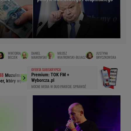
LED
WIKTORIA
DANIEL
MIŁOSZ
JUSTYNA
BECZEK
MAIKOWSKI
WIATROWSKI-BUJACZ
BRYCZKOWSKA
OFERTA SUBSKRYPCJI
Premium: TOK FM +
Muzułmanin i narodowiec. Kim jest
"Przypomina się
Wyborcza.pl
per, który wystąpił przed Nawrockim?
komentarzy po roczn
MOCNE MEDIA W DUO PAKIECIE. SPRAWDŹ
du
Rodzina
łodnych
Wakacje
Sennik