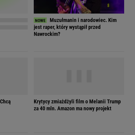
Przetargi
Licytacje komornicze
Komputery Forum
Muzułmanin i narodowiec. Kim
Alkomat online
jest raper, który wystąpił przed
Kalkulator opłacalności LPG
Nawrockim?
Przelicznik cm na cale i stopy
Kalkulator momentu obrotowego
Kalkulator mocy
Kalkulator zużycia paliwa
Kalkulator rozmiaru opon
Przelicznik mile na kilometry
 Chcą
Krytycy zmiażdżyli film o Melanii Trump
za 40 mln. Amazon ma nowy projekt