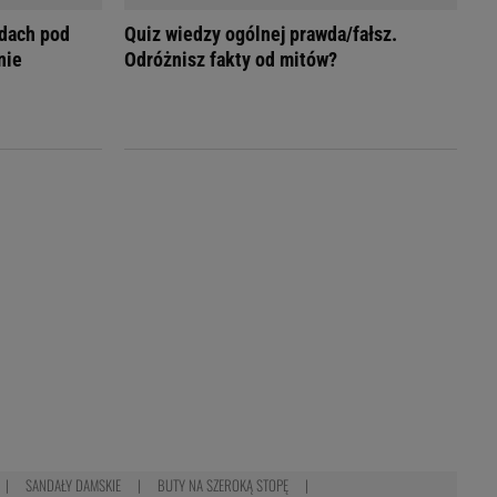
dach pod
Quiz wiedzy ogólnej prawda/fałsz.
nie
Odróżnisz fakty od mitów?
SANDAŁY DAMSKIE
BUTY NA SZEROKĄ STOPĘ