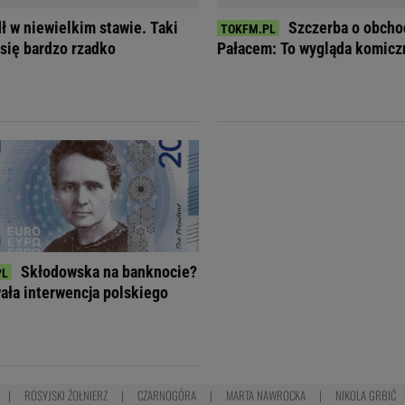
ł w niewielkim stawie. Taki
Szczerba o obcho
 się bardzo rzadko
Pałacem: To wygląda komicz
Skłodowska na banknocie?
ła interwencja polskiego
ROSYJSKI ŻOŁNIERZ
CZARNOGÓRA
MARTA NAWROCKA
NIKOLA GRBIĆ